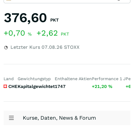
376,60
PKT
+0,70
+2,62
%
PKT
Letzter Kurs
07.08.26
STOXX
Land
Gewichtungstyp
Enthaltene Aktien
Performance 1 J
Per
CHE
Kapitalgewichtet
1747
+21,20
%
+66
Kurse, Daten, News & Forum