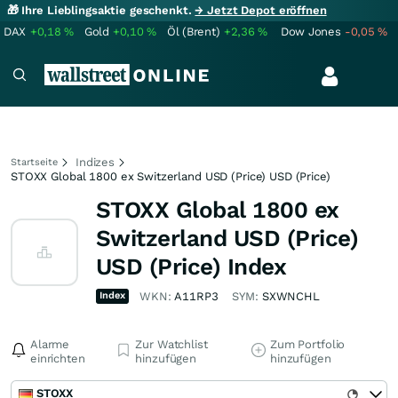
🎁 Ihre Lieblingsaktie geschenkt.
→ Jetzt Depot eröffnen
DAX
+0,18
%
Gold
+0,10
%
Öl (Brent)
+2,36
%
Dow Jones
-0,05
%
Indizes
Startseite
STOXX Global 1800 ex Switzerland USD (Price) USD (Price)
STOXX Global 1800 ex
Switzerland USD (Price)
USD (Price) Index
Index
WKN:
A11RP3
SYM:
SXWNCHL
Alarme
Zur Watchlist
Zum Portfolio
einrichten
hinzufügen
hinzufügen
STOXX