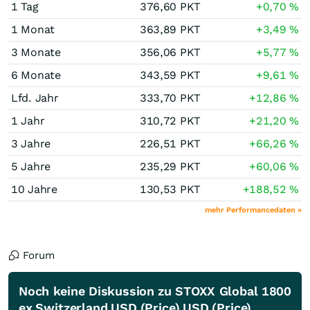
1 Tag
376,60
PKT
+0,70
%
1 Monat
363,89
PKT
+3,49
%
3 Monate
356,06
PKT
+5,77
%
6 Monate
343,59
PKT
+9,61
%
Lfd. Jahr
333,70
PKT
+12,86
%
1 Jahr
310,72
PKT
+21,20
%
3 Jahre
226,51
PKT
+66,26
%
5 Jahre
235,29
PKT
+60,06
%
10 Jahre
130,53
PKT
+188,52
%
mehr Performancedaten »
Forum
Noch keine Diskussion zu STOXX Global 1800
ex Switzerland USD (Price) USD (Price)