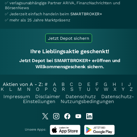
✅ verlagsunabhängige Partner ARIVA, FinanzNachrichten und
BörsenNews
✅ Jederzeit einfach handeln beim
SMARTBROKER+
✅ mehr als 25 Jahre Marktpräsenz
Jetzt Depot sichern
Ihre Lieblingsaktie geschenkt!
Jetzt Depot bei SMARTBROKER+ eröffnen und
Willkommensgeschenk sichern.
Aktien von A - Z:
#
A
B
C
D
E
F
G
H
I
J
K
L
M
N
O
P
Q
R
S
T
U
V
W
X
Y
Z
Impressum
Disclaimer
Datenschutz
Datenschutz-
Einstellungen
Nutzungsbedingungen
Unsere Apps: