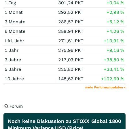
1 Tag
301,24
PKT
+0,04
%
1 Monat
292,52
PKT
+2,98
%
3 Monate
286,57
PKT
+5,12
%
6 Monate
288,94
PKT
+4,26
%
Lfd. Jahr
271,61
PKT
+10,91
%
1 Jahr
275,96
PKT
+9,16
%
3 Jahre
217,03
PKT
+38,80
%
5 Jahre
225,80
PKT
+33,41
%
10 Jahre
148,62
PKT
+102,69
%
mehr Performancedaten »
Forum
Noch keine Diskussion zu STOXX Global 1800
Minimum Variance USD (Price)