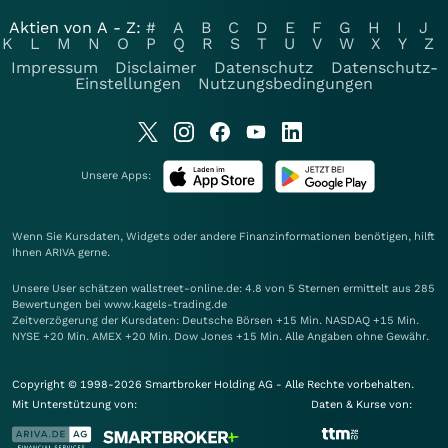
Aktien von A - Z:
#
A
B
C
D
E
F
G
H
I
J
K
L
M
N
O
P
Q
R
S
T
U
V
W
X
Y
Z
Impressum
Disclaimer
Datenschutz
Datenschutz-
Einstellungen
Nutzungsbedingungen
Unsere Apps:
Wenn Sie Kursdaten, Widgets oder andere Finanzinformationen benötigen, hilft
Ihnen
ARIVA
gerne.
Unsere User schätzen wallstreet-online.de: 4.8 von 5 Sternen ermittelt aus 285
Bewertungen bei www.kagels-trading.de
Zeitverzögerung der Kursdaten: Deutsche Börsen +15 Min. NASDAQ +15 Min.
NYSE +20 Min. AMEX +20 Min. Dow Jones +15 Min. Alle Angaben ohne Gewähr.
Copyright © 1998-2026 Smartbroker Holding AG - Alle Rechte vorbehalten.
Mit Unterstützung von:
Daten & Kurse von: