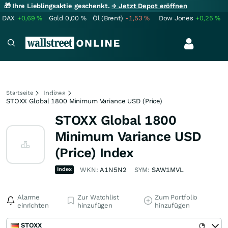
🎁 Ihre Lieblingsaktie geschenkt.
→ Jetzt Depot eröffnen
DAX
+0,69
%
Gold
0,00
%
Öl (Brent)
-1,53
%
Dow Jones
+0,25
%
Indizes
Startseite
STOXX Global 1800 Minimum Variance USD (Price)
STOXX Global 1800
Minimum Variance USD
(Price) Index
Index
WKN:
A1N5N2
SYM:
SAW1MVL
Alarme
Zur Watchlist
Zum Portfolio
einrichten
hinzufügen
hinzufügen
STOXX