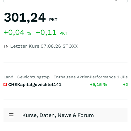
301,24
PKT
+0,04
+0,11
%
PKT
Letzter Kurs
07.08.26
STOXX
Land
Gewichtungstyp
Enthaltene Aktien
Performance 1 J
Per
CHE
Kapitalgewichtet
141
+9,15
%
+38
Kurse, Daten, News & Forum