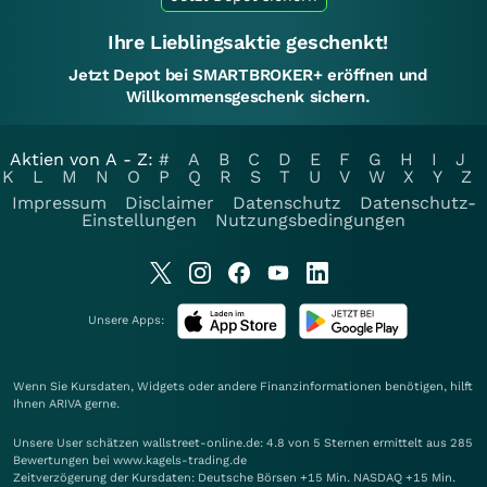
Ihre Lieblingsaktie geschenkt!
Jetzt Depot bei SMARTBROKER+ eröffnen und
Willkommensgeschenk sichern.
Aktien von A - Z:
#
A
B
C
D
E
F
G
H
I
J
K
L
M
N
O
P
Q
R
S
T
U
V
W
X
Y
Z
Impressum
Disclaimer
Datenschutz
Datenschutz-
Einstellungen
Nutzungsbedingungen
Unsere Apps:
Wenn Sie Kursdaten, Widgets oder andere Finanzinformationen benötigen, hilft
Ihnen
ARIVA
gerne.
Unsere User schätzen wallstreet-online.de: 4.8 von 5 Sternen ermittelt aus 285
Bewertungen bei www.kagels-trading.de
Zeitverzögerung der Kursdaten: Deutsche Börsen +15 Min. NASDAQ +15 Min.