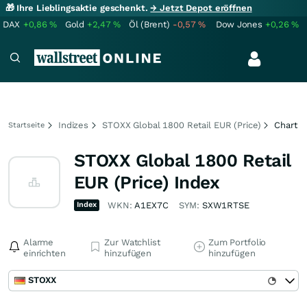
🎁 Ihre Lieblingsaktie geschenkt.
→ Jetzt Depot eröffnen
DAX
+0,86
%
Gold
+2,47
%
Öl (Brent)
-0,57
%
Dow Jones
+0,26
%
Indizes
STOXX Global 1800 Retail EUR (Price)
Chart
Startseite
STOXX Global 1800 Retail
EUR (Price) Index
Index
WKN:
A1EX7C
SYM:
SXW1RTSE
Alarme
Zur Watchlist
Zum Portfolio
einrichten
hinzufügen
hinzufügen
STOXX