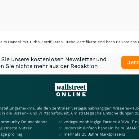
eim Handel mit Turbo-Zertifikaten. Turbo-Zertifikate sind hoch risikoreiche P
 Sie unsere kostenlosen Newsletter und
Jetz
n Sie nichts mehr aus der Redaktion
instellungsmerkmal als den zentralen verlagsunabhängigen Wissens-Hub 
 in die Börsen- und Wirtschaftswelt, um strategische Entscheidungen zu
Community Deutschlands
✅ verlagsunabhängige Partner ARIVA, Fi
gistrierte Nutzer
✅ Jederzeit einfach handeln beim
SMART
räge pro Tag
✅ mehr als 25 Jahre Marktpräsenz