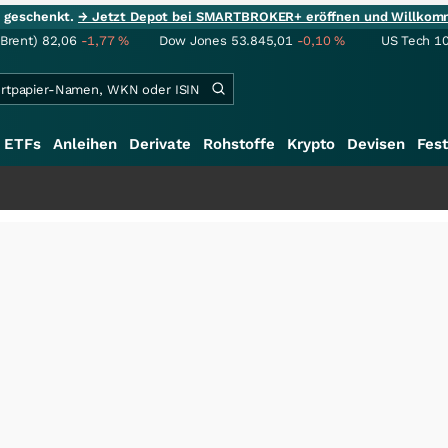
ie geschenkt.
→ Jetzt Depot bei SMARTBROKER+ eröffnen und Willkom
(Brent)
82,06
-1,77
%
Dow Jones
53.845,01
-0,10
%
US Tech 1
ETFs
Anleihen
Derivate
Rohstoffe
Krypto
Devisen
Fest