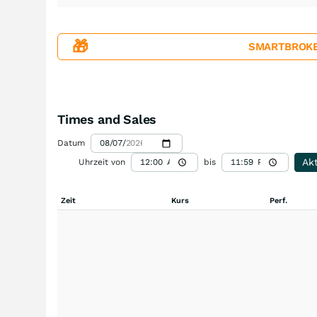
🎁
SMARTBROKER+
Times and Sales
Datum
Akt
Uhrzeit von
bis
Zeit
Kurs
Perf.