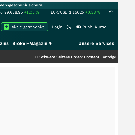
mensgeschenk sichern.
00
29.688,95
+1,05
%
EUR/USD
1,15625
+0,33
%
Aktie geschenkt!
Login
Push-Kurse
zins
Broker-Magazin ✨
Unsere Services
+++
Schwere Seltene Erden: Entsteht hier die nächste Milliarde
Anzeige