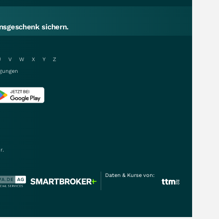
sgeschenk sichern.
U
V
W
X
Y
Z
gungen
r.
Daten & Kurse von: