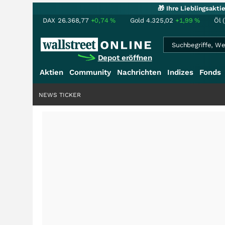
🎁 Ihre Lieblingsakt
DAX
26.368,77
+0,74
%
Gold
4.325,02
+1,99
%
Öl 
Depot eröffnen
Aktien
Community
Nachrichten
Indizes
Fonds
NEWS TICKER