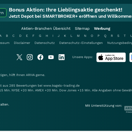
Bonus Aktion:
Ihre Lieblingsaktie geschenkt!
rn
Jetzt Depot bei SMARTBROKER+ eröffnen und Willkommen
Aktien-Branchen Übersicht
Sitemap
Werbung
A
B
C
D
E
F
G
H
I
J
K
L
M
N
O
P
Q
R
S
T
essum
Disclaimer
Datenschutz
Datenschutz-Einstellungen
Nutzungsbedin
Unsere Apps:
gen, hilft Ihnen
ARIVA
gerne.
elt aus 285 Bewertungen bei www.kagels-trading.de
15 Min. NYSE +20 Min. AMEX +20 Min. Dow Jones +15 Min. Alle Angaben ohne Gewäh
alten.
Mit Unterstützung von: