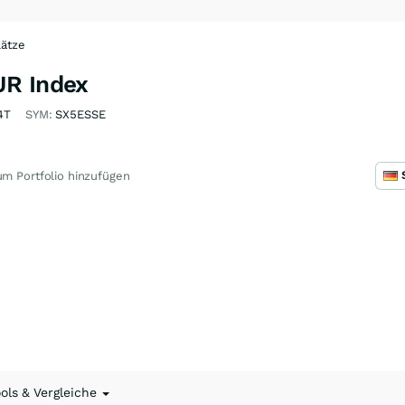
lätze
UR Index
4T
SYM:
SX5ESSE
m Portfolio hinzufügen
ools & Vergleiche