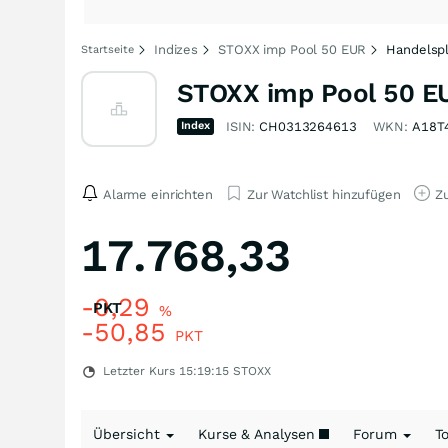
Indizes
STOXX imp Pool 50 EUR
Handelsp
Startseite
STOXX imp Pool 50 E
Index
ISIN:
CH0313264613
WKN:
A18T
Alarme einrichten
Zur Watchlist hinzufügen
Zu
17.768,33
-0,29
PKT
%
-50,85
PKT
Letzter Kurs
15:19:15
STOXX
Übersicht
Kurse & Analysen
Forum
T