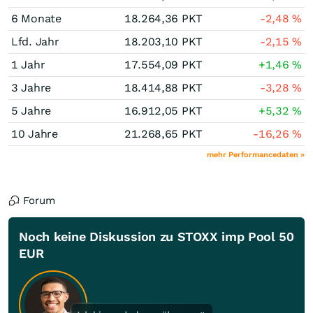
6 Monate
18.264,36
PKT
-2,48
%
Lfd. Jahr
18.203,10
PKT
-2,15
%
1 Jahr
17.554,09
PKT
+1,46
%
3 Jahre
18.414,88
PKT
-3,28
%
5 Jahre
16.912,05
PKT
+5,32
%
10 Jahre
21.268,65
PKT
-16,26
%
mehr Performancedaten »
Forum
Noch keine Diskussion zu STOXX imp Pool 50
EUR