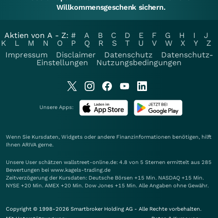
Willkommensgeschenk sichern.
Aktien von A - Z:
#
A
B
C
D
E
F
G
H
I
J
K
L
M
N
O
P
Q
R
S
T
U
V
W
X
Y
Z
Impressum
Disclaimer
Datenschutz
Datenschutz-
Einstellungen
Nutzungsbedingungen
Unsere Apps:
Wenn Sie Kursdaten, Widgets oder andere Finanzinformationen benötigen, hilft
Ihnen
ARIVA
gerne.
Unsere User schätzen wallstreet-online.de: 4.8 von 5 Sternen ermittelt aus 285
Bewertungen bei www.kagels-trading.de
Zeitverzögerung der Kursdaten: Deutsche Börsen +15 Min. NASDAQ +15 Min.
NYSE +20 Min. AMEX +20 Min. Dow Jones +15 Min. Alle Angaben ohne Gewähr.
Copyright © 1998-2026 Smartbroker Holding AG - Alle Rechte vorbehalten.