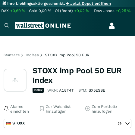
🎁 Ihre Lieblingsaktie geschenkt.
→ Jetzt Depot eröffnen
DAX
+0,69
%
Gold
0,00
%
Öl (Brent)
+0,02
%
Dow Jones
+0,25
%
Indizes
STOXX imp Pool 50 EUR
Startseite
STOXX imp Pool 50 EUR
Index
Index
WKN:
A18T4T
SYM:
SX5ESSE
Alarme
Zur Watchlist
Zum Portfolio
einrichten
hinzufügen
hinzufügen
STOXX