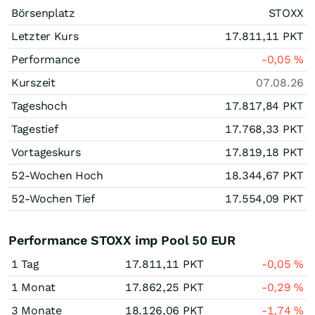
Börsenplatz
STOXX
Letzter Kurs
17.811,11
PKT
Performance
-0,05
%
Kurszeit
07.08.26
Tageshoch
17.817,84
PKT
Tagestief
17.768,33
PKT
Vortageskurs
17.819,18
PKT
52-Wochen Hoch
18.344,67
PKT
52-Wochen Tief
17.554,09
PKT
Performance STOXX imp Pool 50 EUR
1 Tag
17.811,11
PKT
-0,05
%
1 Monat
17.862,25
PKT
-0,29
%
3 Monate
18.126,06
PKT
-1,74
%