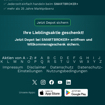
✅ Jederzeit einfach handeln beim
SMARTBROKER+
✅ mehr als 25 Jahre Marktpräsenz
Jetzt Depot sichern
Ihre Lieblingsaktie geschenkt!
Jetzt Depot bei SMARTBROKER+ eröffnen und
Willkommensgeschenk sichern.
Aktien von A - Z:
#
A
B
C
D
E
F
G
H
I
J
K
L
M
N
O
P
Q
R
S
T
U
V
W
X
Y
Z
Impressum
Disclaimer
Datenschutz
Datenschutz-
Einstellungen
Nutzungsbedingungen
Unsere Apps: