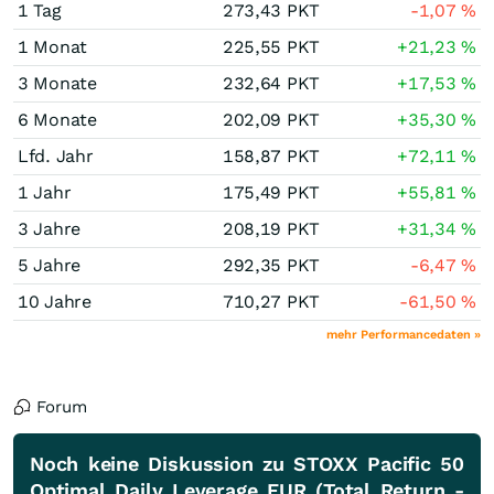
1 Tag
273,43
PKT
-1,07
%
1 Monat
225,55
PKT
+21,23
%
3 Monate
232,64
PKT
+17,53
%
6 Monate
202,09
PKT
+35,30
%
Lfd. Jahr
158,87
PKT
+72,11
%
1 Jahr
175,49
PKT
+55,81
%
3 Jahre
208,19
PKT
+31,34
%
5 Jahre
292,35
PKT
-6,47
%
10 Jahre
710,27
PKT
-61,50
%
mehr Performancedaten »
Forum
Noch keine Diskussion zu STOXX Pacific 50
Optimal Daily Leverage EUR (Total Return -