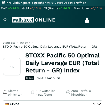
🎁 Ihre Lieblingsaktie geschenkt.
→ Jetzt Depot eröffnen
DAX
+0,14
%
Gold
-0,13
%
Öl (Brent)
+2,84
%
Dow Jones
-0,12
%
Indizes
Startseite
STOXX Pacific 50 Optimal Daily Leverage EUR (Total Return - GR)
STOXX Pacific 50 Optimal
Daily Leverage EUR (Total
Return - GR) Index
Index
SYM:
SPAODLEG
Alarme
Zur Watchlist
Zum Portfolio
einrichten
hinzufügen
hinzufügen
STOXX