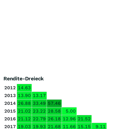
Rendite-Dreieck
2012
14.63
2013
13.90
13.17
2014
26.88
33.49
57.46
2015
21.02
23.22
28.58
5.00
2016
21.12
22.79
26.18
12.96
21.52
2017
19.03
19.93
21.68
11.66
15.15
9.11