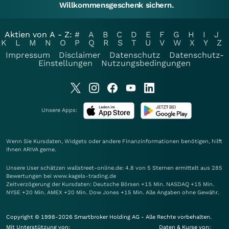
Willkommensgeschenk sichern.
Aktien von A - Z:
#
A
B
C
D
E
F
G
H
I
J
K
L
M
N
O
P
Q
R
S
T
U
V
W
X
Y
Z
Impressum
Disclaimer
Datenschutz
Datenschutz-
Einstellungen
Nutzungsbedingungen
Unsere Apps:
Wenn Sie Kursdaten, Widgets oder andere Finanzinformationen benötigen, hilft
Ihnen
ARIVA
gerne.
Unsere User schätzen wallstreet-online.de: 4.8 von 5 Sternen ermittelt aus 285
Bewertungen bei www.kagels-trading.de
Zeitverzögerung der Kursdaten: Deutsche Börsen +15 Min. NASDAQ +15 Min.
NYSE +20 Min. AMEX +20 Min. Dow Jones +15 Min. Alle Angaben ohne Gewähr.
Copyright © 1998-2026 Smartbroker Holding AG - Alle Rechte vorbehalten.
Mit Unterstützung von:
Daten & Kurse von: