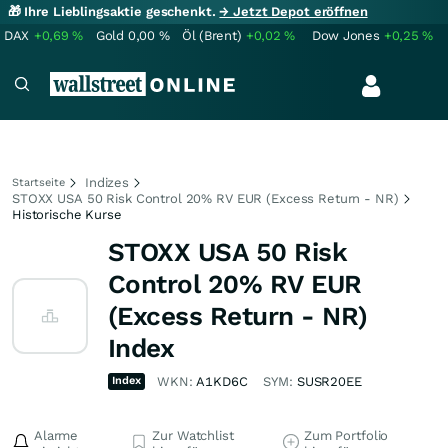
🎁 Ihre Lieblingsaktie geschenkt.
→ Jetzt Depot eröffnen
DAX
+0,69
%
Gold
0,00
%
Öl (Brent)
+0,02
%
Dow Jones
+0,25
%
Indizes
Startseite
STOXX USA 50 Risk Control 20% RV EUR (Excess Return - NR)
Historische Kurse
STOXX USA 50 Risk
Control 20% RV EUR
(Excess Return - NR)
Index
Index
WKN:
A1KD6C
SYM:
SUSR20EE
Alarme
Zur Watchlist
Zum Portfolio