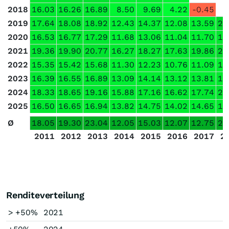
2018
16.03
16.26
16.89
8.50
9.69
4.22
-0.45
2019
17.64
18.08
18.92
12.43
14.37
12.08
13.59
29
2020
16.53
16.77
17.29
11.68
13.06
11.04
11.70
18
2021
19.36
19.90
20.77
16.27
18.27
17.63
19.86
27
2022
15.35
15.42
15.68
11.30
12.23
10.76
11.09
14
2023
16.39
16.55
16.89
13.09
14.14
13.12
13.81
16
2024
18.33
18.65
19.16
15.88
17.16
16.62
17.74
21
2025
16.50
16.65
16.94
13.82
14.75
14.02
14.65
16
Ø
18.05
19.30
23.04
12.05
15.03
12.07
12.75
20
2011
2012
2013
2014
2015
2016
2017
2
Renditeverteilung
> +50%
2021