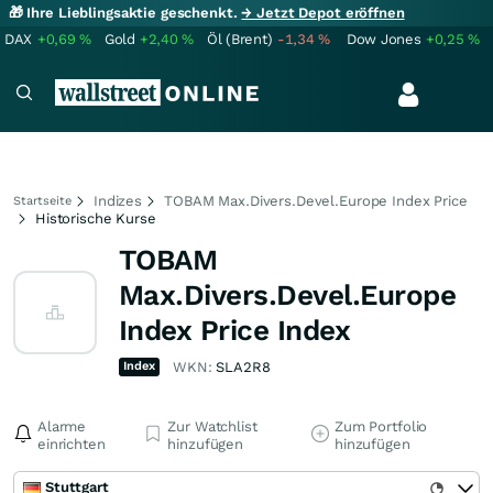
🎁 Ihre Lieblingsaktie geschenkt.
→ Jetzt Depot eröffnen
DAX
+0,69
%
Gold
+2,40
%
Öl (Brent)
-1,34
%
Dow Jones
+0,25
%
Indizes
TOBAM Max.Divers.Devel.Europe Index Price
Startseite
Historische Kurse
TOBAM
Max.Divers.Devel.Europe
Index Price Index
Index
WKN:
SLA2R8
Alarme
Zur Watchlist
Zum Portfolio
einrichten
hinzufügen
hinzufügen
Stuttgart