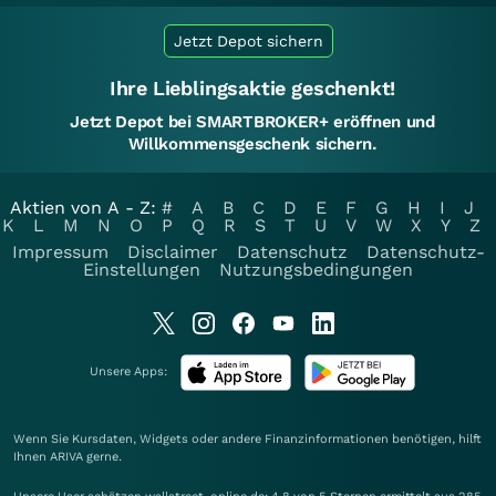
Jetzt Depot sichern
Ihre Lieblingsaktie geschenkt!
Jetzt Depot bei SMARTBROKER+ eröffnen und
Willkommensgeschenk sichern.
Aktien von A - Z:
#
A
B
C
D
E
F
G
H
I
J
K
L
M
N
O
P
Q
R
S
T
U
V
W
X
Y
Z
Impressum
Disclaimer
Datenschutz
Datenschutz-
Einstellungen
Nutzungsbedingungen
Unsere Apps:
Wenn Sie Kursdaten, Widgets oder andere Finanzinformationen benötigen, hilft
Ihnen
ARIVA
gerne.