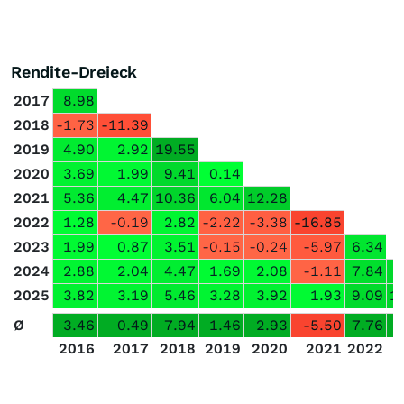
Rendite-Dreieck
2017
8.98
2018
-1.73
-11.39
2019
4.90
2.92
19.55
2020
3.69
1.99
9.41
0.14
2021
5.36
4.47
10.36
6.04
12.28
2022
1.28
-0.19
2.82
-2.22
-3.38
-16.85
2023
1.99
0.87
3.51
-0.15
-0.24
-5.97
6.34
2024
2.88
2.04
4.47
1.69
2.08
-1.11
7.84
2025
3.82
3.19
5.46
3.28
3.92
1.93
9.09
1
Ø
3.46
0.49
7.94
1.46
2.93
-5.50
7.76
2016
2017
2018
2019
2020
2021
2022
2