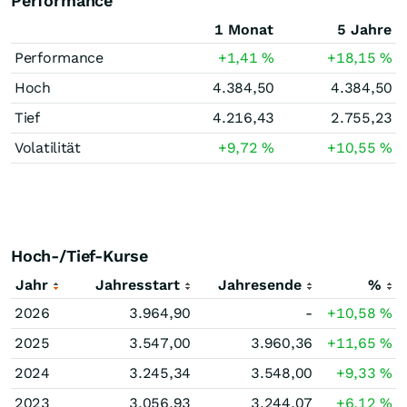
Performance
1 Monat
5 Jahre
Performance
+1,41
%
+18,15
%
Hoch
4.384,50
4.384,50
Tief
4.216,43
2.755,23
Volatilität
+9,72
%
+10,55
%
Hoch-/Tief-Kurse
Jahr
Jahresstart
Jahresende
%
2026
3.964,90
-
+10,58
%
2025
3.547,00
3.960,36
+11,65
%
2024
3.245,34
3.548,00
+9,33
%
2023
3.056,93
3.244,07
+6,12
%