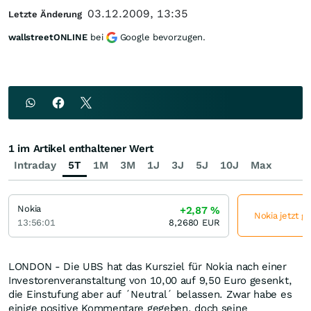
03.12.2009, 13:35
Letzte Änderung
wallstreetONLINE
bei
Google bevorzugen.
1 im Artikel enthaltener Wert
Intraday
5T
1M
3M
1J
3J
5J
10J
Max
Nokia
+2,87
%
Nokia jetzt g
13:56:01
8,2680
EUR
LONDON - Die UBS hat das Kursziel für Nokia nach einer
Investorenveranstaltung von 10,00 auf 9,50 Euro gesenkt,
die Einstufung aber auf ´Neutral´ belassen. Zwar habe es
einige positive Kommentare gegeben, doch seine