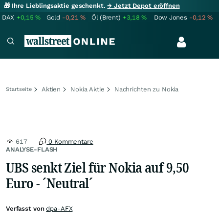
🎁 Ihre Lieblingsaktie geschenkt.
→ Jetzt Depot eröffnen
DAX
+0,15
%
Gold
-0,21
%
Öl (Brent)
+3,18
%
Dow Jones
-0,12
%
Aktien
Nokia Aktie
Nachrichten zu Nokia
Startseite
617
0 Kommentare
ANALYSE-FLASH
UBS senkt Ziel für Nokia auf 9,50
Euro - ´Neutral´
Verfasst von
dpa-AFX