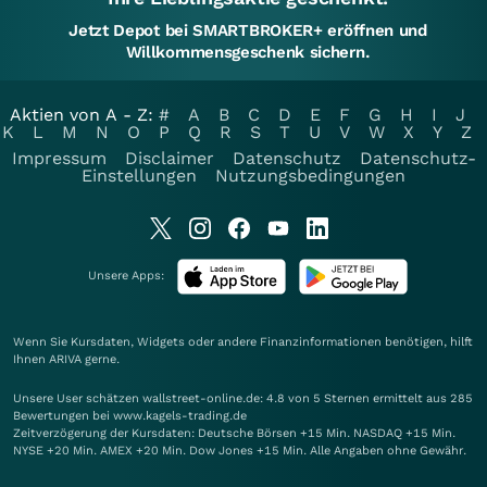
Jetzt Depot bei SMARTBROKER+ eröffnen und
Willkommensgeschenk sichern.
Aktien von A - Z:
#
A
B
C
D
E
F
G
H
I
J
K
L
M
N
O
P
Q
R
S
T
U
V
W
X
Y
Z
Impressum
Disclaimer
Datenschutz
Datenschutz-
Einstellungen
Nutzungsbedingungen
Unsere Apps:
Wenn Sie Kursdaten, Widgets oder andere Finanzinformationen benötigen, hilft
Ihnen
ARIVA
gerne.
Unsere User schätzen wallstreet-online.de: 4.8 von 5 Sternen ermittelt aus 285
Bewertungen bei www.kagels-trading.de
Zeitverzögerung der Kursdaten: Deutsche Börsen +15 Min. NASDAQ +15 Min.
NYSE +20 Min. AMEX +20 Min. Dow Jones +15 Min. Alle Angaben ohne Gewähr.