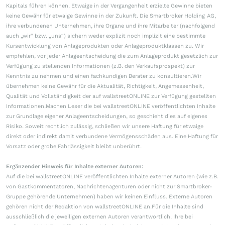
Kapitals führen können. Etwaige in der Vergangenheit erzielte Gewinne bieten
keine Gewähr für etwaige Gewinne in der Zukunft. Die Smartbroker Holding AG,
ihre verbundenen Unternehmen, ihre Organe und ihre Mitarbeiter (nachfolgend
auch „wir“ bzw. „uns“) sichern weder explizit noch implizit eine bestimmte
Kursentwicklung von Anlageprodukten oder Anlageproduktklassen zu. Wir
empfehlen, vor jeder Anlageentscheidung die zum Anlageprodukt gesetzlich zur
Verfügung zu stellenden Informationen (z.B. den Verkaufsprospekt) zur
Kenntnis zu nehmen und einen fachkundigen Berater zu konsultieren.Wir
übernehmen keine Gewähr für die Aktualität, Richtigkeit, Angemessenheit,
Qualität und Vollständigkeit der auf wallstreetONLINE zur Verfügung gestellten
Informationen.Machen Leser die bei wallstreetONLINE veröffentlichten Inhalte
zur Grundlage eigener Anlageentscheidungen, so geschieht dies auf eigenes
Risiko. Soweit rechtlich zulässig, schließen wir unsere Haftung für etwaige
direkt oder indirekt damit verbundene Vermögensschäden aus. Eine Haftung für
Vorsatz oder grobe Fahrlässigkeit bleibt unberührt.
Ergänzender Hinweis für Inhalte externer Autoren:
Auf die bei wallstreetONLINE veröffentlichten Inhalte externer Autoren (wie z.B.
von Gastkommentatoren, Nachrichtenagenturen oder nicht zur Smartbroker-
Gruppe gehörende Unternehmen) haben wir keinen Einfluss. Externe Autoren
gehören nicht der Redaktion von wallstreetONLINE an.Für die Inhalte sind
ausschließlich die jeweiligen externen Autoren verantwortlich. Ihre bei