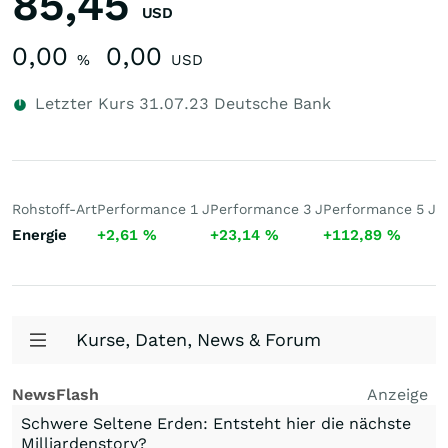
85,45
USD
0,00
0,00
%
USD
Letzter Kurs
31.07.23
Deutsche Bank
Rohstoff-Art
Performance 1 J
Performance 3 J
Performance 5 J
Energie
+2,61
%
+23,14
%
+112,89
%
Kurse, Daten, News & Forum
NewsFlash
Anzeige
Schwere Seltene Erden: Entsteht hier die nächste
Milliardenstory?