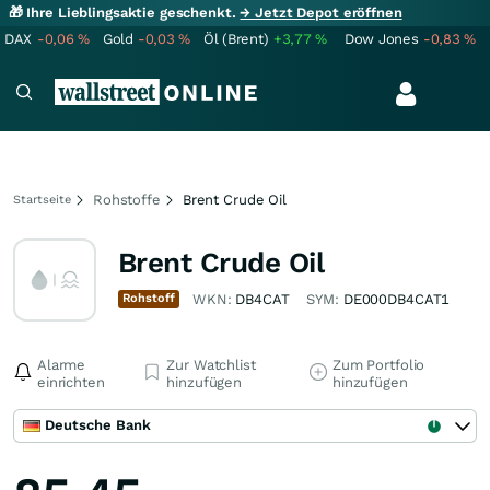
🎁 Ihre Lieblingsaktie geschenkt.
→ Jetzt Depot eröffnen
DAX
-0,06
%
Gold
-0,03
%
Öl (Brent)
+3,77
%
Dow Jones
-0,83
%
Rohstoffe
Brent Crude Oil
Startseite
Brent Crude Oil
Rohstoff
WKN:
DB4CAT
SYM:
DE000DB4CAT1
Alarme
Zur Watchlist
Zum Portfolio
einrichten
hinzufügen
hinzufügen
Deutsche Bank