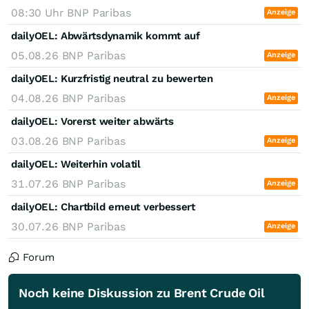
08:30 Uhr
BNP Paribas
Anzeige
dailyOEL: Abwärtsdynamik kommt auf
05.08.26
BNP Paribas
Anzeige
dailyOEL: Kurzfristig neutral zu bewerten
04.08.26
BNP Paribas
Anzeige
dailyOEL: Vorerst weiter abwärts
03.08.26
BNP Paribas
Anzeige
dailyOEL: Weiterhin volatil
31.07.26
BNP Paribas
Anzeige
dailyOEL: Chartbild erneut verbessert
30.07.26
BNP Paribas
Anzeige
Forum
Noch keine Diskussion zu Brent Crude Oil