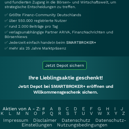
und fundierten Zugang in die Börsen- und Wirtschaftswelt, um
strategische Entscheidungen zu treffen.
✅ Größte Finanz-Community Deutschlands
✅ über 550.000 registrierte Nutzer
✅ rund 2.000 Beiträge pro Tag
✅ verlagsunabhängige Partner ARIVA, FinanzNachrichten und
BörsenNews
✅ Jederzeit einfach handeln beim
SMARTBROKER+
✅ mehr als 25 Jahre Marktpräsenz
Jetzt Depot sichern
Ihre Lieblingsaktie geschenkt!
Jetzt Depot bei SMARTBROKER+ eröffnen und
Willkommensgeschenk sichern.
Aktien von A - Z:
#
A
B
C
D
E
F
G
H
I
J
K
L
M
N
O
P
Q
R
S
T
U
V
W
X
Y
Z
Impressum
Disclaimer
Datenschutz
Datenschutz-
Einstellungen
Nutzungsbedingungen