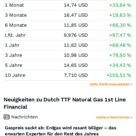
1 Monat
14,74
USD
+33,64
%
3 Monate
16,47
USD
+19,63
%
6 Monate
11,85
USD
+66,30
%
Lfd. Jahr
9,976
USD
+97,47
%
1 Jahr
11,62
USD
+69,48
%
3 Jahre
10,98
USD
+79,50
%
5 Jahre
14,65
USD
+34,43
%
10 Jahre
7,710
USD
+155,51
%
mehr Performancedaten »
Neuigkeiten zu Dutch TTF Natural Gas 1st Line
Financial
Nachrichten
weitere Nachrichten »
Gaspreis sackt ab: Erdgas wird rasant billiger – das
erwarten Experten für den Rest des Jahres