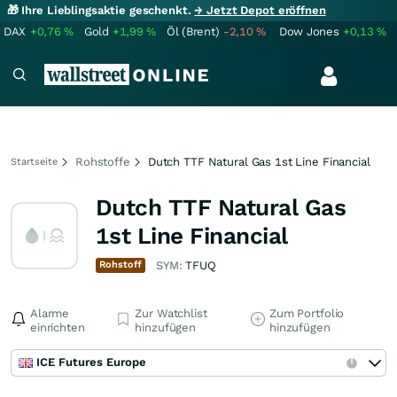
🎁 Ihre Lieblingsaktie geschenkt.
→ Jetzt Depot eröffnen
DAX
+0,76
%
Gold
+1,99
%
Öl (Brent)
-2,10
%
Dow Jones
+0,13
%
Rohstoffe
Dutch TTF Natural Gas 1st Line Financial
Startseite
Dutch TTF Natural Gas
1st Line Financial
Rohstoff
SYM:
TFUQ
Alarme
Zur Watchlist
Zum Portfolio
einrichten
hinzufügen
hinzufügen
ICE Futures Europe