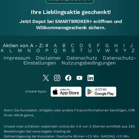
Ihre Lieblingsaktie geschenkt!
Jetzt Depot bei SMARTBROKER+ eröffnen und
Willkommensgeschenk sichern.
Aktien von A - Z:
#
A
B
C
D
E
F
G
H
I
J
K
L
M
N
O
P
Q
R
S
T
U
V
W
X
Y
Z
Impressum
Disclaimer
Datenschutz
Datenschutz-
Einstellungen
Nutzungsbedingungen
Unsere Apps:
Wenn Sie Kursdaten, Widgets oder andere Finanzinformationen benötigen, hilft
Ihnen
ARIVA
gerne.
Unsere User schätzen wallstreet-online.de: 4.8 von 5 Sternen ermittelt aus 285
Bewertungen bei www.kagels-trading.de
Zeitverzögerung der Kursdaten: Deutsche Börsen +15 Min. NASDAQ +15 Min.