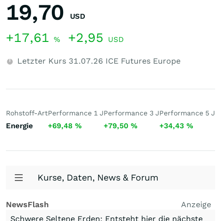
19,70
USD
+17,61
+2,95
%
USD
Letzter Kurs
31.07.26
ICE Futures Europe
Rohstoff-Art
Performance 1 J
Performance 3 J
Performance 5 J
5
Energie
+69,48
%
+79,50
%
+34,43
%
1
Kurse, Daten, News & Forum
NewsFlash
Anzeige
Schwere Seltene Erden: Entsteht hier die nächste