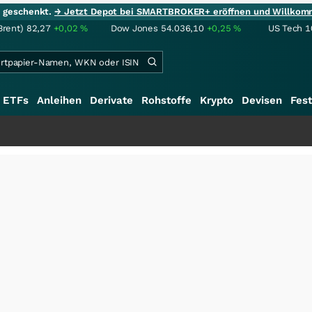
ie geschenkt.
→ Jetzt Depot bei SMARTBROKER+ eröffnen und Willkom
Brent)
82,27
+0,02
%
Dow Jones
54.036,10
+0,25
%
US Tech 1
ETFs
Anleihen
Derivate
Rohstoffe
Krypto
Devisen
Fest