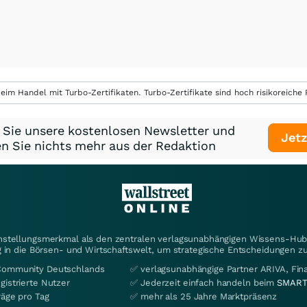
eim Handel mit Turbo-Zertifikaten. Turbo-Zertifikate sind hoch risikoreiche P
 Sie unsere kostenlosen Newsletter und
Jetz
n Sie nichts mehr aus der Redaktion
instellungsmerkmal als den zentralen verlagsunabhängigen Wissens-Hub 
 in die Börsen- und Wirtschaftswelt, um strategische Entscheidungen zu
Community Deutschlands
✅ verlagsunabhängige Partner ARIVA, Fi
gistrierte Nutzer
✅ Jederzeit einfach handeln beim
SMART
räge pro Tag
✅ mehr als 25 Jahre Marktpräsenz