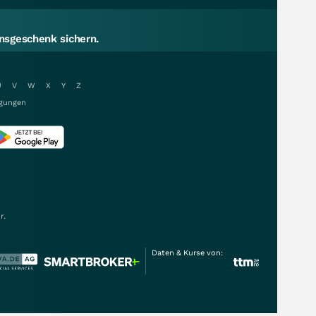
sgeschenk sichern.
U
V
W
X
Y
Z
gungen
r.
Daten & Kurse von: