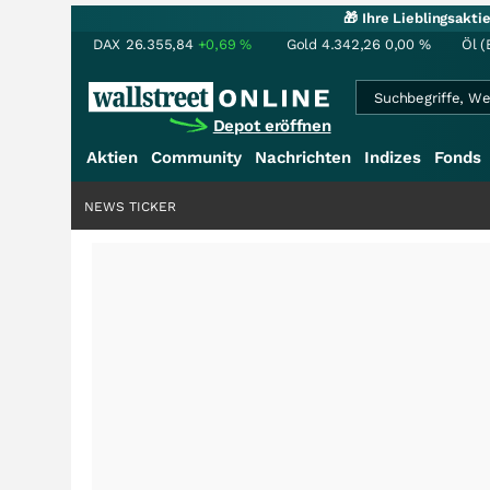
🎁 Ihre Lieblingsakt
DAX
26.355,84
+0,69
%
Gold
4.342,26
0,00
%
Öl (
Depot eröffnen
Aktien
Community
Nachrichten
Indizes
Fonds
NEWS TICKER