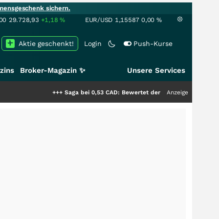
mensgeschenk sichern.
00
29.728,93
+1,18
%
EUR/USD
1,15587
0,00
%
Aktie geschenkt!
Login
Push-Kurse
zins
Broker-Magazin ✨
Unsere Services
+++
Saga bei 0,53 CAD: Bewertet der Markt noch immer nur die 
Anzeige