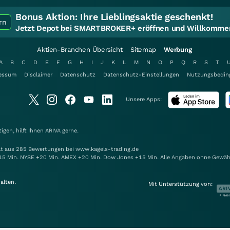
Bonus Aktion:
Ihre Lieblingsaktie geschenkt!
rn
Jetzt Depot bei SMARTBROKER+ eröffnen und Willkommen
Aktien-Branchen Übersicht
Sitemap
Werbung
A
B
C
D
E
F
G
H
I
J
K
L
M
N
O
P
Q
R
S
T
essum
Disclaimer
Datenschutz
Datenschutz-Einstellungen
Nutzungsbedin
Unsere Apps:
gen, hilft Ihnen
ARIVA
gerne.
elt aus 285 Bewertungen bei www.kagels-trading.de
15 Min. NYSE +20 Min. AMEX +20 Min. Dow Jones +15 Min. Alle Angaben ohne Gewäh
alten.
Mit Unterstützung von: