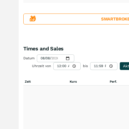
🎁
SMARTBROKER+
Times and Sales
Datum
Akt
Uhrzeit von
bis
Zeit
Kurs
Perf.