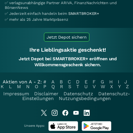
✅ verlagsunabhängige Partner ARIVA, FinanzNachrichten und
BörsenNews
✅ Jederzeit einfach handeln beim
SMARTBROKER+
✅ mehr als 25 Jahre Marktpräsenz
Jetzt Depot sichern
Ihre Lieblingsaktie geschenkt!
Jetzt Depot bei SMARTBROKER+ eröffnen und
Willkommensgeschenk sichern.
Aktien von A - Z:
#
A
B
C
D
E
F
G
H
I
J
K
L
M
N
O
P
Q
R
S
T
U
V
W
X
Y
Z
Impressum
Disclaimer
Datenschutz
Datenschutz-
Einstellungen
Nutzungsbedingungen
Unsere Apps: