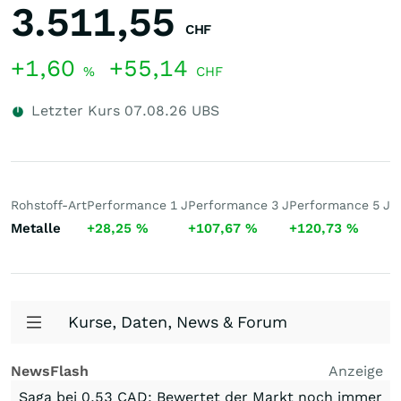
3.511,55
CHF
+1,60
+55,14
%
CHF
Letzter Kurs
07.08.26
UBS
Rohstoff-Art
Performance 1 J
Performance 3 J
Performance 5 J
5
Metalle
+28,25
%
+107,67
%
+120,73
%
4
Kurse, Daten, News & Forum
NewsFlash
Anzeige
Saga bei 0,53 CAD: Bewertet der Markt noch immer