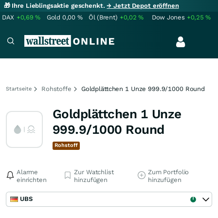
🎁 Ihre Lieblingsaktie geschenkt.
→ Jetzt Depot eröffnen
DAX
+0,69
%
Gold
0,00
%
Öl (Brent)
+0,02
%
Dow Jones
+0,25
%
Rohstoffe
Goldplättchen 1 Unze 999.9/1000 Round
Startseite
Goldplättchen 1 Unze
999.9/1000 Round
Rohstoff
Alarme
Zur Watchlist
Zum Portfolio
einrichten
hinzufügen
hinzufügen
UBS