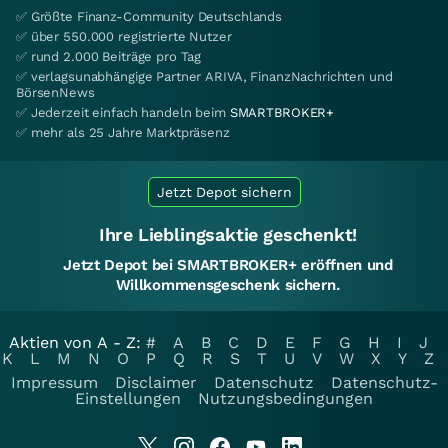
✅ Größte Finanz-Community Deutschlands
✅ über 550.000 registrierte Nutzer
✅ rund 2.000 Beiträge pro Tag
✅ verlagsunabhängige Partner ARIVA, FinanzNachrichten und
BörsenNews
✅ Jederzeit einfach handeln beim
SMARTBROKER+
✅ mehr als 25 Jahre Marktpräsenz
Jetzt Depot sichern
Ihre Lieblingsaktie geschenkt!
Jetzt Depot bei SMARTBROKER+ eröffnen und
Willkommensgeschenk sichern.
Aktien von A - Z:
#
A
B
C
D
E
F
G
H
I
J
K
L
M
N
O
P
Q
R
S
T
U
V
W
X
Y
Z
Impressum
Disclaimer
Datenschutz
Datenschutz-
Einstellungen
Nutzungsbedingungen