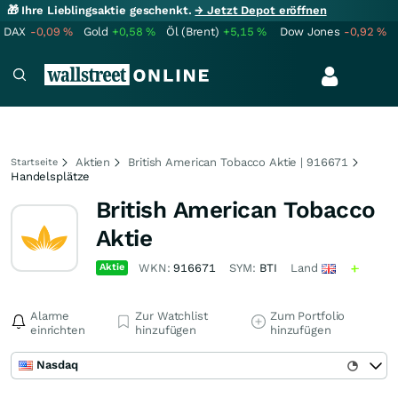
🎁 Ihre Lieblingsaktie geschenkt.
→ Jetzt Depot eröffnen
DAX
-0,09
%
Gold
+0,58
%
Öl (Brent)
+5,15
%
Dow Jones
-0,92
%
Aktien
British American Tobacco Aktie | 916671
Startseite
Handelsplätze
British American Tobacco
Aktie
Aktie
WKN:
916671
SYM:
BTI
Land
Alarme
Zur Watchlist
Zum Portfolio
einrichten
hinzufügen
hinzufügen
Nasdaq