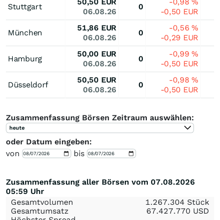
50,50
EUR
-0,98
%
Stuttgart
0
06.08.26
-0,50
EUR
51,86
EUR
-0,56
%
München
0
06.08.26
-0,29
EUR
50,00
EUR
-0,99
%
Hamburg
0
06.08.26
-0,50
EUR
50,50
EUR
-0,98
%
Düsseldorf
0
06.08.26
-0,50
EUR
Zusammenfassung Börsen Zeitraum auswählen:
heute
oder Datum eingeben:
von
bis
Zusammenfassung aller Börsen vom 07.08.2026
05:59 Uhr
Gesamtvolumen
1.267.304 Stück
Gesamtumsatz
67.427.770
USD
Höchster Spread
-