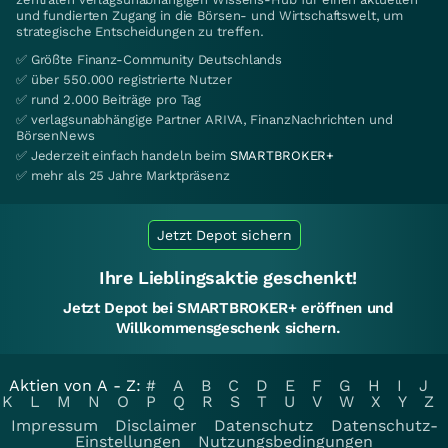
und fundierten Zugang in die Börsen- und Wirtschaftswelt, um
strategische Entscheidungen zu treffen.
✅ Größte Finanz-Community Deutschlands
✅ über 550.000 registrierte Nutzer
✅ rund 2.000 Beiträge pro Tag
✅ verlagsunabhängige Partner ARIVA, FinanzNachrichten und
BörsenNews
✅ Jederzeit einfach handeln beim
SMARTBROKER+
✅ mehr als 25 Jahre Marktpräsenz
Jetzt Depot sichern
Ihre Lieblingsaktie geschenkt!
Jetzt Depot bei SMARTBROKER+ eröffnen und
Willkommensgeschenk sichern.
Aktien von A - Z:
#
A
B
C
D
E
F
G
H
I
J
K
L
M
N
O
P
Q
R
S
T
U
V
W
X
Y
Z
Impressum
Disclaimer
Datenschutz
Datenschutz-
Einstellungen
Nutzungsbedingungen