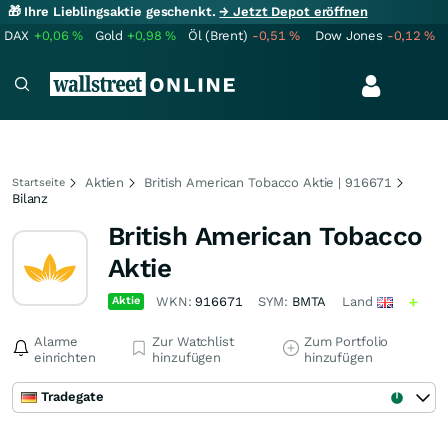
🎁 Ihre Lieblingsaktie geschenkt.
→ Jetzt Depot eröffnen
DAX
+0,06
%
Gold
+0,98
%
Öl (Brent)
-0,51
%
Dow Jones
-0,12
%
Aktien
British American Tobacco Aktie | 916671
Startseite
Bilanz
British American Tobacco
Aktie
Aktie
WKN:
916671
SYM:
BMTA
Land
Alarme
Zur Watchlist
Zum Portfolio
einrichten
hinzufügen
hinzufügen
Tradegate