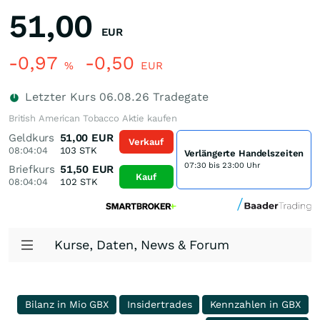
51,00
EUR
-0,97
-0,50
%
EUR
Letzter Kurs
06.08.26
Tradegate
British American Tobacco Aktie kaufen
Geldkurs
51,00
EUR
Verkauf
08:04:04
103
STK
Verlängerte Handelszeiten
07:30 bis 23:00 Uhr
Briefkurs
51,50
EUR
Kauf
08:04:04
102
STK
Kurse, Daten, News & Forum
Bilanz in Mio GBX
Insidertrades
Kennzahlen in GBX