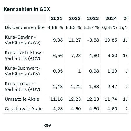
Kennzahlen in GBX
2021
2022
2023
2024
20
Dividendenrendite
4,88 %
8,83 %
8,87 %
6,58 %
5,46
Kurs-Gewinn-
9,38
11,27
-3,58
20,85
11,
Verhältnis (KGV)
Kurs-Cash-Flow-
6,56
7,23
4,80
6,30
18,
Verhältnis (KCV)
Kurs-Buchwert-
0,95
1
0,98
1,29
1,
Verhältnis (KBV)
Kurs-Umsatz-
2,48
2,72
1,88
2,47
3,
Verhältnis (KUV)
Umsatz je Aktie
11,18
12,23
12,23
11,74
11,
Cashflow je Aktie
4,23
4,60
4,80
4,60
2,
KGV