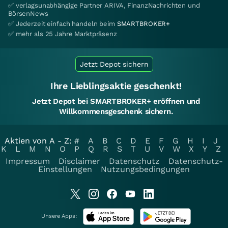
✅ verlagsunabhängige Partner ARIVA, FinanzNachrichten und
BörsenNews
✅ Jederzeit einfach handeln beim
SMARTBROKER+
✅ mehr als 25 Jahre Marktpräsenz
Jetzt Depot sichern
Ihre Lieblingsaktie geschenkt!
Jetzt Depot bei SMARTBROKER+ eröffnen und
Willkommensgeschenk sichern.
Aktien von A - Z:
#
A
B
C
D
E
F
G
H
I
J
K
L
M
N
O
P
Q
R
S
T
U
V
W
X
Y
Z
Impressum
Disclaimer
Datenschutz
Datenschutz-
Einstellungen
Nutzungsbedingungen
Unsere Apps: