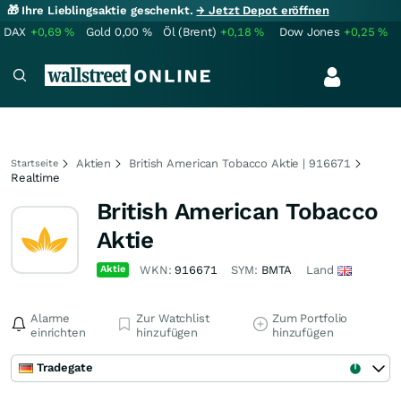
🎁 Ihre Lieblingsaktie geschenkt.
→ Jetzt Depot eröffnen
DAX
+0,69
%
Gold
0,00
%
Öl (Brent)
+0,18
%
Dow Jones
+0,25
%
Aktien
British American Tobacco Aktie | 916671
Startseite
Realtime
British American Tobacco
Aktie
Aktie
WKN:
916671
SYM:
BMTA
Land
Alarme
Zur Watchlist
Zum Portfolio
einrichten
hinzufügen
hinzufügen
Tradegate