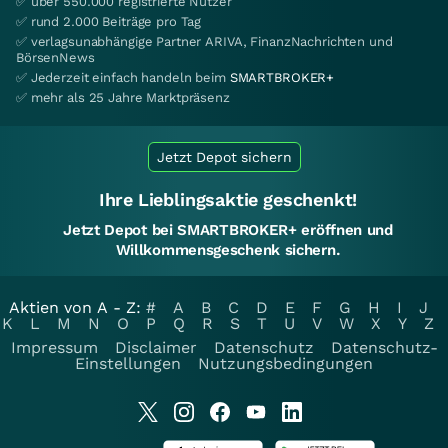
✅ über 550.000 registrierte Nutzer
✅ rund 2.000 Beiträge pro Tag
✅ verlagsunabhängige Partner ARIVA, FinanzNachrichten und
BörsenNews
✅ Jederzeit einfach handeln beim
SMARTBROKER+
✅ mehr als 25 Jahre Marktpräsenz
Jetzt Depot sichern
Ihre Lieblingsaktie geschenkt!
Jetzt Depot bei SMARTBROKER+ eröffnen und
Willkommensgeschenk sichern.
Aktien von A - Z:
#
A
B
C
D
E
F
G
H
I
J
K
L
M
N
O
P
Q
R
S
T
U
V
W
X
Y
Z
Impressum
Disclaimer
Datenschutz
Datenschutz-
Einstellungen
Nutzungsbedingungen