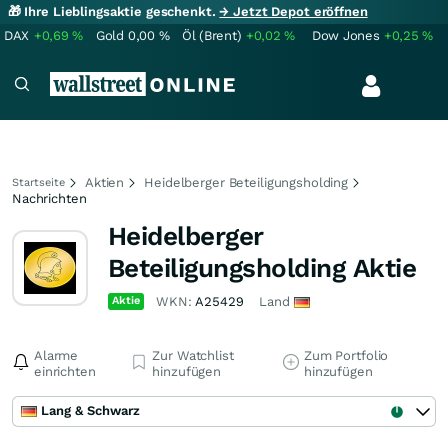
🎁 Ihre Lieblingsaktie geschenkt.
→ Jetzt Depot eröffnen
DAX
+0,69
%
Gold
0,00
%
Öl (Brent)
+0,02
%
Dow Jones
+0,25
%
Aktien
Heidelberger Beteiligungsholding
Startseite
Nachrichten
Heidelberger
Beteiligungsholding Aktie
Aktie
WKN:
A25429
Land
Alarme
Zur Watchlist
Zum Portfolio
einrichten
hinzufügen
hinzufügen
Lang & Schwarz