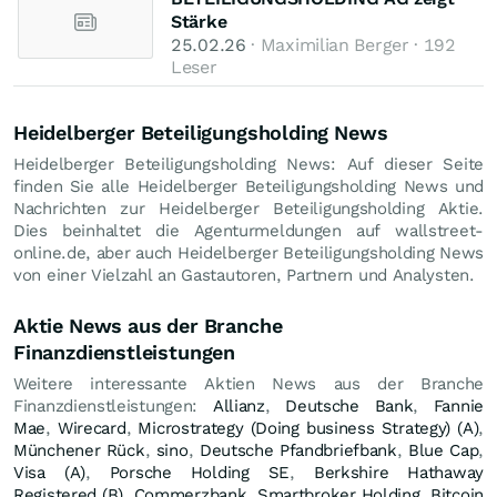
Stärke
25.02.26
· Maximilian Berger · 192
Leser
Heidelberger Beteiligungsholding News
Heidelberger Beteiligungsholding News: Auf dieser Seite
finden Sie alle Heidelberger Beteiligungsholding News und
Nachrichten zur Heidelberger Beteiligungsholding Aktie.
Dies beinhaltet die Agenturmeldungen auf wallstreet-
online.de, aber auch Heidelberger Beteiligungsholding News
von einer Vielzahl an Gastautoren, Partnern und Analysten.
Aktie News aus der Branche
Finanzdienstleistungen
Weitere interessante Aktien News aus der Branche
Finanzdienstleistungen:
Allianz
,
Deutsche Bank
,
Fannie
Mae
,
Wirecard
,
Microstrategy (Doing business Strategy) (A)
,
Münchener Rück
,
sino
,
Deutsche Pfandbriefbank
,
Blue Cap
,
Visa (A)
,
Porsche Holding SE
,
Berkshire Hathaway
Registered (B)
,
Commerzbank
,
Smartbroker Holding
,
Bitcoin