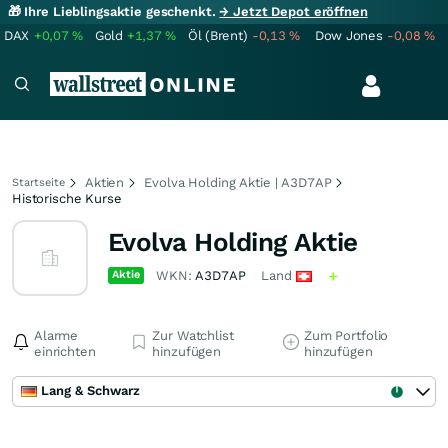
🎁 Ihre Lieblingsaktie geschenkt.
→ Jetzt Depot eröffnen
DAX
+0,07
%
Gold
+1,37
%
Öl (Brent)
-0,13
%
Dow Jones
-0,08
%
Aktien
Evolva Holding Aktie | A3D7AP
Startseite
Historische Kurse
Evolva Holding Aktie
Aktie
WKN:
A3D7AP
Land
Alarme
Zur Watchlist
Zum Portfolio
einrichten
hinzufügen
hinzufügen
Lang & Schwarz