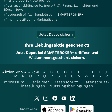
✅ rund 2.000 Beiträge pro Tag
✅ verlagsunabhängige Partner ARIVA, FinanzNachrichten und
BörsenNews
✅ Jederzeit einfach handeln beim
SMARTBROKER+
✅ mehr als 25 Jahre Marktpräsenz
Jetzt Depot sichern
Ihre Lieblingsaktie geschenkt!
Jetzt Depot bei SMARTBROKER+ eröffnen und
Willkommensgeschenk sichern.
Aktien von A - Z:
#
A
B
C
D
E
F
G
H
I
J
K
L
M
N
O
P
Q
R
S
T
U
V
W
X
Y
Z
Impressum
Disclaimer
Datenschutz
Datenschutz-
Einstellungen
Nutzungsbedingungen
Unsere Apps: