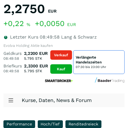
2,2750
EUR
+0,22
+0,0050
%
EUR
Letzter Kurs
08:49:58
Lang & Schwarz
Evolva Holding Aktie kaufen
Geldkurs
2,2200
EUR
Verkauf
Verlängerte
08:49:58
5.795
STK
Handelszeiten
Briefkurs
2,3300
EUR
07:30 bis 23:00 Uhr
Kauf
08:49:58
5.795
STK
Kurse, Daten, News & Forum
Performance
Hoch/Tief
Renditedreieck