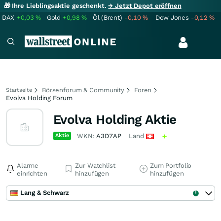
🎁 Ihre Lieblingsaktie geschenkt.
→ Jetzt Depot eröffnen
DAX
+0,03
%
Gold
+0,98
%
Öl (Brent)
-0,10
%
Dow Jones
-0,12
%
Börsenforum & Community
Foren
Startseite
Evolva Holding Forum
Evolva Holding Aktie
Aktie
WKN:
A3D7AP
Land
Alarme
Zur Watchlist
Zum Portfolio
einrichten
hinzufügen
hinzufügen
Lang & Schwarz