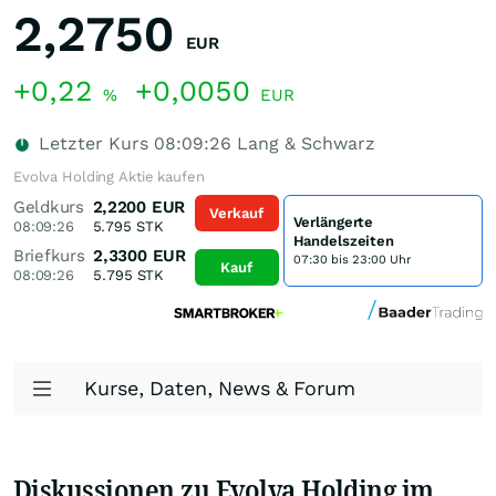
2,2750
EUR
+0,22
+0,0050
%
EUR
Letzter Kurs
08:09:26
Lang & Schwarz
Evolva Holding Aktie kaufen
Geldkurs
2,2200
EUR
Verkauf
Verlängerte
08:09:26
5.795
STK
Handelszeiten
Briefkurs
2,3300
EUR
07:30 bis 23:00 Uhr
Kauf
08:09:26
5.795
STK
Kurse, Daten, News & Forum
Diskussionen zu Evolva Holding im