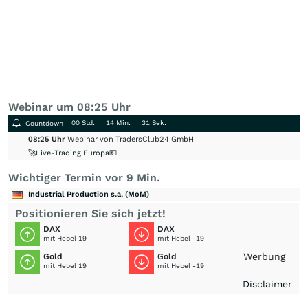
Webinar um 08:25 Uhr
00 Std.
14 Min.
30 Sek.
Countdown
08:25 Uhr
Webinar von TradersClub24 GmbH
🚀Live-Trading Europa💶
Wichtiger Termin vor 9 Min.
Industrial Production s.a. (MoM)
Positionieren Sie sich jetzt!
DAX
DAX
mit Hebel 19
mit Hebel -19
Werbung
Gold
Gold
mit Hebel 19
mit Hebel -19
Disclaimer