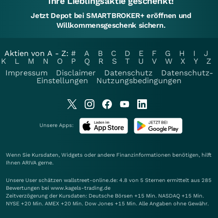
Ihre Lieblingsaktie geschenkt!
Jetzt Depot bei SMARTBROKER+ eröffnen und
Willkommensgeschenk sichern.
Aktien von A - Z:
#
A
B
C
D
E
F
G
H
I
J
K
L
M
N
O
P
Q
R
S
T
U
V
W
X
Y
Z
Impressum
Disclaimer
Datenschutz
Datenschutz-
Einstellungen
Nutzungsbedingungen
Unsere Apps:
Wenn Sie Kursdaten, Widgets oder andere Finanzinformationen benötigen, hilft
Ihnen
ARIVA
gerne.
Unsere User schätzen wallstreet-online.de: 4.8 von 5 Sternen ermittelt aus 285
Bewertungen bei www.kagels-trading.de
Zeitverzögerung der Kursdaten: Deutsche Börsen +15 Min. NASDAQ +15 Min.
NYSE +20 Min. AMEX +20 Min. Dow Jones +15 Min. Alle Angaben ohne Gewähr.