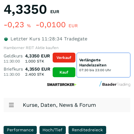
4,3350
EUR
-0,23
-0,0100
%
EUR
Letzter Kurs
11:28:34
Tradegate
Hamborner REIT Aktie kaufen
Geldkurs
4,3350
EUR
Verkauf
Verlängerte
11:30:00
1.000
STK
Handelszeiten
Briefkurs
4,3550
EUR
07:30 bis 23:00 Uhr
Kauf
11:30:00
2.400
STK
Kurse, Daten, News & Forum
Performance
Hoch/Tief
Renditedreieck