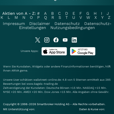
Aktien von A - Z:
#
A
B
C
D
E
F
G
H
I
J
K
L
M
N
O
P
Q
R
S
T
U
V
W
X
Y
Z
Impressum
Disclaimer
Datenschutz
Datenschutz-
Einstellungen
Nutzungsbedingungen
Unsere Apps:
Wenn Sie Kursdaten, Widgets oder andere Finanzinformationen benötigen, hilft
Ihnen
ARIVA
gerne.
Unsere User schätzen wallstreet-online.de: 4.8 von 5 Sternen ermittelt aus 285
Bewertungen bei www.kagels-trading.de
Zeitverzögerung der Kursdaten: Deutsche Börsen +15 Min. NASDAQ +15 Min.
NYSE +20 Min. AMEX +20 Min. Dow Jones +15 Min. Alle Angaben ohne Gewähr.
Copyright © 1998-2026 Smartbroker Holding AG - Alle Rechte vorbehalten.
Mit Unterstützung von:
Daten & Kurse von: