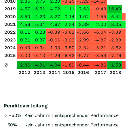
2018
2.86
3.75
2.20
-3.25
-3.22
-14.17
2019
4.57
5.61
4.72
1.11
2.63
-0.48
15.40
2020
3.50
4.23
3.27
0.14
1.02
-1.55
5.44
-
2021
4.56
5.34
4.67
2.24
3.39
2.00
8.05
2022
0.11
0.28
-0.89
-3.61
-3.66
-6.04
-3.89
-
2023
0.21
0.37
-0.66
-3.03
-2.99
-4.87
-2.89
-
2024
-0.43
-0.34
-1.33
-3.50
-3.52
-5.21
-3.62
-
2025
-3.00
-3.13
-4.26
-6.43
-6.77
-8.59
-7.76
-1
Ø
2.86
4.91
4.04
-1.69
-0.44
-4.86
1.53
-
2012
2013
2014
2015
2016
2017
2018
Renditeverteilung
> +50%
Kein Jahr mit entsprechender Performance
+50%
Kein Jahr mit entsprechender Performance