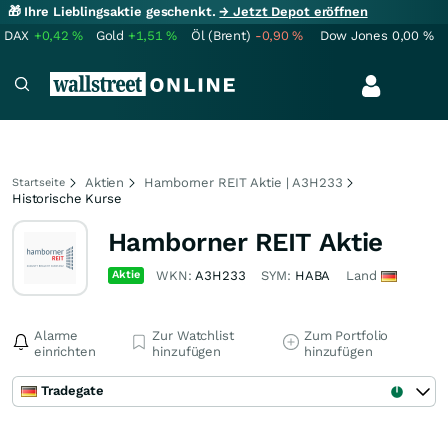
🎁 Ihre Lieblingsaktie geschenkt.
→ Jetzt Depot eröffnen
DAX
+0,42
%
Gold
+1,51
%
Öl (Brent)
-0,90
%
Dow Jones
0,00
%
Aktien
Hamborner REIT Aktie | A3H233
Startseite
Historische Kurse
Hamborner REIT Aktie
Aktie
WKN:
A3H233
SYM:
HABA
Land
Alarme
Zur Watchlist
Zum Portfolio
einrichten
hinzufügen
hinzufügen
Tradegate