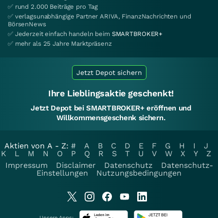
✅ rund 2.000 Beiträge pro Tag
✅ verlagsunabhängige Partner ARIVA, FinanzNachrichten und
BörsenNews
✅ Jederzeit einfach handeln beim
SMARTBROKER+
✅ mehr als 25 Jahre Marktpräsenz
Jetzt Depot sichern
Ihre Lieblingsaktie geschenkt!
Jetzt Depot bei SMARTBROKER+ eröffnen und
Willkommensgeschenk sichern.
Aktien von A - Z:
#
A
B
C
D
E
F
G
H
I
J
K
L
M
N
O
P
Q
R
S
T
U
V
W
X
Y
Z
Impressum
Disclaimer
Datenschutz
Datenschutz-
Einstellungen
Nutzungsbedingungen
Unsere Apps: