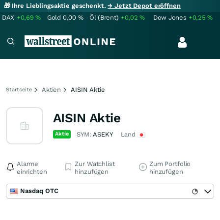
🎁 Ihre Lieblingsaktie geschenkt.
→ Jetzt Depot eröffnen
DAX
+0,69
%
Gold
0,00
%
Öl (Brent)
+0,02
%
Dow Jones
+0,25
%
Aktien
AISIN Aktie
Startseite
AISIN Aktie
Aktie
SYM:
ASEKY
Land
Alarme
Zur Watchlist
Zum Portfolio
einrichten
hinzufügen
hinzufügen
Nasdaq OTC