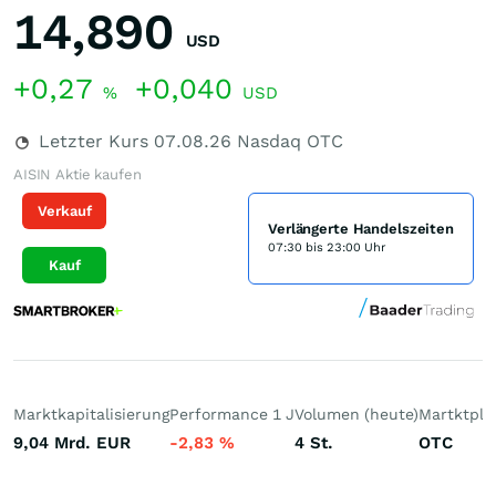
14,890
USD
+0,27
+0,040
%
USD
Letzter Kurs
07.08.26
Nasdaq OTC
AISIN Aktie kaufen
Verkauf
Verlängerte Handelszeiten
07:30 bis 23:00 Uhr
Kauf
Marktkapitalisierung
Performance 1 J
Volumen (heute)
Martktpla
9,04 Mrd.
EUR
-2,83
%
4
St.
OTC