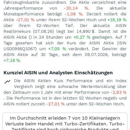
Fahrzeugindustrie zuzuordnen. Die Aktie verzeichnet eine
Jahresperformance von
-20,14
%
. Die aktuelle
Monatsperformance beträgt
-1,06
%
. Derzeit notiert die
Aktie
-27,01
%
unter ihrem 52-Wochen Hoch und
+19,19
%
über ihrem 52-Wochen Tief. Der aktuelle AISIN
Realtimekurs (
07.08.26
) liegt bei 14,890
$
. Damit ist die
AISIN Aktie () in 24 Stunden um
+0,27
%
gestiegen. Auf 7
Tage gesehen hat sich der Kurs der AISIN Aktie (ISIN
US00956Q1067) um
+7,05
%
verändert. Der Gewinn der
AISIN Aktie auf 30 Tage, seit dem 09.07.2026, beträgt
+7,16
%
.
Kursziel AISIN und Analysten Einschätzungen
Die AISIN Aktien Kurs Performance und ein Index
Vergleich zeigt eine schwache Wertentwicklung über
den Zeitraum von 1 Jahr mit einer Performance von
-2,83
%
. Die Performance ist in den letzten 52 Wochen negativ und
AISIN notiert zurzeit
-27,01
%
unter dem 52-Wochen Hoch.
Im Durchschnitt erleiden 7 von 10 Kleinanlegern
Verluste beim Handel mit Turbo-Zertifikaten. Turbo-
Zertifikate sind hoch risikoreiche Produkte und