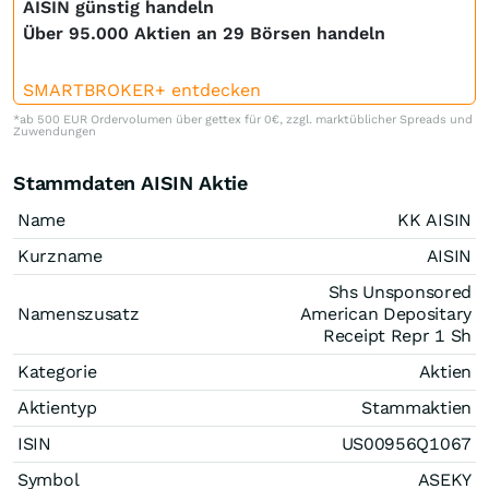
AISIN günstig handeln
Über 95.000 Aktien an 29 Börsen handeln
SMARTBROKER+ entdecken
*ab 500 EUR Ordervolumen über gettex für 0€, zzgl. marktüblicher Spreads und
Zuwendungen
Stammdaten AISIN Aktie
Name
KK AISIN
Kurzname
AISIN
Shs Unsponsored
Namenszusatz
American Depositary
Receipt Repr 1 Sh
Kategorie
Aktien
Aktientyp
Stammaktien
ISIN
US00956Q1067
Symbol
ASEKY