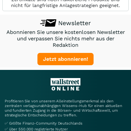
nicht für langfristige Anlagestrategien geeignet.
Newsletter
Abonnieren Sie unsere kostenlosen Newsletter
und verpassen Sie nichts mehr aus der
Redaktion
Jetzt abonnieren!
Profitieren Sie von unserem Alleinstellungsmerkmal als den
zentralen verlagsunabhängigen Wissens-Hub für einen aktuellen
und fundierten Zugang in die Börsen- und Wirtschaftswelt, um
strategische Entscheidungen zu treffen.
✅ Größte Finanz-Community Deutschlands
✅ über 550.000 registrierte Nutzer