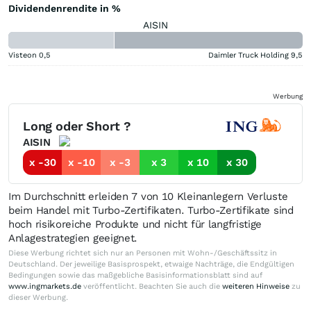
Dividendenrendite in %
AISIN
Visteon
0,5
Daimler Truck Holding
9,5
Werbung
Long oder Short ?
AISIN
x -30
x -10
x -3
x 3
x 10
x 30
Im Durchschnitt erleiden 7 von 10 Kleinanlegern Verluste
beim Handel mit Turbo-Zertifikaten. Turbo-Zertifikate sind
hoch risikoreiche Produkte und nicht für langfristige
Anlagestrategien geeignet.
Diese Werbung richtet sich nur an Personen mit Wohn-/Geschäftssitz in
Deutschland. Der jeweilige Basisprospekt, etwaige Nachträge, die Endgültigen
Bedingungen sowie das maßgebliche Basisinformationsblatt sind auf
www.ingmarkets.de
veröffentlicht. Beachten Sie auch die
weiteren Hinweise
zu
dieser Werbung.