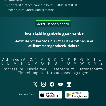
BörsenNews
✅ Jederzeit einfach handeln beim
SMARTBROKER+
✅ mehr als 25 Jahre Marktpräsenz
Jetzt Depot sichern
Ihre Lieblingsaktie geschenkt!
Jetzt Depot bei SMARTBROKER+ eröffnen und
Willkommensgeschenk sichern.
Aktien von A - Z:
#
A
B
C
D
E
F
G
H
I
J
K
L
M
N
O
P
Q
R
S
T
U
V
W
X
Y
Z
Impressum
Disclaimer
Datenschutz
Datenschutz-
Einstellungen
Nutzungsbedingungen
Unsere Apps: