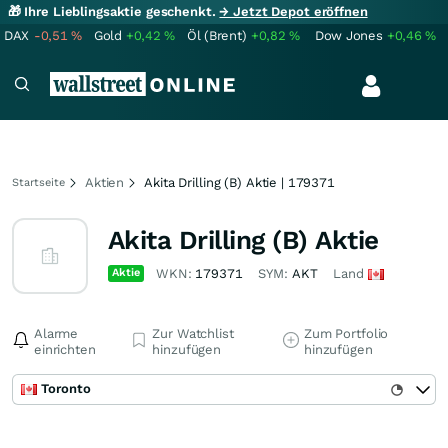
🎁 Ihre Lieblingsaktie geschenkt.
→ Jetzt Depot eröffnen
DAX
-0,51
%
Gold
+0,42
%
Öl (Brent)
+0,82
%
Dow Jones
+0,46
%
Aktien
Akita Drilling (B) Aktie | 179371
Startseite
Akita Drilling (B) Aktie
Aktie
WKN:
179371
SYM:
AKT
Land
Alarme
Zur Watchlist
Zum Portfolio
einrichten
hinzufügen
hinzufügen
Toronto