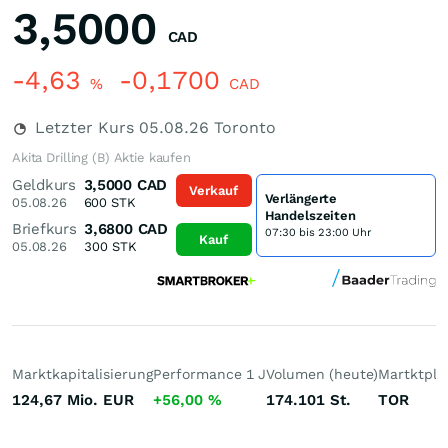
3,5000
CAD
-4,63
-0,1700
%
CAD
Letzter Kurs
05.08.26
Toronto
Akita Drilling (B) Aktie kaufen
Geldkurs
3,5000
CAD
Verkauf
Verlängerte
05.08.26
600
STK
Handelszeiten
Briefkurs
3,6800
CAD
07:30 bis 23:00 Uhr
Kauf
05.08.26
300
STK
Marktkapitalisierung
Performance 1 J
Volumen (heute)
Martktpla
124,67 Mio.
EUR
+56,00
%
174.101
St.
TOR