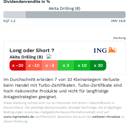
Dividendenrendite in %
Akita Drilling (B)
EQT
1,2
OMV
16,8
Werbung
Long oder Short ?
Akita Drilling (B)
x -30
x -10
x -3
x 3
x 10
x 30
Im Durchschnitt erleiden 7 von 10 Kleinanlegern Verluste
beim Handel mit Turbo-Zertifikaten. Turbo-Zertifikate sind
hoch risikoreiche Produkte und nicht für langfristige
Anlagestrategien geeignet.
Diese Werbung richtet sich nur an Personen mit Wohn-/Geschäftssitz in
Deutschland. Der jeweilige Basisprospekt, etwaige Nachträge, die Endgültigen
Bedingungen sowie das maßgebliche Basisinformationsblatt sind auf
www.ingmarkets.de
veröffentlicht. Beachten Sie auch die
weiteren Hinweise
zu
dieser Werbung.