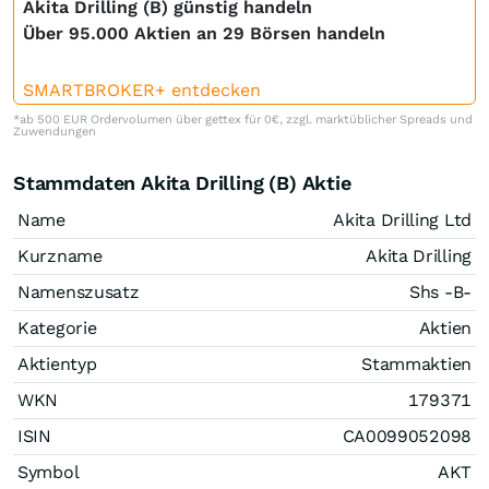
Akita Drilling (B) günstig handeln
Über 95.000 Aktien an 29 Börsen handeln
SMARTBROKER+ entdecken
*ab 500 EUR Ordervolumen über gettex für 0€, zzgl. marktüblicher Spreads und
Zuwendungen
Stammdaten Akita Drilling (B) Aktie
Name
Akita Drilling Ltd
Kurzname
Akita Drilling
Namenszusatz
Shs -B-
Kategorie
Aktien
Aktientyp
Stammaktien
WKN
179371
ISIN
CA0099052098
Symbol
AKT