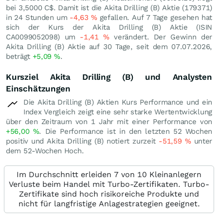
bei 3,5000
C$
. Damit ist die Akita Drilling (B) Aktie (179371)
in 24 Stunden um
-4,63
%
gefallen. Auf 7 Tage gesehen hat
sich der Kurs der Akita Drilling (B) Aktie (ISIN
CA0099052098) um
-1,41
%
verändert. Der Gewinn der
Akita Drilling (B) Aktie auf 30 Tage, seit dem 07.07.2026,
beträgt
+5,09
%
.
Kursziel Akita Drilling (B) und Analysten
Einschätzungen
Die Akita Drilling (B) Aktien Kurs Performance und ein
Index Vergleich zeigt eine sehr starke Wertentwicklung
über den Zeitraum von 1 Jahr mit einer Performance von
+56,00
%
. Die Performance ist in den letzten 52 Wochen
positiv und Akita Drilling (B) notiert zurzeit
-51,59
%
unter
dem 52-Wochen Hoch.
Im Durchschnitt erleiden 7 von 10 Kleinanlegern
Verluste beim Handel mit Turbo-Zertifikaten. Turbo-
Zertifikate sind hoch risikoreiche Produkte und
nicht für langfristige Anlagestrategien geeignet.