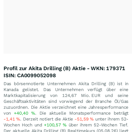
Profil zur Akita Drilling (B) Aktie - WKN: 179371
ISIN: CA0099052098
Das börsennotierte Unternehmen Akita Drilling (B) ist in
Kanada gelistet. Das Unternehmen verfügt über eine
Marktkapitalisierung von 124,67 Mio.
EUR
und seine
Geschäftsaktivitäten sind vorwiegend der Branche Öl/Gas
zuzuordnen. Die Aktie verzeichnet eine Jahresperformance
von
+40,40
%
. Die aktuelle Monatsperformance beträgt
-1,41
%
. Derzeit notiert die Aktie
-51,59
%
unter ihrem 52-
Wochen Hoch und
+100,57
%
über ihrem 52-Wochen Tief.
Der aktuelle Akita Drilling (B) Realtimekurs (
05.08.26
) liegt