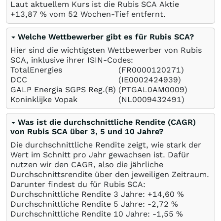
Laut aktuellem Kurs ist die Rubis SCA Aktie
+13,87
%
vom 52 Wochen-Tief entfernt.
Welche Wettbewerber gibt es für Rubis SCA?
Hier sind die wichtigsten Wettbewerber von Rubis
SCA, inklusive ihrer ISIN-Codes:
TotalEnergies
(FR0000120271)
DCC
(IE0002424939)
GALP Energia SGPS Reg.(B)
(PTGAL0AM0009)
Koninklijke Vopak
(NL0009432491)
Was ist die durchschnittliche Rendite (CAGR)
von Rubis SCA über 3, 5 und 10 Jahre?
Die durchschnittliche Rendite zeigt, wie stark der
Wert im Schnitt pro Jahr gewachsen ist. Dafür
nutzen wir den CAGR, also die jährliche
Durchschnittsrendite über den jeweiligen Zeitraum.
Darunter findest du für Rubis SCA:
Durchschnittliche Rendite 3 Jahre: +14,60
%
Durchschnittliche Rendite 5 Jahre: -2,72
%
Durchschnittliche Rendite 10 Jahre: -1,55
%