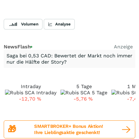
Volumen
Analyse
NewsFlash
Anzeige
Saga bei 0,53 CAD: Bewertet der Markt noch immer
nur die Hälfte der Story?
Intraday
5 Tage
1 Mo
-12,70
%
-5,76
%
-7,4
SMARTBROKER+ Bonus Aktion!
🎁
Ihre Lieblingsaktie geschenkt!