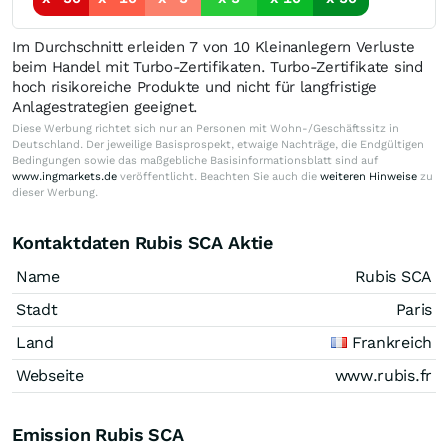
Im Durchschnitt erleiden 7 von 10 Kleinanlegern Verluste
beim Handel mit Turbo-Zertifikaten. Turbo-Zertifikate sind
hoch risikoreiche Produkte und nicht für langfristige
Anlagestrategien geeignet.
Diese Werbung richtet sich nur an Personen mit Wohn-/Geschäftssitz in
Deutschland. Der jeweilige Basisprospekt, etwaige Nachträge, die Endgültigen
Bedingungen sowie das maßgebliche Basisinformationsblatt sind auf
www.ingmarkets.de
veröffentlicht. Beachten Sie auch die
weiteren Hinweise
zu
dieser Werbung.
Kontaktdaten Rubis SCA Aktie
Name
Rubis SCA
Stadt
Paris
Land
Frankreich
Webseite
www.rubis.fr
Emission Rubis SCA