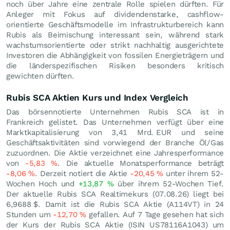
noch über Jahre eine zentrale Rolle spielen dürften. Für
Anleger mit Fokus auf dividendenstarke, cashflow-
orientierte Geschäftsmodelle im Infrastrukturbereich kann
Rubis als Beimischung interessant sein, während stark
wachstumsorientierte oder strikt nachhaltig ausgerichtete
Investoren die Abhängigkeit von fossilen Energieträgern und
die länderspezifischen Risiken besonders kritisch
gewichten dürften.
Rubis SCA Aktien Kurs und Index Vergleich
Das börsennotierte Unternehmen Rubis SCA ist in
Frankreich gelistet. Das Unternehmen verfügt über eine
Marktkapitalisierung von 3,41 Mrd.
EUR
und seine
Geschäftsaktivitäten sind vorwiegend der Branche Öl/Gas
zuzuordnen. Die Aktie verzeichnet eine Jahresperformance
von
-5,83
%
. Die aktuelle Monatsperformance beträgt
-8,06
%
. Derzeit notiert die Aktie
-20,45
%
unter ihrem 52-
Wochen Hoch und
+13,87
%
über ihrem 52-Wochen Tief.
Der aktuelle Rubis SCA Realtimekurs (
07.08.26
) liegt bei
6,9688
$
. Damit ist die Rubis SCA Aktie (A114VT) in 24
Stunden um
-12,70
%
gefallen. Auf 7 Tage gesehen hat sich
der Kurs der Rubis SCA Aktie (ISIN US78116A1043) um