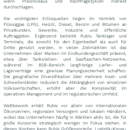
wenn Preisniveaus und Nachfragezyklen indirekt
durchschlagen.
Die wichtigsten Erlösquellen liegen im Vertrieb von
Flüssiggas (LPG), Heizöl, Diesel, Benzin und Bitumen an
Privatkunden, Gewerbe, Industrie und öffentliche
Auftraggeber. Ergänzend betreibt Rubis Tanklager und
Terminals, die sowohl für den Eigenbedarf als auch für
Dritte genutzt werden. In vielen Zielmärkten ist das
Unternehmen über Marken im Endkundengeschäft präsent,
etwa über Tankstellen- und Gasflaschen-Netzwerke,
während im B2B-Bereich langfristige Liefer- und
Lagerverträge eine gewisse Planungssicherheit schaffen.
Die geografische Diversifikation über mehrere Insel- und
Schwellenländer reduziert die Abhängigkeit von einzelnen
Volkswirtschaften, erhöht aber die Komplexität im
operativen Management und im regulatorischen Umfeld.
Wettbewerb erhält Rubis vor allem von internationalen
Ölkonzernen, regionalen Versorgern und lokalen Händlern,
wobei das Unternehmen häufig in Märkten aktiv ist, die für
große Konzerne strategisch weniger im Fokus stehen. In
diesen Nischen kann Rubis Größenvorteile, Logistik-Know-