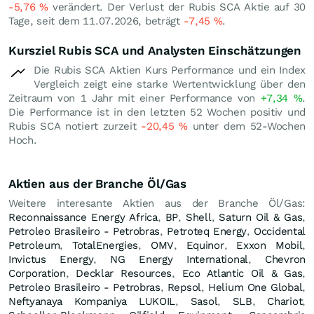
-5,76
%
verändert. Der Verlust der Rubis SCA Aktie auf 30
Tage, seit dem 11.07.2026, beträgt
-7,45
%
.
Kursziel Rubis SCA und Analysten Einschätzungen
Die Rubis SCA Aktien Kurs Performance und ein Index
Vergleich zeigt eine starke Wertentwicklung über den
Zeitraum von 1 Jahr mit einer Performance von
+7,34
%
.
Die Performance ist in den letzten 52 Wochen positiv und
Rubis SCA notiert zurzeit
-20,45
%
unter dem 52-Wochen
Hoch.
Aktien aus der Branche Öl/Gas
Weitere interesante Aktien aus der Branche Öl/Gas:
Reconnaissance Energy Africa
,
BP
,
Shell
,
Saturn Oil & Gas
,
Petroleo Brasileiro - Petrobras
,
Petroteq Energy
,
Occidental
Petroleum
,
TotalEnergies
,
OMV
,
Equinor
,
Exxon Mobil
,
Invictus Energy
,
NG Energy International
,
Chevron
Corporation
,
Decklar Resources
,
Eco Atlantic Oil & Gas
,
Petroleo Brasileiro - Petrobras
,
Repsol
,
Helium One Global
,
Neftyanaya Kompaniya LUKOIL
,
Sasol
,
SLB
,
Chariot
,