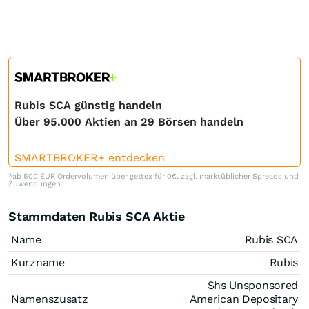
Rubis SCA günstig handeln
Über 95.000 Aktien an 29 Börsen handeln
SMARTBROKER+ entdecken
*ab 500 EUR Ordervolumen über gettex für 0€, zzgl. marktüblicher Spreads und
Zuwendungen
Stammdaten Rubis SCA Aktie
Name
Rubis SCA
Kurzname
Rubis
Shs Unsponsored
Namenszusatz
American Depositary