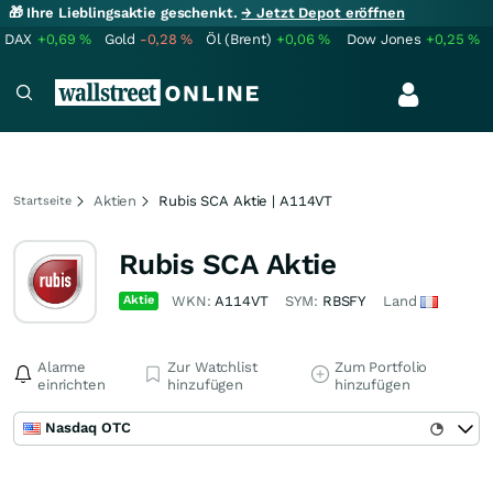
🎁 Ihre Lieblingsaktie geschenkt.
→ Jetzt Depot eröffnen
DAX
+0,69
%
Gold
-0,28
%
Öl (Brent)
+0,06
%
Dow Jones
+0,25
%
Aktien
Rubis SCA Aktie | A114VT
Startseite
Rubis SCA Aktie
Aktie
WKN:
A114VT
SYM:
RBSFY
Land
Alarme
Zur Watchlist
Zum Portfolio
einrichten
hinzufügen
hinzufügen
Nasdaq OTC