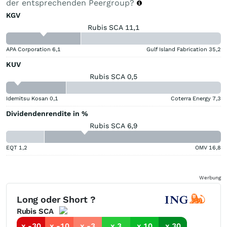
der entsprechenden Peergroup?
KGV
Rubis SCA 11,1
APA Corporation
6,1
Gulf Island Fabrication
35,2
KUV
Rubis SCA 0,5
Idemitsu Kosan
0,1
Coterra Energy
7,3
Dividendenrendite in %
Rubis SCA 6,9
EQT
1,2
OMV
16,8
Werbung
Long oder Short ?
Rubis SCA
x -30
x -10
x -3
x 3
x 10
x 30