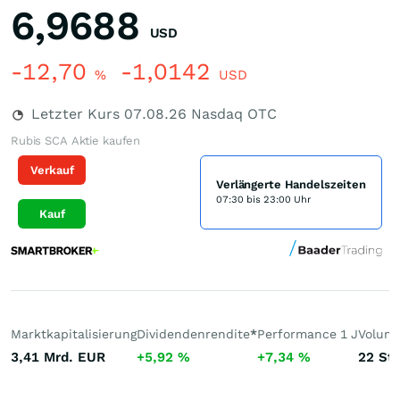
6,9688
USD
-12,70
-1,0142
%
USD
Letzter Kurs
07.08.26
Nasdaq OTC
Rubis SCA Aktie kaufen
Verkauf
Verlängerte Handelszeiten
07:30 bis 23:00 Uhr
Kauf
Marktkapitalisierung
Dividendenrendite
*
Performance 1 J
Volume
3,41 Mrd.
EUR
+5,92
%
+7,34
%
22
St.