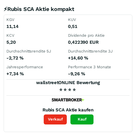
⚡Rubis SCA Aktie kompakt
KGV
KUV
11,14
0,51
KCV
Dividende pro Aktie
5,20
0,422390
EUR
Durchschnittsrendite 5J
Durchschnittsrendite 3J
-2,72
%
+14,60
%
Jahresperformance
Performance 3 Monate
+7,34
%
-9,26
%
wallstreetONLINE Bewertung
⭐
⭐
⭐
⭐
Rubis SCA
Aktie kaufen
Verkauf
Kauf