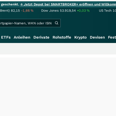
ie geschenkt.
→ Jetzt Depot bei SMARTBROKER+ eröffnen und Willkom
(Brent)
82,15
-1,66
%
Dow Jones
53.919,54
+0,03
%
US Tech 1
ETFs
Anleihen
Derivate
Rohstoffe
Krypto
Devisen
Fest
+