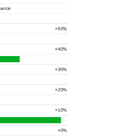
mance
+50%
+40%
+30%
+20%
+10%
+0%