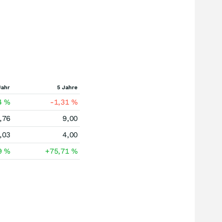
Jahr
5 Jahre
4
%
-1,31
%
,76
9,00
,03
4,00
9
%
+75,71
%