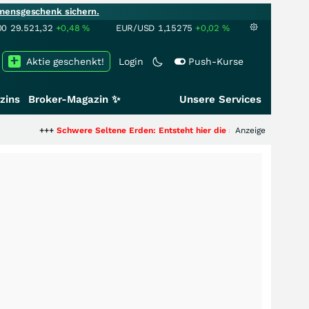
mensgeschenk sichern.
00
29.521,32
+0,48
%
EUR/USD
1,15275
+0,02
%
Aktie geschenkt!
Login
Push-Kurse
zins
Broker-Magazin ✨
Unsere Services
++
Schwere Seltene Erden: Entsteht hier die nächste Milliardenstory?
Anzeige
+++