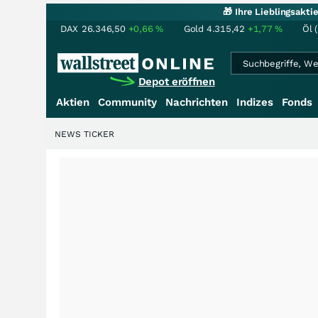
🎁 Ihre Lieblingsakt
DAX
26.346,50
+0,66
%
Gold
4.315,42
+1,77
%
Öl 
Depot eröffnen
Aktien
Community
Nachrichten
Indizes
Fonds
NEWS TICKER