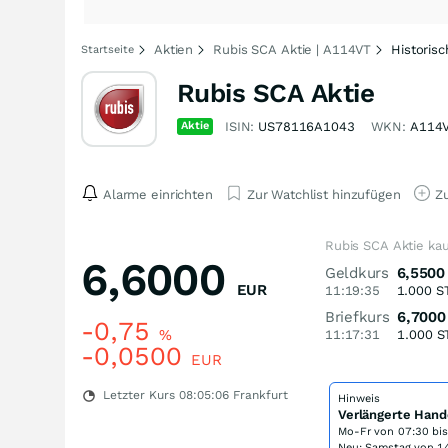
Aktien
Rubis SCA Aktie | A114VT
Historis
Startseite
Rubis SCA Aktie
Aktie
ISIN:
US78116A1043
WKN:
A114
Alarme einrichten
Zur Watchlist hinzufügen
Zu
Rubis SCA Aktie ka
6,6000
Geldkurs
6,5500
EUR
11:19:35
1.000
S
Briefkurs
6,7000
-0,75
%
11:17:31
1.000
S
-0,0500
EUR
Letzter Kurs
08:05:06
Frankfurt
Hinweis
Verlängerte Hand
Mo-Fr von
07:30 bi
Neu: Samstag von 14