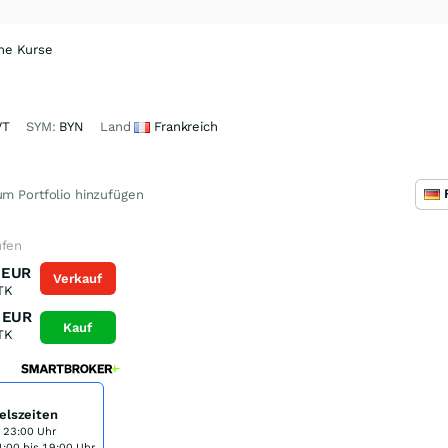
che Kurse
VT
SYM:
BYN
Land
Frankreich
m Portfolio hinzufügen
ufen
EUR
Verkauf
TK
EUR
Kauf
TK
elszeiten
s 23:00 Uhr
:00 bis 19:00 Uhr