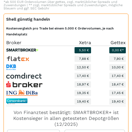
*ab 500 EUR Ordervolumen über gettex, zzgl. marktüblicher Spreads und
Zuwendungen | ** zzgl. marktüblicher Spreads und Zuwendungen, mögliche
Steuern und ggf. SEC Gebühr
Shell günstig handeln
Kostenvergleich pro Trade bei einem 5.000 € Ordervolumen, je nach
Handelsplatz
Broker
Xetra
Gettex
5,50 €
0,00 €*
7,88 €
7,90 €
12,50 €
10,00 €
17,40 €
17,40 €
18,97 €
18,47 €
19,35 €
17,45 €
19,40 €
19,40 €
Von Finanztest bestätigt: SMARTBROKER+ ist
Kostensieger in allen getesteten Depotgrößen
(12/2025)