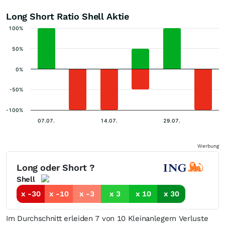
Long Short Ratio Shell Aktie
100%
50%
0%
-50%
-100%
07.07.
14.07.
29.07.
Werbung
Long oder Short ?
Shell
x -30
x -10
x -3
x 3
x 10
x 30
Im Durchschnitt erleiden 7 von 10 Kleinanlegern Verluste