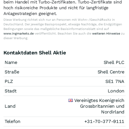
beim Handel mit Turbo-Zertifikaten. Turbo-Zertifikate sind
hoch risikoreiche Produkte und nicht für langfristige
Anlagestrategien geeignet.
Diese Werbung richtet sich nur an Personen mit Wohn-/Geschäftssitz in
Deutschland. Der jeweilige Basisprospekt, etwaige Nachträge, die Endgültigen
Bedingungen sowie das maßgebliche Basisinformationsblatt sind auf
www.ingmarkets.de
veröffentlicht. Beachten Sie auch die
weiteren Hinweise
zu
dieser Werbung.
Kontaktdaten Shell Aktie
Name
Shell PLC
Straße
Shell Centre
PLZ
SE1 7NA
Stadt
London
Vereinigtes Koenigreich
Land
Grossbritannien und
Nordirland
Telefon
+31-70-377-9111