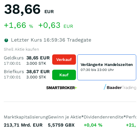
38,66
EUR
+1,66
+0,63
%
EUR
Letzter Kurs
16:59:36
Tradegate
Shell Aktie kaufen
Geldkurs
38,65
EUR
Verkauf
17:00:01
3.000
STK
Verlängerte Handelszeiten
07:30 bis 23:00 Uhr
Briefkurs
38,67
EUR
Kauf
17:00:01
3.000
STK
Marktkapitalisierung
Gewinn je Aktie
*
Dividendenrendite
*
Perfo
213,71 Mrd.
EUR
5,5759
GBX
+0,04
%
+21,