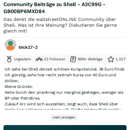
Community Beiträge zu Shell - A3C99G -
GB00BP6MXD84
Das denkt die wallstreetONLINE Community über
Shell. Was ist Ihre Meinung? Diskutieren Sie gerne
gleich mit!
trick17-2
Urgestein
23 Follower
999+ Beiträge
1.327 e
Ich sehe bei Shell derzeit schönes Kurspotenzial. 36 Euro finde
ich günstig, sehe hier recht zeitnah Kurse von 40 Euro und
drüber,
Meine Gründe:
Aktie durch den yirankrieg nur marginal gestiegen, weniger als
BP oder Petrobras.
Zukauf Arc wird sich auszahlen, zeigt auch, dass Shell über
gezile Acquisitionen wachsen will. Dürfte letztendlich positiv
vom Markt gesehen werden.
mehr anzeigen
Rückauf zu drosseln und Dividende ausserplanmäßig zu
erhöhen finde ich total klasse.