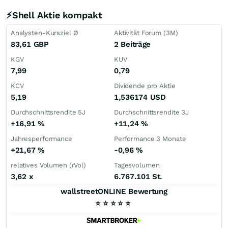
⚡Shell Aktie kompakt
Analysten-Kursziel Ø
Aktivität Forum (3M)
83,61
GBP
2 Beiträge
KGV
KUV
7,99
0,79
KCV
Dividende pro Aktie
5,19
1,536174
USD
Durchschnittsrendite 5J
Durchschnittsrendite 3J
+16,91
%
+11,24
%
Jahresperformance
Performance 3 Monate
+21,67
%
-0,96
%
relatives Volumen (rVol)
Tagesvolumen
3,62
x
6.767.101 St.
wallstreetONLINE Bewertung
⭐
⭐
⭐
⭐
⭐