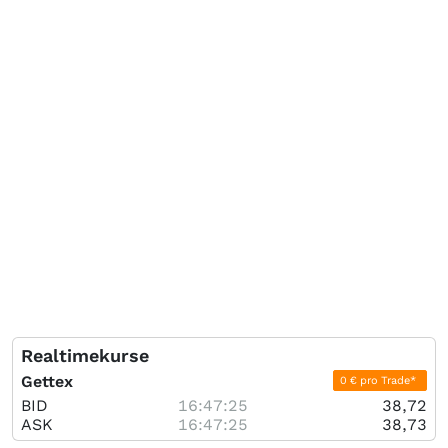
Realtimekurse
Gettex
0 € pro Trade*
BID
16:47:25
38,72
ASK
16:47:25
38,73