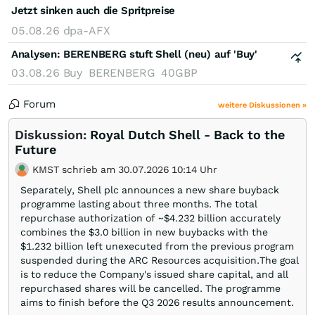
Jetzt sinken auch die Spritpreise
05.08.26
dpa-AFX
Analysen:
BERENBERG stuft Shell (neu) auf 'Buy'
03.08.26
Buy
BERENBERG
40GBP
Forum
weitere Diskussionen »
Diskussion:
Royal Dutch Shell - Back to the
Future
KMST schrieb am 30.07.2026 10:14 Uhr
Separately, Shell plc announces a new share buyback
programme lasting about three months. The total
repurchase authorization of ~$4.232 billion accurately
combines the $3.0 billion in new buybacks with the
$1.232 billion left unexecuted from the previous program
suspended during the ARC Resources acquisition.The goal
is to reduce the Company's issued share capital, and all
repurchased shares will be cancelled. The programme
aims to finish before the Q3 2026 results announcement.