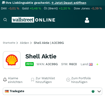
🎁 Ihre Lieblingsaktie geschenkt.
→ Jetzt Depot eröffnen
DAX
-0,01
%
Gold
+0,48
%
Öl (Brent)
+2,20
%
Dow Jones
-0,39
%
Aktien
Shell Aktie | A3C99G
Startseite
Shell Aktie
Aktie
WKN:
A3C99G
SYM:
R6C0
Land
Alarme
Zur Watchlist
Zum Portfolio
einrichten
hinzufügen
hinzufügen
Tradegate