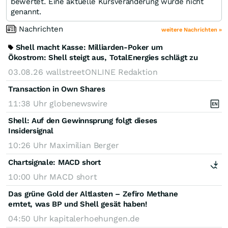
bewertet. Eine aktuelle Kursveränderung wurde nicht
genannt.
Nachrichten
weitere Nachrichten »
Shell macht Kasse: Milliarden-Poker um
Ökostrom: Shell steigt aus, TotalEnergies schlägt zu
03.08.26
wallstreetONLINE Redaktion
Transaction in Own Shares
11:38 Uhr
globenewswire
Shell: Auf den Gewinnsprung folgt dieses
Insidersignal
10:26 Uhr
Maximilian Berger
Chartsignale:
MACD short
10:00 Uhr
MACD short
Das grüne Gold der Altlasten – Zefiro Methane
erntet, was BP und Shell gesät haben!
04:50 Uhr
kapitalerhoehungen.de