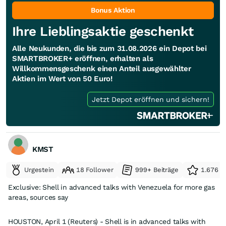
Auf dem um 10% höheren Niveau ist der Druck Aktien
Bonus Aktion
zurückzukaufen, geringer.
Die geringe Dividende bremst den Kursanstieg, da viele auf die
Ihre Lieblingsaktie geschenkt
Dividendenrendite schauen.
Beim Gaspreis erwarte ich stark steigende Preise, da wird
Alle Neukunden, die bis zum 31.08.2026 ein Depot bei
gerade Shell profitieren.
SMARTBROKER+ eröffnen, erhalten als
Die Kasse ist voll, Schulden moderat. Gezielte Zukäufe finde
Willkommensgeschenk einen Anteil ausgewählter
ich zielführend.
Aktien im Wert von 50 Euro!
trick17
Jetzt Depot eröffnen und sichern!
KMST
Urgestein
18 Follower
999+ Beiträge
1.676 e
Exclusive: Shell in advanced talks with Venezuela for more gas
areas, sources say
HOUSTON, April 1 (Reuters) - Shell is in advanced talks with