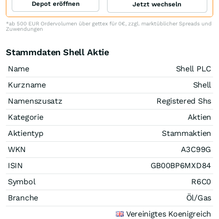
Depot eröffnen
Jetzt wechseln
*ab 500 EUR Ordervolumen über gettex für 0€, zzgl. marktüblicher Spreads und
Zuwendungen
Stammdaten Shell Aktie
Name
Shell PLC
Kurzname
Shell
Namenszusatz
Registered Shs
Kategorie
Aktien
Aktientyp
Stammaktien
WKN
A3C99G
ISIN
GB00BP6MXD84
Symbol
R6C0
Branche
Öl/Gas
Vereinigtes Koenigreich