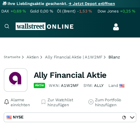
🎁 Ihre Lieblingsaktie geschenkt.
→ Jetzt Depot eröffnen
DAX
+0,69
%
Gold
0,00
%
Öl (Brent)
-1,53
%
Dow Jones
+0,25
%
Aktien
Ally Financial Aktie | A1W2MF
Bilanz
Startseite
Ally Financial Aktie
Aktie
WKN:
A1W2MF
SYM:
ALLY
Land
Alarme
Zur Watchlist
Zum Portfolio
einrichten
hinzufügen
hinzufügen
NYSE