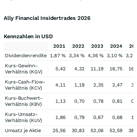
Ally Financial Insidertrades
2026
Kennzahlen in USD
2021
2022
2023
2024
20
Dividendenrendite
1,87 %
3,34 %
4,36 %
3,10 %
3,23
Kurs-Gewinn-
5,42
4,32
11,19
16,75
16,
Verhältnis (KGV)
Kurs-Cash-Flow-
4,11
1,19
2,35
2,47
3,
Verhältnis (KCV)
Kurs-Buchwert-
1,13
0,70
0,78
0,81
0,
Verhältnis (KBV)
Kurs-Umsatz-
1,86
0,79
0,67
0,68
1,
Verhältnis (KUV)
Umsatz je Aktie
25,56
30,83
52,06
52,59
38,