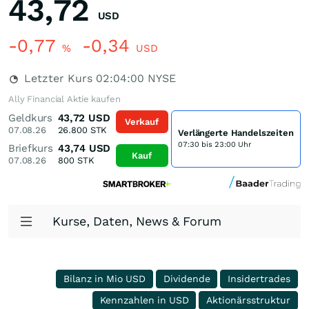
43,72
USD
-0,77
-0,34
%
USD
Letzter Kurs
02:04:00
NYSE
Ally Financial Aktie kaufen
Geldkurs
43,72
USD
Verkauf
07.08.26
26.800
STK
Verlängerte Handelszeiten
07:30 bis 23:00 Uhr
Briefkurs
43,74
USD
Kauf
07.08.26
800
STK
Kurse, Daten, News & Forum
Bilanz in Mio USD
Dividende
Insidertrades
Kennzahlen in USD
Aktionärsstruktur