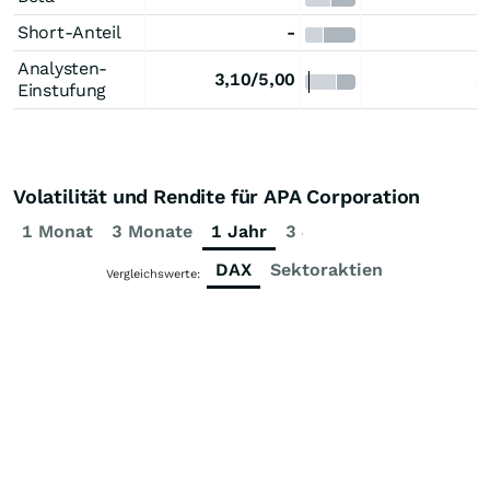
Short-Anteil
-
Analysten-
3,10/5,00
3
Einstufung
Volatilität und Rendite für APA Corporation
1 Monat
3 Monate
1 Jahr
3 Jahre
5 Jahre
DAX
Sektoraktien
Vergleichswerte: