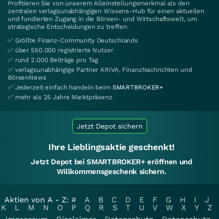
Profitieren Sie von unserem Alleinstellungsmerkmal als den
zentralen verlagsunabhängigen Wissens-Hub für einen aktuellen
und fundierten Zugang in die Börsen- und Wirtschaftswelt, um
strategische Entscheidungen zu treffen.
✅ Größte Finanz-Community Deutschlands
✅ über 550.000 registrierte Nutzer
✅ rund 2.000 Beiträge pro Tag
✅ verlagsunabhängige Partner ARIVA, FinanzNachrichten und
BörsenNews
✅ Jederzeit einfach handeln beim
SMARTBROKER+
✅ mehr als 25 Jahre Marktpräsenz
Jetzt Depot sichern
Ihre Lieblingsaktie geschenkt!
Jetzt Depot bei SMARTBROKER+ eröffnen und
Willkommensgeschenk sichern.
Aktien von A - Z:
#
A
B
C
D
E
F
G
H
I
J
K
L
M
N
O
P
Q
R
S
T
U
V
W
X
Y
Z