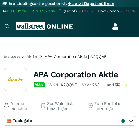
🎁 Ihre Lieblingsaktie geschenkt.
→ Jetzt Depot eröffnen
DAX
+0,02
%
Gold
+1,23
%
Öl (Brent)
-0,07
%
Dow Jones
-0,13
%
Aktien
APA Corporation Aktie | A2QQVE
Startseite
APA Corporation Aktie
Aktie
WKN:
A2QQVE
SYM:
2S3
Land
Alarme
Zur Watchlist
Zum Portfolio
einrichten
hinzufügen
hinzufügen
Tradegate