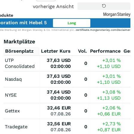
vorherige Ansicht
odukte
oration mit Hebel 5
Long
die Werbung ist Morgan Stanley & Co. International plc.
zertifikate.morganstanley.com
Disclaimer
Marktplätze
Börsenplatz
Letzter Kurs
Vol.
Performance
Ges
UTP
37,63
USD
+3,01
%
0
Consolidated
02:00:00
+1,10
USD
37,63
USD
+3,01
%
Nasdaq
0
02:00:00
+1,10
USD
37,64
USD
+3,08
%
NYSE
0
02:00:00
+1,13
USD
32,46
EUR
+2,06
%
Gettex
0
07.08.26
+0,66
EUR
32,56
EUR
+2,73
%
Tradegate
0
07.08.26
+0,87
EUR