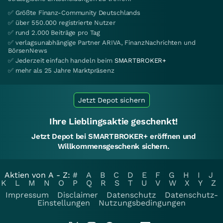
✅ Größte Finanz-Community Deutschlands
✅ über 550.000 registrierte Nutzer
✅ rund 2.000 Beiträge pro Tag
✅ verlagsunabhängige Partner ARIVA, FinanzNachrichten und
BörsenNews
✅ Jederzeit einfach handeln beim
SMARTBROKER+
✅ mehr als 25 Jahre Marktpräsenz
Jetzt Depot sichern
Ihre Lieblingsaktie geschenkt!
Jetzt Depot bei SMARTBROKER+ eröffnen und
Willkommensgeschenk sichern.
Aktien von A - Z:
#
A
B
C
D
E
F
G
H
I
J
K
L
M
N
O
P
Q
R
S
T
U
V
W
X
Y
Z
Impressum
Disclaimer
Datenschutz
Datenschutz-
Einstellungen
Nutzungsbedingungen