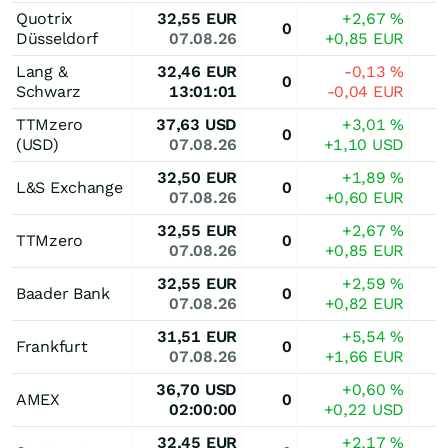
Quotrix
32,55
EUR
+2,67
%
0
Düsseldorf
07.08.26
+0,85
EUR
Lang &
32,46
EUR
-0,13
%
0
Schwarz
13:01:01
-0,04
EUR
TTMzero
37,63
USD
+3,01
%
0
(USD)
07.08.26
+1,10
USD
32,50
EUR
+1,89
%
L&S Exchange
0
07.08.26
+0,60
EUR
32,55
EUR
+2,67
%
TTMzero
0
07.08.26
+0,85
EUR
32,55
EUR
+2,59
%
Baader Bank
0
07.08.26
+0,82
EUR
31,51
EUR
+5,54
%
Frankfurt
0
07.08.26
+1,66
EUR
36,70
USD
+0,60
%
AMEX
0
02:00:00
+0,22
USD
32,45
EUR
+2,17
%