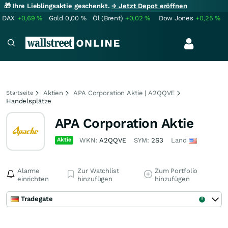
🎁 Ihre Lieblingsaktie geschenkt.
→ Jetzt Depot eröffnen
DAX
+0,69
%
Gold
0,00
%
Öl (Brent)
+0,02
%
Dow Jones
+0,25
%
Aktien
APA Corporation Aktie | A2QQVE
Startseite
Handelsplätze
APA Corporation Aktie
Aktie
WKN:
A2QQVE
SYM:
2S3
Land
Alarme
Zur Watchlist
Zum Portfolio
einrichten
hinzufügen
hinzufügen
Tradegate