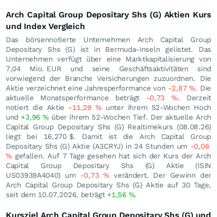
Arch Capital Group Depositary Shs (G) Aktien Kurs
und Index Vergleich
Das börsennotierte Unternehmen Arch Capital Group
Depositary Shs (G) ist in Bermuda-Inseln gelistet. Das
Unternehmen verfügt über eine Marktkapitalisierung von
7,04 Mio.
EUR
und seine Geschäftsaktivitäten sind
vorwiegend der Branche Versicherungen zuzuordnen. Die
Aktie verzeichnet eine Jahresperformance von
-2,87
%
. Die
aktuelle Monatsperformance beträgt
-0,73
%
. Derzeit
notiert die Aktie
-11,29
%
unter ihrem 52-Wochen Hoch
und
+3,96
%
über ihrem 52-Wochen Tief. Der aktuelle Arch
Capital Group Depositary Shs (G) Realtimekurs (
08.08.26
)
liegt bei 16,270
$
. Damit ist die Arch Capital Group
Depositary Shs (G) Aktie (A3CRYJ) in 24 Stunden um
-0,06
%
gefallen. Auf 7 Tage gesehen hat sich der Kurs der Arch
Capital Group Depositary Shs (G) Aktie (ISIN
US03939A4040) um
-0,73
%
verändert. Der Gewinn der
Arch Capital Group Depositary Shs (G) Aktie auf 30 Tage,
seit dem 10.07.2026, beträgt
+1,56
%
.
Kursziel Arch Capital Group Depositary Shs (G) und