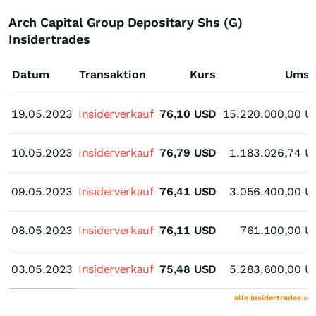
Arch Capital Group Depositary Shs (G)
Insidertrades
Datum
Transaktion
Kurs
Umsa
19.05.2023
19.05.2023
Insiderverkauf
76,10
USD
15.220.000,00
U
10.05.2023
10.05.2023
Insiderverkauf
76,79
USD
1.183.026,74
U
09.05.2023
09.05.2023
Insiderverkauf
76,41
USD
3.056.400,00
U
08.05.2023
08.05.2023
Insiderverkauf
76,11
USD
761.100,00
U
03.05.2023
03.05.2023
Insiderverkauf
75,48
USD
5.283.600,00
U
alle Insidertrades »