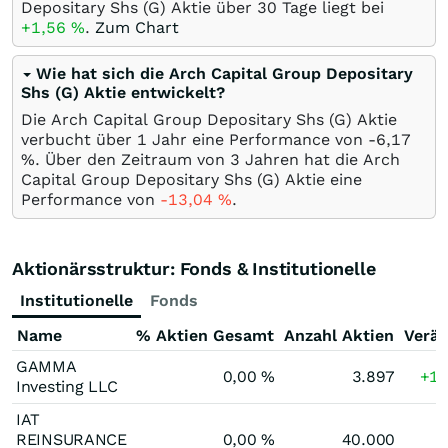
Depositary Shs (G) Aktie über 30 Tage liegt bei
+1,56
%
.
Zum Chart
Wie hat sich die Arch Capital Group Depositary
Shs (G) Aktie entwickelt?
Die Arch Capital Group Depositary Shs (G) Aktie
verbucht über 1 Jahr eine Performance von -6,17
%
. Über den Zeitraum von 3 Jahren hat die Arch
Capital Group Depositary Shs (G) Aktie eine
Performance von
-13,04
%
.
Aktionärsstruktur: Fonds & Institutionelle
Institutionelle
Fonds
Name
% Aktien Gesamt
Anzahl Aktien
Verä
GAMMA
0,00
%
3.897
+12
Investing LLC
IAT
REINSURANCE
0,00
%
40.000