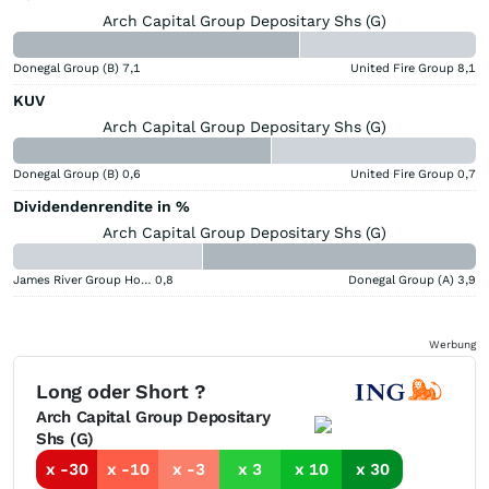
Arch Capital Group Depositary Shs (G)
Donegal Group (B)
7,1
United Fire Group
8,1
KUV
Arch Capital Group Depositary Shs (G)
Donegal Group (B)
0,6
United Fire Group
0,7
Dividendenrendite in %
Arch Capital Group Depositary Shs (G)
James River Group Holdings
0,8
Donegal Group (A)
3,9
Werbung
Long oder Short ?
Arch Capital Group Depositary
Shs (G)
x -30
x -10
x -3
x 3
x 10
x 30