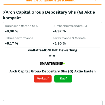
Ihre Lieblingsaktie geschenkt!
⚡Arch Capital Group Depositary Shs (G) Aktie
kompakt
Durchschnittsrendite 5J
Durchschnittsrendite 3J
-8,96
%
-4,92
%
Jahresperformance
Performance 3 Monate
-6,17
%
-5,30
%
wallstreetONLINE Bewertung
⭐
⭐
Arch Capital Group Depositary Shs (G)
Aktie kaufen
Verkauf
Kauf