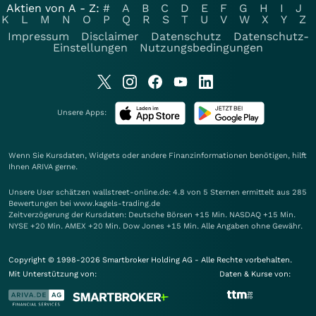
Aktien von A - Z:
#
A
B
C
D
E
F
G
H
I
J
K
L
M
N
O
P
Q
R
S
T
U
V
W
X
Y
Z
Impressum
Disclaimer
Datenschutz
Datenschutz-
Einstellungen
Nutzungsbedingungen
Unsere Apps:
Wenn Sie Kursdaten, Widgets oder andere Finanzinformationen benötigen, hilft
Ihnen
ARIVA
gerne.
Unsere User schätzen wallstreet-online.de: 4.8 von 5 Sternen ermittelt aus 285
Bewertungen bei www.kagels-trading.de
Zeitverzögerung der Kursdaten: Deutsche Börsen +15 Min. NASDAQ +15 Min.
NYSE +20 Min. AMEX +20 Min. Dow Jones +15 Min. Alle Angaben ohne Gewähr.
Copyright © 1998-2026 Smartbroker Holding AG - Alle Rechte vorbehalten.
Mit Unterstützung von:
Daten & Kurse von: