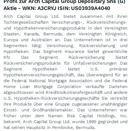
Profil zur Arch Capital Group Depositary Shs (G)
Aktie - WKN: A3CRYJ ISIN: US03939A4040
Arch Capital Group Ltd. bietet zusammen mit ihren
Tochtergesellschaften Versicherungs-, Rückversicherungs-
und Hypothekenversicherungsprodukte in den Vereinigten
Staaten, Kanada, Bermuda, dem Vereinigten Königreich,
Europa und Australien an. Das Unternehmen ist in drei
Segmenten tätig: Versicherung, Rückversicherung und
Hypotheken. Das Segment Insurance bietet gewerbliche
Kfz Das Segment Rückversicherung bietet
Rückversicherungsprodukte für Unfallversicherungen Das
Segment Hypotheken bietet U.S. primäres
Hypothekenversicherungsgeschäft, das überwiegend für an
die Federal National Mortgage Association und die Federal
Home Loan Mortgage Corporation verkaufte Darlehen
abgeschlossen wird Kreditrisikotransfergeschäft und andere
U.S. Hypotheken-Rückversicherungsgeschäfte Sie vertreibt
ihre Produkte über eine Gruppe zugelassener unabhängiger
Einzel- und Großhandelsmakler. Das Unternehmen war
früher unter dem Namen Risk Capital Holdings, Inc.
bekannt. Arch Capital Group Ltd. wurde 1995 gegründet und
hat seinen Hauptsitz in Pembroke, Bermuda.