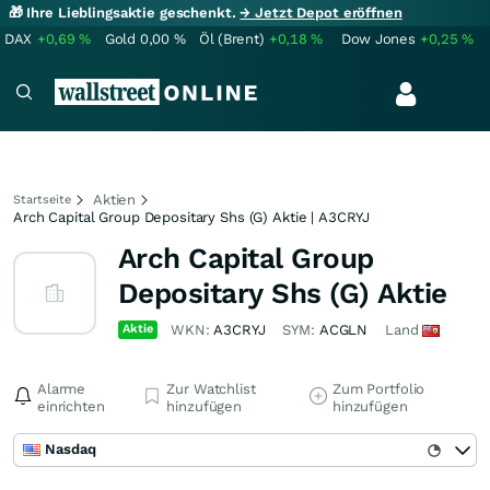
🎁 Ihre Lieblingsaktie geschenkt.
→ Jetzt Depot eröffnen
DAX
+0,69
%
Gold
0,00
%
Öl (Brent)
+0,18
%
Dow Jones
+0,25
%
Aktien
Startseite
Arch Capital Group Depositary Shs (G) Aktie | A3CRYJ
Arch Capital Group
Depositary Shs (G) Aktie
Aktie
WKN:
A3CRYJ
SYM:
ACGLN
Land
Alarme
Zur Watchlist
Zum Portfolio
einrichten
hinzufügen
hinzufügen
Nasdaq