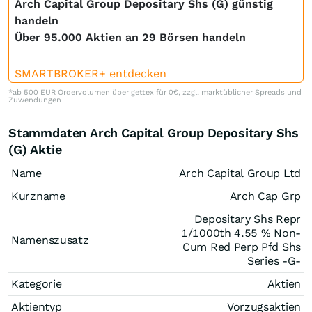
Arch Capital Group Depositary Shs (G) günstig
handeln
Über 95.000 Aktien an 29 Börsen handeln
SMARTBROKER+ entdecken
*ab 500 EUR Ordervolumen über gettex für 0€, zzgl. marktüblicher Spreads und
Zuwendungen
Stammdaten Arch Capital Group Depositary Shs
(G) Aktie
Name
Arch Capital Group Ltd
Kurzname
Arch Cap Grp
Depositary Shs Repr
1/1000th 4.55 % Non-
Namenszusatz
Cum Red Perp Pfd Shs
Series -G-
Kategorie
Aktien
Aktientyp
Vorzugsaktien