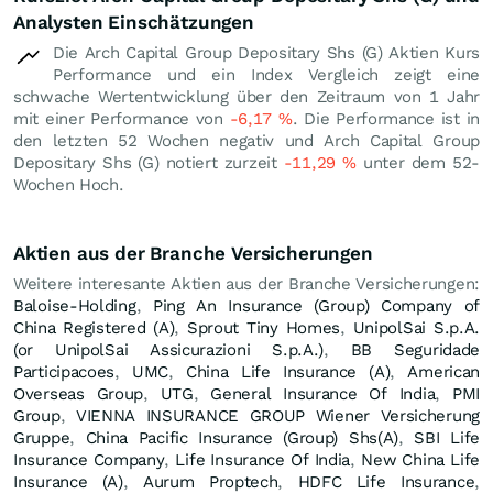
Analysten Einschätzungen
Die Arch Capital Group Depositary Shs (G) Aktien Kurs
Performance und ein Index Vergleich zeigt eine
schwache Wertentwicklung über den Zeitraum von 1 Jahr
mit einer Performance von
-6,17
%
. Die Performance ist in
den letzten 52 Wochen negativ und Arch Capital Group
Depositary Shs (G) notiert zurzeit
-11,29
%
unter dem 52-
Wochen Hoch.
Aktien aus der Branche Versicherungen
Weitere interesante Aktien aus der Branche Versicherungen:
Baloise-Holding
,
Ping An Insurance (Group) Company of
China Registered (A)
,
Sprout Tiny Homes
,
UnipolSai S.p.A.
(or UnipolSai Assicurazioni S.p.A.)
,
BB Seguridade
Participacoes
,
UMC
,
China Life Insurance (A)
,
American
Overseas Group
,
UTG
,
General Insurance Of India
,
PMI
Group
,
VIENNA INSURANCE GROUP Wiener Versicherung
Gruppe
,
China Pacific Insurance (Group) Shs(A)
,
SBI Life
Insurance Company
,
Life Insurance Of India
,
New China Life
Insurance (A)
,
Aurum Proptech
,
HDFC Life Insurance
,