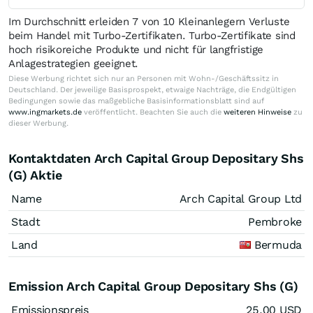
Im Durchschnitt erleiden 7 von 10 Kleinanlegern Verluste
beim Handel mit Turbo-Zertifikaten. Turbo-Zertifikate sind
hoch risikoreiche Produkte und nicht für langfristige
Anlagestrategien geeignet.
Diese Werbung richtet sich nur an Personen mit Wohn-/Geschäftssitz in
Deutschland. Der jeweilige Basisprospekt, etwaige Nachträge, die Endgültigen
Bedingungen sowie das maßgebliche Basisinformationsblatt sind auf
www.ingmarkets.de
veröffentlicht. Beachten Sie auch die
weiteren Hinweise
zu
dieser Werbung.
Kontaktdaten Arch Capital Group Depositary Shs
(G) Aktie
Name
Arch Capital Group Ltd
Stadt
Pembroke
Land
Bermuda
Emission Arch Capital Group Depositary Shs (G)
Emissionspreis
25,00
USD