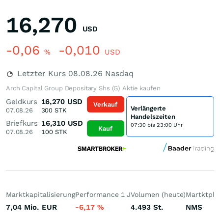
16,270
USD
-0,06
-0,010
%
USD
Letzter Kurs
08.08.26
Nasdaq
Arch Capital Group Depositary Shs (G) Aktie kaufen
Geldkurs
16,270
USD
Verkauf
Verlängerte
07.08.26
300
STK
Handelszeiten
Briefkurs
16,310
USD
07:30 bis 23:00 Uhr
Kauf
07.08.26
100
STK
Marktkapitalisierung
Performance 1 J
Volumen (heute)
Martktpla
7,04 Mio.
EUR
-6,17
%
4.493
St.
NMS