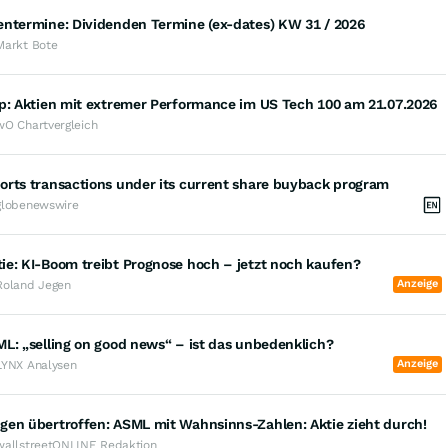
entermine: Dividenden Termine (ex-dates) KW 31 / 2026
Markt Bote
op: Aktien mit extremer Performance im US Tech 100 am 21.07.2026
wO Chartvergleich
orts transactions under its current share buyback program
globenewswire
ie: KI-Boom treibt Prognose hoch – jetzt noch kaufen?
Anzeige
Roland Jegen
L: „selling on good news“ – ist das unbedenklich?
Anzeige
LYNX Analysen
gen übertroffen: ASML mit Wahnsinns-Zahlen: Aktie zieht durch!
wallstreetONLINE Redaktion