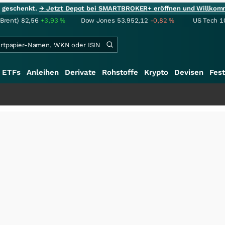
ie geschenkt.
→ Jetzt Depot bei SMARTBROKER+ eröffnen und Willkom
(Brent)
82,56
+3,93
%
Dow Jones
53.952,12
-0,82
%
US Tech 1
ETFs
Anleihen
Derivate
Rohstoffe
Krypto
Devisen
Fest
+