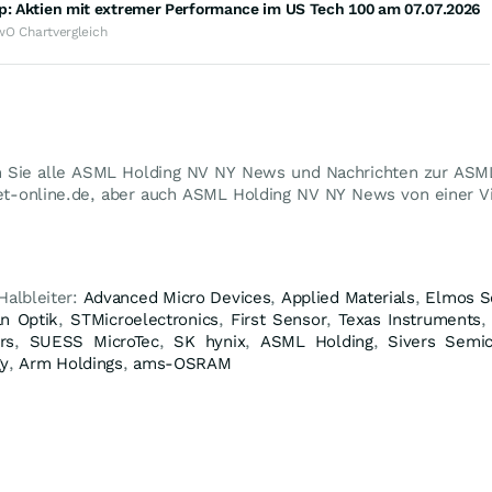
op: Aktien mit extremer Performance im US Tech 100 am 07.07.2026
wO Chartvergleich
n Sie alle ASML Holding NV NY News und Nachrichten zur ASML
et-online.de, aber auch ASML Holding NV NY News von einer Vi
Halbleiter:
Advanced Micro Devices
,
Applied Materials
,
Elmos S
an Optik
,
STMicroelectronics
,
First Sensor
,
Texas Instruments
rs
,
SUESS MicroTec
,
SK hynix
,
ASML Holding
,
Sivers Semi
gy
,
Arm Holdings
,
ams-OSRAM