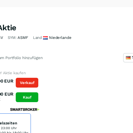
Aktie
5V
SYM:
ASMF
Land
Niederlande
m Portfolio hinzufügen
 Aktie kaufen
00
EUR
Verkauf
K
00
EUR
Kauf
K
elszeiten
s 23:00 Uhr
:00 bis 19:00 Uhr