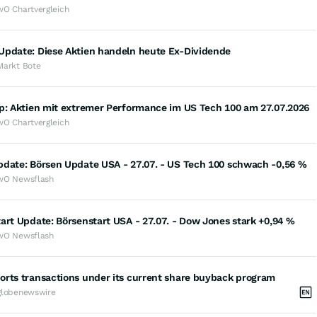
wO Chartvergleich
Update: Diese Aktien handeln heute Ex-Dividende
Markt Bote
op: Aktien mit extremer Performance im US Tech 100 am 27.07.2026
wO Chartvergleich
pdate: Börsen Update USA - 27.07. - US Tech 100 schwach -0,56 %
wO Newsflash
art Update: Börsenstart USA - 27.07. - Dow Jones stark +0,94 %
wO Newsflash
orts transactions under its current share buyback program
globenewswire