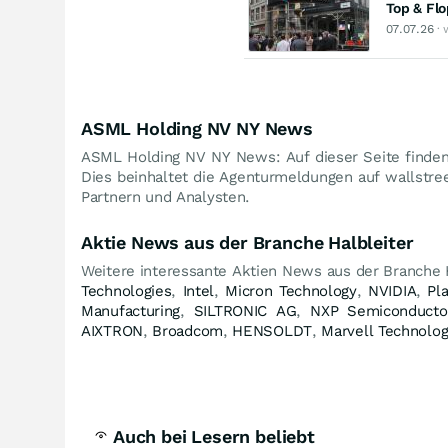
Top & Fl
07.07.26
· 
ASML Holding NV NY News
ASML Holding NV NY News: Auf dieser Seite finde
Dies beinhaltet die Agenturmeldungen auf wallstre
Partnern und Analysten.
Aktie News aus der Branche Halbleiter
Weitere interessante Aktien News aus der Branche 
Technologies
,
Intel
,
Micron Technology
,
NVIDIA
,
Pl
Manufacturing
,
SILTRONIC AG
,
NXP Semiconducto
AIXTRON
,
Broadcom
,
HENSOLDT
,
Marvell Technolo
Auch bei Lesern beliebt