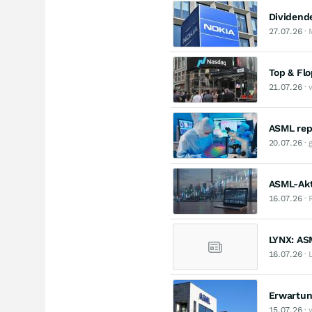
Dividend
27.07.26
· 
Top & Fl
21.07.26
· 
ASML rep
20.07.26
· 
ASML-Akt
16.07.26
· 
LYNX: ASM
16.07.26
· 
Erwartun
15.07.26
· 