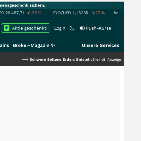
mensgeschenk sichern.
00
29.457,71
-0,25
%
EUR/USD
1,15235
-0,27
%
Aktie geschenkt!
Login
Push-Kurse
zins
Broker-Magazin ✨
Unsere Services
++
Schwere Seltene Erden: Entsteht hier die nächste Milliardenstory?
Anzeige
+++