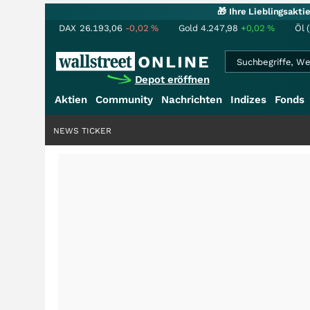
🎁 Ihre Lieblingsakt
DAX
26.193,06
-0,02
%
Gold
4.247,98
+0,02
%
Öl 
Depot eröffnen
Aktien
Community
Nachrichten
Indizes
Fonds
NEWS TICKER