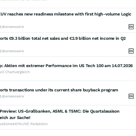
UV reaches new readiness milestone with first high-volume Logic
globenewswire
rts €9.3 billion total net sales and €2.9 billion net income in Q2
globenewswire
op: Aktien mit extremer Performance im US Tech 100 am 14.07.2026
wO Chartvergleich
orts transactions under its current share buyback program
globenewswire
 Preview: US-Großbanken, ASML & TSMC: Die Quartalssaison
eich zur Sache!
wallstreetONLINE Redaktion