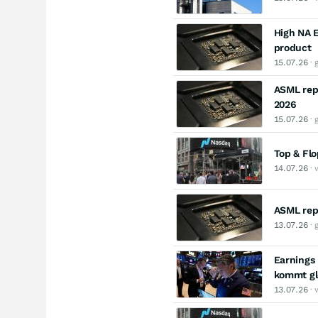
High NA E
product
15.07.26
· 
ASML repo
2026
15.07.26
· 
Top & Fl
14.07.26
· 
ASML rep
13.07.26
· 
Earnings
kommt gl
13.07.26
· 