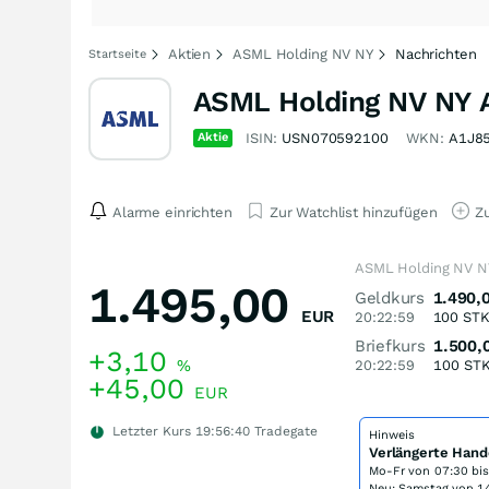
Aktien
ASML Holding NV NY
Nachrichten
Startseite
ASML Holding NV NY 
Aktie
ISIN:
USN070592100
WKN:
A1J8
Alarme einrichten
Zur Watchlist hinzufügen
Zu
ASML Holding NV NY
1.495,00
Geldkurs
1.490,
EUR
20:22:59
100
ST
Briefkurs
1.500,
+3,10
%
20:22:59
100
ST
+45,00
EUR
Letzter Kurs
19:56:40
Tradegate
Hinweis
Verlängerte Hand
Mo-Fr von
07:30 bi
Neu: Samstag von 14