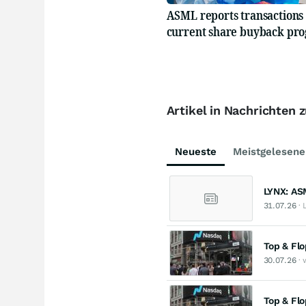
ASML reports transactions 
current share buyback pr
Artikel in Nachrichten
Neueste
Meistgelesene
LYNX: AS
31.07.26
· 
Top & Fl
30.07.26
· 
Top & Fl