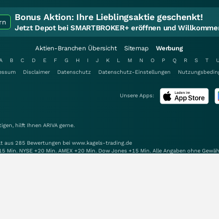
Bonus Aktion:
Ihre Lieblingsaktie geschenkt!
rn
Jetzt Depot bei SMARTBROKER+ eröffnen und Willkommen
Aktien-Branchen Übersicht
Sitemap
Werbung
A
B
C
D
E
F
G
H
I
J
K
L
M
N
O
P
Q
R
S
T
essum
Disclaimer
Datenschutz
Datenschutz-Einstellungen
Nutzungsbedin
Unsere Apps:
gen, hilft Ihnen
ARIVA
gerne.
elt aus 285 Bewertungen bei www.kagels-trading.de
15 Min. NYSE +20 Min. AMEX +20 Min. Dow Jones +15 Min. Alle Angaben ohne Gewäh
alten.
Mit Unterstützung von: