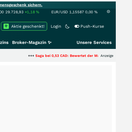
mensgeschenk sichern.
00
29.728,93
+1,18
%
EUR/USD
1,15587
0,00
%
Aktie geschenkt!
Login
Push-Kurse
zins
Broker-Magazin ✨
Unsere Services
+++
Saga bei 0,53 CAD: Bewertet der Markt noch immer nur die Hälft
Anzeige