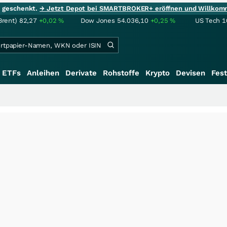
ie geschenkt.
→ Jetzt Depot bei SMARTBROKER+ eröffnen und Willkom
Brent)
82,27
+0,02
%
Dow Jones
54.036,10
+0,25
%
US Tech 1
ETFs
Anleihen
Derivate
Rohstoffe
Krypto
Devisen
Fest