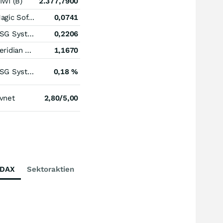
IWI (B)
2.377,7900
Magic Software Enterprises
0,0741
CSG Systems International
0,2206
Ceridian HCM Holding
1,1670
CSG Systems International
0,18 %
vnet
2,80/5,00
DAX
Sektoraktien