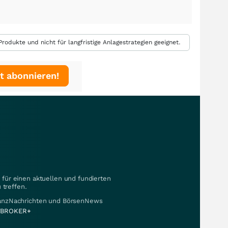
rodukte und nicht für langfristige Anlagestrategien geeignet.
t abonnieren!
für einen aktuellen und fundierten
 treffen.
nanzNachrichten und BörsenNews
BROKER+