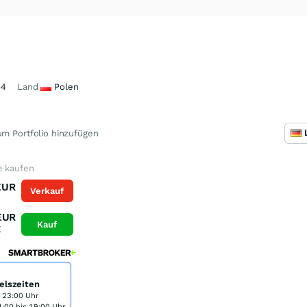
44
Land
Polen
m Portfolio hinzufügen
e kaufen
EUR
Verkauf
K
EUR
Kauf
K
elszeiten
s 23:00 Uhr
:00 bis 19:00 Uhr