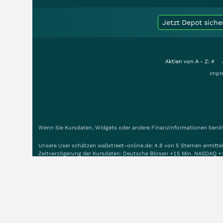
Jetzt Depot siche
Aktien von A - Z:
#
Impr
Wenn Sie Kursdaten, Widgets oder andere Finanzinformationen benöti
Unsere User schätzen wallstreet-online.de: 4.8 von 5 Sternen ermitt
Zeitverzögerung der Kursdaten: Deutsche Börsen +15 Min. NASDAQ +
Copyright © 1998-2026 Smartbroker Holding AG - Alle Rechte vorbeh