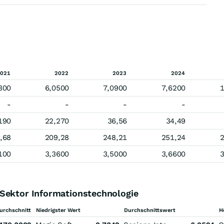
021
2022
2023
2024
300
6,0500
7,0900
7,6200
1
-
-
-
-
190
22,270
36,56
34,49
,68
209,28
248,21
251,24
2
100
3,3600
3,5000
3,6600
3
 Sektor Informationstechnologie
urchschnitt
Niedrigster Wert
Durchschnittswert
H