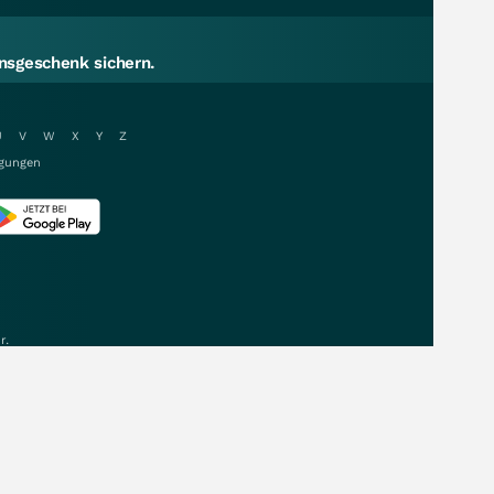
sgeschenk sichern.
U
V
W
X
Y
Z
gungen
r.
Daten & Kurse von: