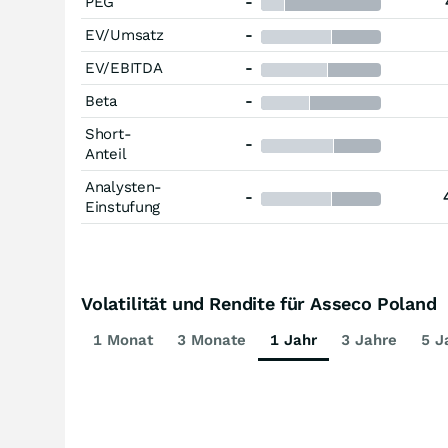
PEG
-
EV/Umsatz
-
EV/EBITDA
-
Beta
-
Short-
-
Anteil
Analysten-
-
Einstufung
Volatilität und Rendite für Asseco Poland
1 Monat
3 Monate
1 Jahr
3 Jahre
5 J