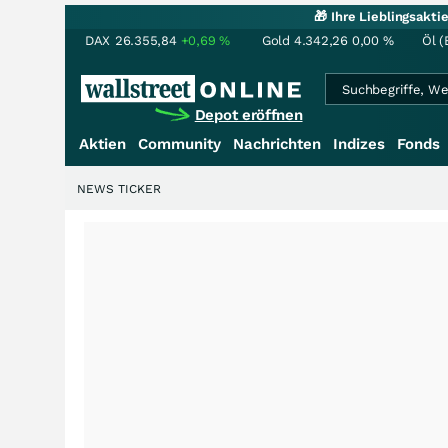
🎁 Ihre Lieblingsakt
DAX
26.355,84
+0,69
%
Gold
4.342,26
0,00
%
Öl (
Depot eröffnen
Aktien
Community
Nachrichten
Indizes
Fonds
NEWS TICKER