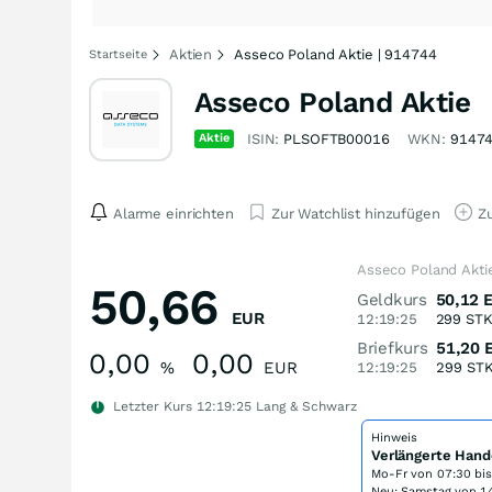
Aktien
Asseco Poland Aktie | 914744
Startseite
Asseco Poland Aktie
Aktie
ISIN:
PLSOFTB00016
WKN:
9147
Alarme einrichten
Zur Watchlist hinzufügen
Zu
Asseco Poland Akti
50,66
Geldkurs
50,12
EUR
12:19:25
299
ST
Briefkurs
51,20
0,00
0,00
%
EUR
12:19:25
299
ST
Letzter Kurs
12:19:25
Lang & Schwarz
Hinweis
Verlängerte Hand
Mo-Fr von
07:30 bi
Neu: Samstag von 14