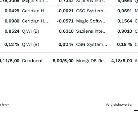
478,3009
Magic Software Enterprises
0,7342
Sapiens International
6,0594
Q
0,0429
Ceridian HCM Holding
-0,0021
CSG Systems International
0,0691
0,0980
Ceridian HCM Holding
-0,0571
Magic Software Enterprises
0,1564
0,8524
QIWI (B)
0,6310
Sapiens International
0,9010
0,12 %
QIWI (B)
0,02 %
CSG Systems International
0,18 %
4,11/5,00
Conduent
5,00/5,00
MongoDB Registered (A)
4,18/5,00
A
ahre
Vergleichswerte: