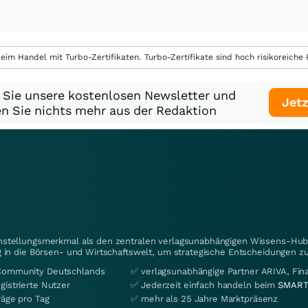
eim Handel mit Turbo-Zertifikaten. Turbo-Zertifikate sind hoch risikoreiche P
 Sie unsere kostenlosen Newsletter und
Jetz
n Sie nichts mehr aus der Redaktion
instellungsmerkmal als den zentralen verlagsunabhängigen Wissens-Hub 
 in die Börsen- und Wirtschaftswelt, um strategische Entscheidungen zu
Community Deutschlands
✅ verlagsunabhängige Partner ARIVA, Fi
gistrierte Nutzer
✅ Jederzeit einfach handeln beim
SMART
räge pro Tag
✅ mehr als 25 Jahre Marktpräsenz