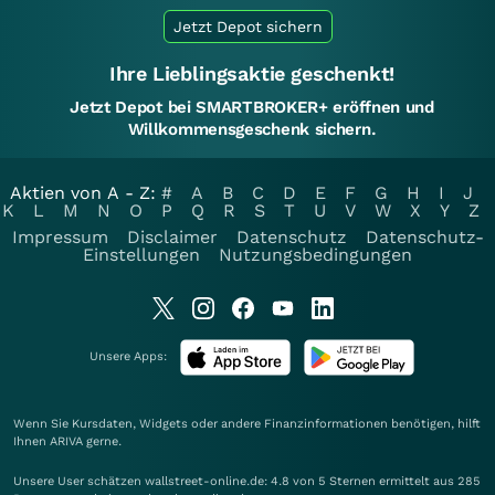
Jetzt Depot sichern
Ihre Lieblingsaktie geschenkt!
Jetzt Depot bei SMARTBROKER+ eröffnen und
Willkommensgeschenk sichern.
Aktien von A - Z:
#
A
B
C
D
E
F
G
H
I
J
K
L
M
N
O
P
Q
R
S
T
U
V
W
X
Y
Z
Impressum
Disclaimer
Datenschutz
Datenschutz-
Einstellungen
Nutzungsbedingungen
Unsere Apps:
Wenn Sie Kursdaten, Widgets oder andere Finanzinformationen benötigen, hilft
Ihnen
ARIVA
gerne.
Unsere User schätzen wallstreet-online.de: 4.8 von 5 Sternen ermittelt aus 285