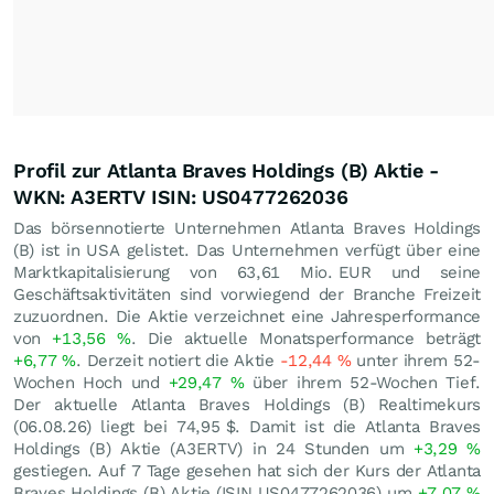
Profil zur Atlanta Braves Holdings (B) Aktie -
WKN: A3ERTV ISIN: US0477262036
Das börsennotierte Unternehmen Atlanta Braves Holdings
(B) ist in USA gelistet. Das Unternehmen verfügt über eine
Marktkapitalisierung von 63,61 Mio.
EUR
und seine
Geschäftsaktivitäten sind vorwiegend der Branche Freizeit
zuzuordnen. Die Aktie verzeichnet eine Jahresperformance
von
+13,56
%
. Die aktuelle Monatsperformance beträgt
+6,77
%
. Derzeit notiert die Aktie
-12,44
%
unter ihrem 52-
Wochen Hoch und
+29,47
%
über ihrem 52-Wochen Tief.
Der aktuelle Atlanta Braves Holdings (B) Realtimekurs
(
06.08.26
) liegt bei 74,95
$
. Damit ist die Atlanta Braves
Holdings (B) Aktie (A3ERTV) in 24 Stunden um
+3,29
%
gestiegen. Auf 7 Tage gesehen hat sich der Kurs der Atlanta
Braves Holdings (B) Aktie (ISIN US0477262036) um
+7,07
%