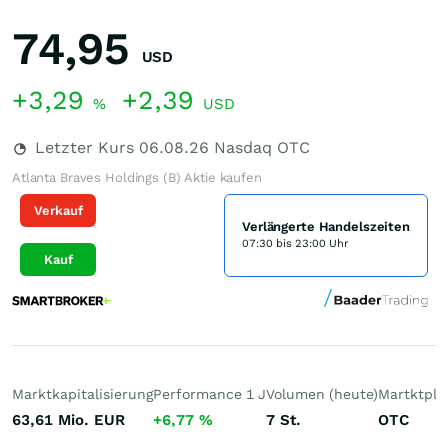
74,95
USD
+3,29
+2,39
%
USD
Letzter Kurs
06.08.26
Nasdaq OTC
Atlanta Braves Holdings (B) Aktie kaufen
Verkauf
Verlängerte Handelszeiten
07:30 bis 23:00 Uhr
Kauf
Marktkapitalisierung
Performance 1 J
Volumen (heute)
Martktpla
63,61 Mio.
EUR
+6,77
%
7
St.
OTC