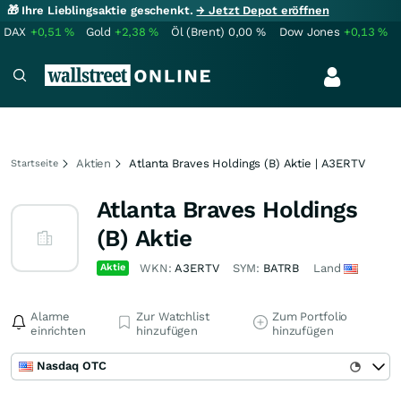
🎁 Ihre Lieblingsaktie geschenkt.
→ Jetzt Depot eröffnen
DAX
+0,51
%
Gold
+2,38
%
Öl (Brent)
0,00
%
Dow Jones
+0,13
%
Aktien
Atlanta Braves Holdings (B) Aktie | A3ERTV
Startseite
Atlanta Braves Holdings
(B) Aktie
Aktie
WKN:
A3ERTV
SYM:
BATRB
Land
Alarme
Zur Watchlist
Zum Portfolio
einrichten
hinzufügen
hinzufügen
Nasdaq OTC