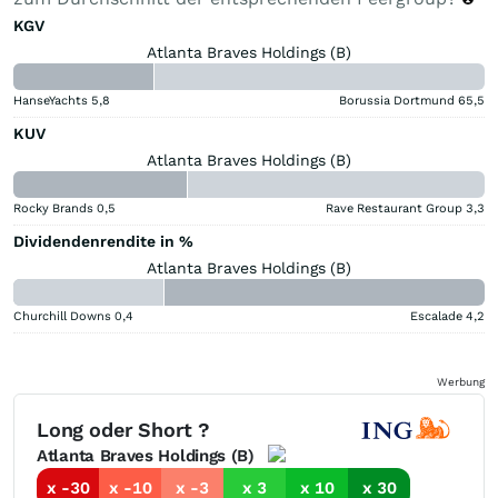
KGV
Atlanta Braves Holdings (B)
HanseYachts
5,8
Borussia Dortmund
65,5
KUV
Atlanta Braves Holdings (B)
Rocky Brands
0,5
Rave Restaurant Group
3,3
Dividendenrendite in %
Atlanta Braves Holdings (B)
Churchill Downs
0,4
Escalade
4,2
Werbung
Long oder Short ?
Atlanta Braves Holdings (B)
x -30
x -10
x -3
x 3
x 10
x 30