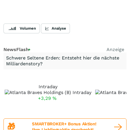
Volumen
Analyse
NewsFlash
Anzeige
Schwere Seltene Erden: Entsteht hier die nächste
Milliardenstory?
Intraday
+3,29
%
+
SMARTBROKER+ Bonus Aktion!
🎁
Ihre Lieblingsaktie geschenkt!