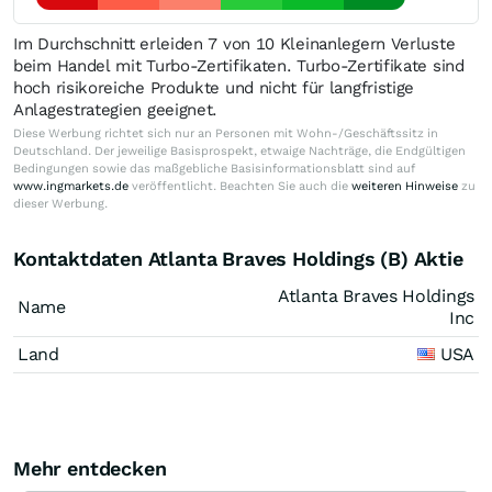
Im Durchschnitt erleiden 7 von 10 Kleinanlegern Verluste
beim Handel mit Turbo-Zertifikaten. Turbo-Zertifikate sind
hoch risikoreiche Produkte und nicht für langfristige
Anlagestrategien geeignet.
Diese Werbung richtet sich nur an Personen mit Wohn-/Geschäftssitz in
Deutschland. Der jeweilige Basisprospekt, etwaige Nachträge, die Endgültigen
Bedingungen sowie das maßgebliche Basisinformationsblatt sind auf
www.ingmarkets.de
veröffentlicht. Beachten Sie auch die
weiteren Hinweise
zu
dieser Werbung.
Kontaktdaten Atlanta Braves Holdings (B) Aktie
Atlanta Braves Holdings
Name
Inc
Land
USA
Mehr entdecken