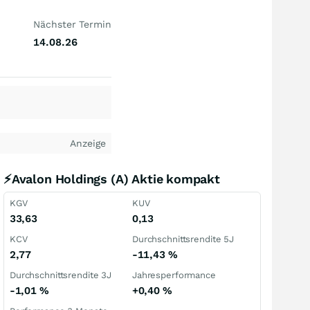
Nächster Termin
14.08.26
Anzeige
⚡Avalon Holdings (A) Aktie kompakt
KGV
KUV
33,63
0,13
KCV
Durchschnittsrendite 5J
2,77
-11,43
%
Durchschnittsrendite 3J
Jahresperformance
-1,01
%
+0,40
%