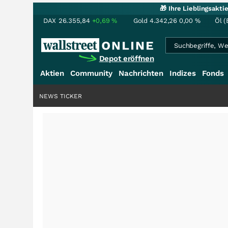
🎁 Ihre Lieblingsakt
DAX
26.355,84
+0,69
%
Gold
4.342,26
0,00
%
Öl (
Depot eröffnen
Aktien
Community
Nachrichten
Indizes
Fonds
NEWS TICKER