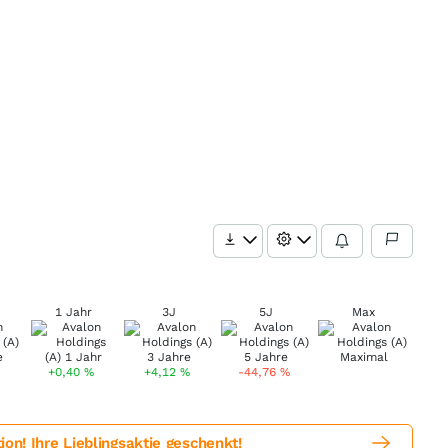
1 Jahr
3J
5J
Max
%
+0,40
%
+4,12
%
-44,76
%
! Ihre Lieblingsaktie geschenkt!