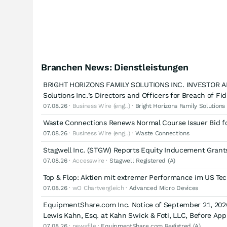
Branchen News: Dienstleistungen
BRIGHT HORIZONS FAMILY SOLUTIONS INC. INVESTOR ALER
Solutions Inc.’s Directors and Officers for Breach of F
07.08.26
· Business Wire (engl.) ·
Bright Horizons Family Solutions
Waste Connections Renews Normal Course Issuer Bid f
07.08.26
· Business Wire (engl.) ·
Waste Connections
Stagwell Inc. (STGW) Reports Equity Inducement Grants
07.08.26
· Accesswire ·
Stagwell Registered (A)
Top & Flop: Aktien mit extremer Performance im US Te
07.08.26
· wO Chartvergleich ·
Advanced Micro Devices
EquipmentShare.com Inc. Notice of September 21, 2026 
Lewis Kahn, Esq. at Kahn Swick & Foti, LLC, Before App
07.08.26
· newsfile ·
EquipmentShare.com Registred (A)