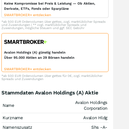
Keine Kompromisse bei Preis & Leistung — Ob Aktien,
Derivate, ETFs, Fonds oder Sparpläne
SMARTBROKER+ entdecken
*ab 500 EUR Ordervolumen über gettex, zzgl. marktüblicher Spreads
und Zuwendungen | ** zzgl. marktüblicher Spreads und
Zuwendungen, mögliche Steuern und ggf. SEC Gebühr
Avalon Holdings (A) günstig handeln
Über 95.000 Aktien an 29 Börsen handeln
SMARTBROKER+ entdecken
*ab 500 EUR Ordervolumen über gettex für 0€, zzgl. marktüblicher
Spreads und Zuwendungen
Stammdaten Avalon Holdings (A) Aktie
Avalon Holdings
Name
Corporation
Kurzname
Avalon Hldg
Namenszusatz
Shs -A-