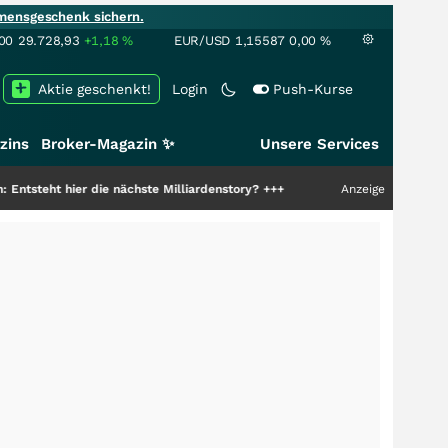
mensgeschenk sichern.
00
29.728,93
+1,18
%
EUR/USD
1,15587
0,00
%
Aktie geschenkt!
Login
Push-Kurse
zins
Broker-Magazin ✨
Unsere Services
er die nächste Milliardenstory?
+++
Anzeige