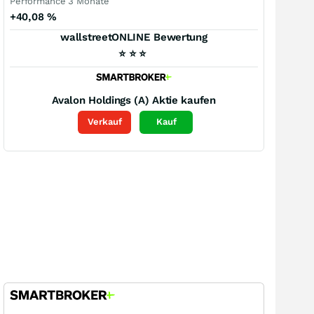
Performance 3 Monate
+40,08
%
wallstreetONLINE Bewertung
⭐
⭐
⭐
Avalon Holdings (A)
Aktie kaufen
Verkauf
Kauf