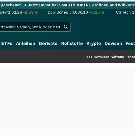
ie geschenkt.
→ Jetzt Depot bei SMARTBROKER+ eröffnen und Willkom
Brent)
82,26
-1,53
%
Dow Jones
54.036,10
+0,25
%
US Tech 1
ETFs
Anleihen
Derivate
Rohstoffe
Krypto
Devisen
Fest
+++
Schwere Seltene Erden: Entsteht hi