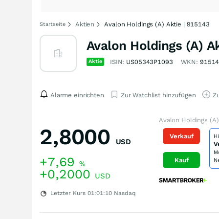
Aktien
Avalon Holdings (A) Aktie | 915143
Startseite
Avalon Holdings (A) A
Aktie
ISIN:
US05343P1093
WKN:
9151
Alarme einrichten
Zur Watchlist hinzufügen
Zu
Avalon Holdings (A)
2,8000
Verkauf
H
USD
V
M
+7,69
Kauf
N
%
+0,2000
USD
Letzter Kurs
01:01:10
Nasdaq