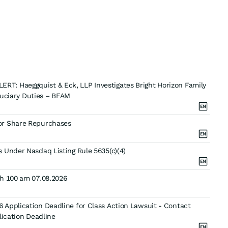
T: Haeggquist & Eck, LLP Investigates Bright Horizon Family
iduciary Duties – BFAM
or Share Repurchases
 Under Nasdaq Listing Rule 5635(c)(4)
ch 100 am 07.08.2026
Application Deadline for Class Action Lawsuit - Contact
lication Deadline