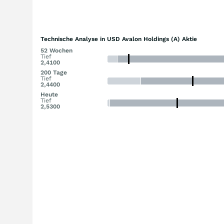
Technische Analyse in USD Avalon Holdings (A) Aktie
52 Wochen
Tief
2,4100
200 Tage
Tief
2,4400
Heute
Tief
2,5300