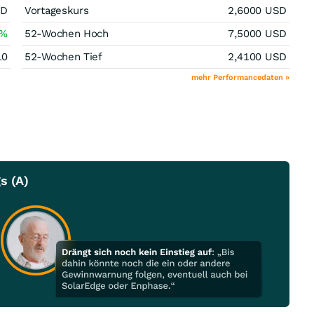
SD
Vortageskurs
2,6000
USD
%
52-Wochen Hoch
7,5000
USD
10
52-Wochen Tief
2,4100
USD
mehr Performancedaten »
s (A)