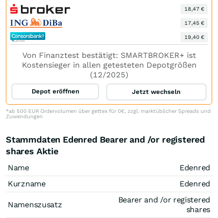
18,47 €
17,45 €
19,40 €
Von Finanztest bestätigt: SMARTBROKER+ ist
Kostensieger in allen getesteten Depotgrößen
(12/2025)
Depot eröffnen
Jetzt wechseln
*ab 500 EUR Ordervolumen über gettex für 0€, zzgl. marktüblicher Spreads und
Zuwendungen
Stammdaten Edenred Bearer and /or registered
shares Aktie
Name
Edenred
Kurzname
Edenred
Bearer and /or registered
Namenszusatz
shares