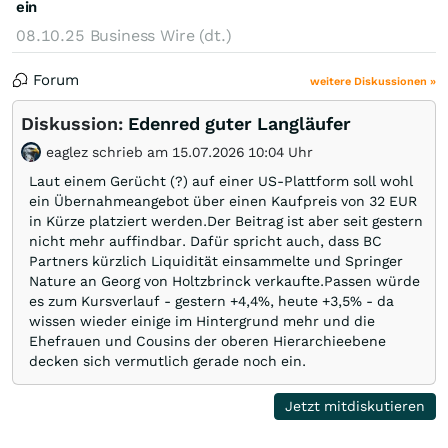
ein
08.10.25
Business Wire (dt.)
Forum
weitere Diskussionen »
Diskussion:
Edenred guter Langläufer
eaglez schrieb am 15.07.2026 10:04 Uhr
Laut einem Gerücht (?) auf einer US-Plattform soll wohl
ein Übernahmeangebot über einen Kaufpreis von 32 EUR
in Kürze platziert werden.Der Beitrag ist aber seit gestern
nicht mehr auffindbar. Dafür spricht auch, dass BC
Partners kürzlich Liquidität einsammelte und Springer
Nature an Georg von Holtzbrinck verkaufte.Passen würde
es zum Kursverlauf - gestern +4,4%, heute +3,5% - da
wissen wieder einige im Hintergrund mehr und die
Ehefrauen und Cousins der oberen Hierarchieebene
decken sich vermutlich gerade noch ein.
Jetzt mitdiskutieren