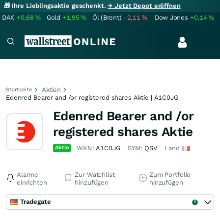
🎁 Ihre Lieblingsaktie geschenkt.
→ Jetzt Depot eröffnen
DAX
+0,68
%
Gold
+1,95
%
Öl (Brent)
-2,11
%
Dow Jones
+0,14
%
Aktien
Startseite
Edenred Bearer and /or registered shares Aktie | A1C0JG
Edenred Bearer and /or
registered shares Aktie
Aktie
WKN:
A1C0JG
SYM:
QSV
Land
Alarme
Zur Watchlist
Zum Portfolio
einrichten
hinzufügen
hinzufügen
Tradegate