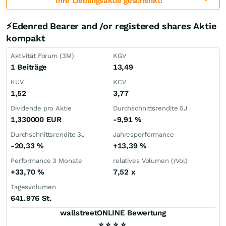
Ihre Lieblingsaktie geschenkt!
⚡Edenred Bearer and /or registered shares Aktie
kompakt
Aktivität Forum (3M)
KGV
1 Beiträge
13,49
KUV
KCV
1,52
3,77
Dividende pro Aktie
Durchschnittsrendite 5J
1,330000
EUR
-9,91
%
Durchschnittsrendite 3J
Jahresperformance
-20,33
%
+13,39
%
Performance 3 Monate
relatives Volumen (rVol)
+33,70
%
7,52
x
Tagesvolumen
641.976 St.
wallstreetONLINE Bewertung
⭐
⭐
⭐
⭐