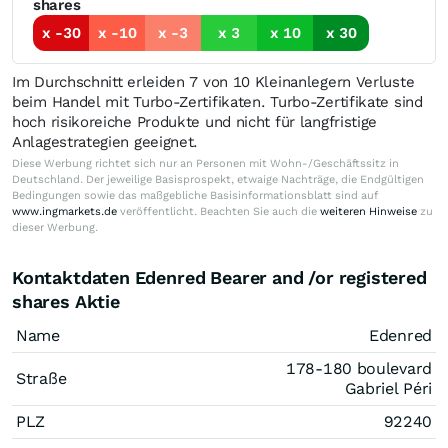
shares
x -30
x -10
x -3
x 3
x 10
x 30
Im Durchschnitt erleiden 7 von 10 Kleinanlegern Verluste
beim Handel mit Turbo-Zertifikaten. Turbo-Zertifikate sind
hoch risikoreiche Produkte und nicht für langfristige
Anlagestrategien geeignet.
Diese Werbung richtet sich nur an Personen mit Wohn-/Geschäftssitz in
Deutschland. Der jeweilige Basisprospekt, etwaige Nachträge, die Endgültigen
Bedingungen sowie das maßgebliche Basisinformationsblatt sind auf
www.ingmarkets.de
veröffentlicht. Beachten Sie auch die
weiteren Hinweise
zu
dieser Werbung.
Kontaktdaten Edenred Bearer and /or registered
shares Aktie
Name
Edenred
178-180 boulevard
Straße
Gabriel Péri
PLZ
92240