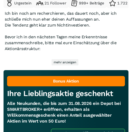
Urgestein
21 Follower
999+ Beiträge
1.722 e
Ich bin noch am recherchieren, das dauert noch, aber ich
schließe mich nun eher deinen Auffassungen an.
Die Tendenz geht klar zum Nichtinvestieren.
Bevor ich in den nächsten Tagen meine Erkenntnisse
zusammenschreibe, bitte mal eure Einschätzung über die
Aktionärsstruktur:
Capital Research and Management Company – ca. 9,97 %
mehr anzeigen
FMR LLC – ca. 9,24 %
Baillie Gifford & Co. – ca. 5,34 %
Bonus Aktion
Select Equity Group, L.P. – ca. 5,19 %
Ihre Lieblingsaktie geschenkt
BlackRock, Inc. – ca. 5,18 %
Alle Neukunden, die bis zum 31.08.2026 ein Depot bei
Massachusetts Financial Services Company – ca. 5,18 %
SMARTBROKER+ eröffnen, erhalten als
T. Rowe Price Group, Inc. – ca. 5,05 %
Willkommensgeschenk einen Anteil ausgewählter
Harris Associates L.P. – ca. 4,99 %
Aktien im Wert von 50 Euro!
The Vanguard Group, Inc. – ca. 4,49 %