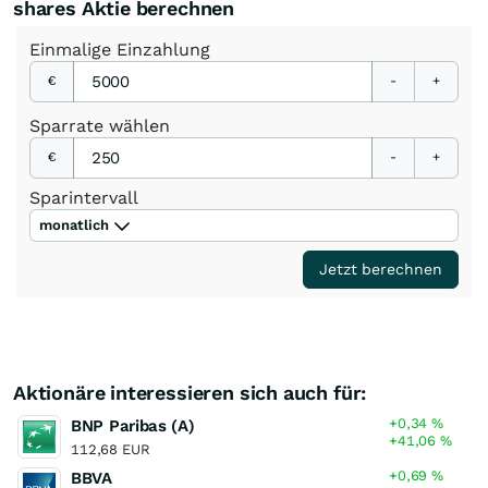
shares Aktie berechnen
Einmalige
Einzahlung
€
-
+
Sparrate
wählen
€
-
+
Sparintervall
monatlich
Jetzt berechnen
Aktionäre interessieren sich auch für:
+0,34
%
BNP Paribas (A)
+41,06
%
112,68 EUR
+0,69
%
BBVA