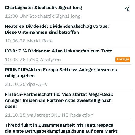
Chartsignale:
Stochastik Signal long
12:00 Uhr
Stochastik Signal long
Heute ex Dividende: Dividendenabschlag voraus:
Diese Unternehmen sind betroffen
10.06.26
Markt Bote
LYNX: 7 % Dividende: Allen Unkenrufen zum Trotz
10.03.26
LYNX Analysen
Anzeige
ROUNDUP/Aktien Europa Schluss: Anleger lassen es
ruhig angehen
21.10.25
dpa-AFX
FinTech-Partnerschaft fix: Visa startet Mega-Deal:
Anleger treiben die Partner-Aktie zweistellig nach
oben!
21.10.25
wallstreetONLINE Redaktion
Thredd führt in Zusammenarbeit mit Featurespace
die erste Betrugsbekämpfungslösung auf dem Markt