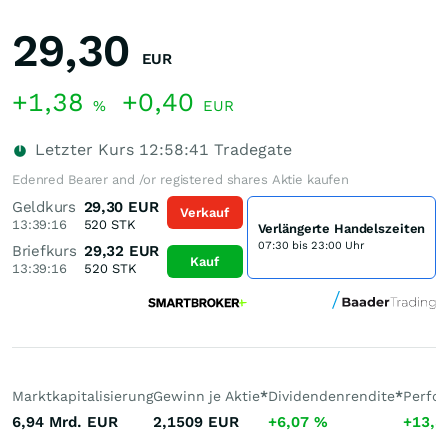
29,30
EUR
+1,38
+0,40
%
EUR
Letzter Kurs
12:58:41
Tradegate
Edenred Bearer and /or registered shares Aktie kaufen
Geldkurs
29,30
EUR
Verkauf
13:39:16
520
STK
Verlängerte Handelszeiten
07:30 bis 23:00 Uhr
Briefkurs
29,32
EUR
Kauf
13:39:16
520
STK
Marktkapitalisierung
Gewinn je Aktie
*
Dividendenrendite
*
Perfo
6,94 Mrd.
EUR
2,1509
EUR
+6,07
%
+13,