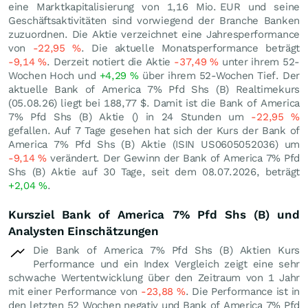
eine Marktkapitalisierung von 1,16 Mio.
EUR
und seine
Geschäftsaktivitäten sind vorwiegend der Branche Banken
zuzuordnen. Die Aktie verzeichnet eine Jahresperformance
von
-22,95
%
. Die aktuelle Monatsperformance beträgt
-9,14
%
. Derzeit notiert die Aktie
-37,49
%
unter ihrem 52-
Wochen Hoch und
+4,29
%
über ihrem 52-Wochen Tief. Der
aktuelle Bank of America 7% Pfd Shs (B) Realtimekurs
(
05.08.26
) liegt bei 188,77
$
. Damit ist die Bank of America
7% Pfd Shs (B) Aktie () in 24 Stunden um
-22,95
%
gefallen. Auf 7 Tage gesehen hat sich der Kurs der Bank of
America 7% Pfd Shs (B) Aktie (ISIN US0605052036) um
-9,14
%
verändert. Der Gewinn der Bank of America 7% Pfd
Shs (B) Aktie auf 30 Tage, seit dem 08.07.2026, beträgt
+2,04
%
.
Kursziel Bank of America 7% Pfd Shs (B) und
Analysten Einschätzungen
Die Bank of America 7% Pfd Shs (B) Aktien Kurs
Performance und ein Index Vergleich zeigt eine sehr
schwache Wertentwicklung über den Zeitraum von 1 Jahr
mit einer Performance von
-23,88
%
. Die Performance ist in
den letzten 52 Wochen negativ und Bank of America 7% Pfd