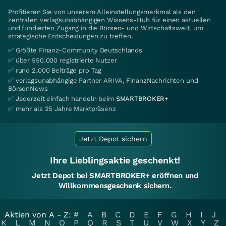
Profitieren Sie von unserem Alleinstellungsmerkmal als den
zentralen verlagsunabhängigen Wissens-Hub für einen aktuellen
und fundierten Zugang in die Börsen- und Wirtschaftswelt, um
strategische Entscheidungen zu treffen.
✅ Größte Finanz-Community Deutschlands
✅ über 550.000 registrierte Nutzer
✅ rund 2.000 Beiträge pro Tag
✅ verlagsunabhängige Partner ARIVA, FinanzNachrichten und
BörsenNews
✅ Jederzeit einfach handeln beim
SMARTBROKER+
✅ mehr als 25 Jahre Marktpräsenz
Jetzt Depot sichern
Ihre Lieblingsaktie geschenkt!
Jetzt Depot bei SMARTBROKER+ eröffnen und
Willkommensgeschenk sichern.
Aktien von A - Z:
#
A
B
C
D
E
F
G
H
I
J
K
L
M
N
O
P
Q
R
S
T
U
V
W
X
Y
Z