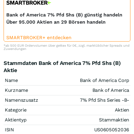
Bank of America 7% Pfd Shs (B) günstig handeln
Über 95.000 Aktien an 29 Börsen handeln
SMARTBROKER+ entdecken
*ab 500 EUR Ordervolumen über gettex für 0€, zzgl. marktüblicher Spreads und
Zuwendungen
Stammdaten Bank of America 7% Pfd Shs (B)
Aktie
Name
Bank of America Corp
Kurzname
Bank of America
Namenszusatz
7% Pfd Shs Series -B-
Kategorie
Aktien
Aktientyp
Stammaktien
ISIN
US0605052036