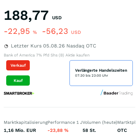
188,77
USD
-22,95
-56,23
%
USD
Letzter Kurs
05.08.26
Nasdaq OTC
Bank of America 7% Pfd Shs (B) Aktie kaufen
Verkauf
Verlängerte Handelszeiten
07:30 bis 23:00 Uhr
Kauf
Marktkapitalisierung
Performance 1 J
Volumen (heute)
Martktpla
1,16 Mio.
EUR
-23,88
%
58
St.
OTC