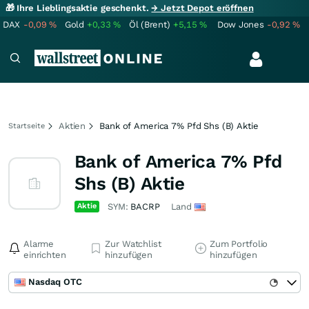
🎁 Ihre Lieblingsaktie geschenkt.
→ Jetzt Depot eröffnen
DAX
-0,09
%
Gold
+0,33
%
Öl (Brent)
+5,15
%
Dow Jones
-0,92
%
Aktien
Bank of America 7% Pfd Shs (B) Aktie
Startseite
Bank of America 7% Pfd
Shs (B) Aktie
Aktie
SYM:
BACRP
Land
Alarme
Zur Watchlist
Zum Portfolio
einrichten
hinzufügen
hinzufügen
Nasdaq OTC