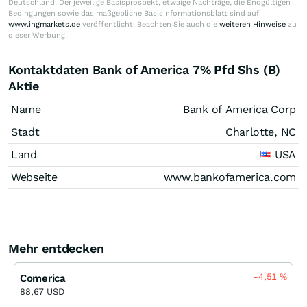
Deutschland. Der jeweilige Basisprospekt, etwaige Nachträge, die Endgültigen
Bedingungen sowie das maßgebliche Basisinformationsblatt sind auf
www.ingmarkets.de
veröffentlicht. Beachten Sie auch die
weiteren Hinweise
zu
dieser Werbung.
Kontaktdaten Bank of America 7% Pfd Shs (B)
Aktie
Name
Bank of America Corp
Stadt
Charlotte, NC
Land
USA
Webseite
www.bankofamerica.com
Mehr entdecken
-4,51
%
Comerica
88,67 USD