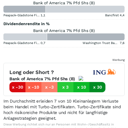
Bank of America 7% Pfd Shs (B)
Peapack-Gladstone Financial
1,1
Bancfirst
4,4
Dividendenrendite in %
Bank of America 7% Pfd Shs (B)
Peapack-Gladstone Financial
0,7
Washington Trust Bancorp
7,6
Werbung
Long oder Short ?
Bank of America 7% Pfd Shs (B)
x -30
x -10
x -3
x 3
x 10
x 30
Im Durchschnitt erleiden 7 von 10 Kleinanlegern Verluste
beim Handel mit Turbo-Zertifikaten. Turbo-Zertifikate sind
hoch risikoreiche Produkte und nicht für langfristige
Anlagestrategien geeignet.
Diese Werbung richtet sich nur an Personen mit Wohn-/Geschäftssitz in