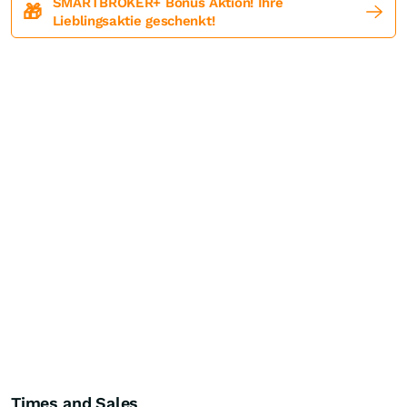
SMARTBROKER+ Bonus Aktion! Ihre
🎁
Lieblingsaktie geschenkt!
Times and Sales