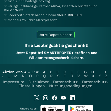
✅ rund 2.000 Beiträge pro Tag
✅ verlagsunabhängige Partner ARIVA, FinanzNachrichten und
BörsenNews
✅ Jederzeit einfach handeln beim
SMARTBROKER+
✅ mehr als 25 Jahre Marktpräsenz
Jetzt Depot sichern
Ihre Lieblingsaktie geschenkt!
Jetzt Depot bei SMARTBROKER+ eröffnen und
Willkommensgeschenk sichern.
Aktien von A - Z:
#
A
B
C
D
E
F
G
H
I
J
K
L
M
N
O
P
Q
R
S
T
U
V
W
X
Y
Z
Impressum
Disclaimer
Datenschutz
Datenschutz-
Einstellungen
Nutzungsbedingungen
Unsere Apps: