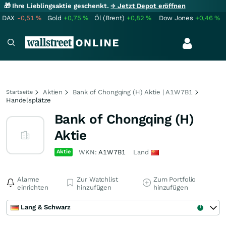
🎁 Ihre Lieblingsaktie geschenkt.
→ Jetzt Depot eröffnen
DAX
-0,51
%
Gold
+0,75
%
Öl (Brent)
+0,82
%
Dow Jones
+0,46
%
Aktien
Bank of Chongqing (H) Aktie | A1W7B1
Startseite
Handelsplätze
Bank of Chongqing (H)
Aktie
Aktie
WKN:
A1W7B1
Land
Alarme
Zur Watchlist
Zum Portfolio
einrichten
hinzufügen
hinzufügen
Lang & Schwarz