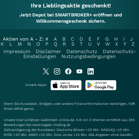
Ihre Lieblingsaktie geschenkt!
Jetzt Depot bei SMARTBROKER+ eröffnen und
Willkommensgeschenk sichern.
Aktien von A - Z:
#
A
B
C
D
E
F
G
H
I
J
K
L
M
N
O
P
Q
R
S
T
U
V
W
X
Y
Z
Impressum
Disclaimer
Datenschutz
Datenschutz-
Einstellungen
Nutzungsbedingungen
Unsere Apps:
Wenn Sie Kursdaten, Widgets oder andere Finanzinformationen benötigen, hilft
Ihnen
ARIVA
gerne.
Unsere User schätzen wallstreet-online.de: 4.8 von 5 Sternen ermittelt aus 285
Bewertungen bei www.kagels-trading.de
Zeitverzögerung der Kursdaten: Deutsche Börsen +15 Min. NASDAQ +15 Min.
NYSE +20 Min. AMEX +20 Min. Dow Jones +15 Min. Alle Angaben ohne Gewähr.