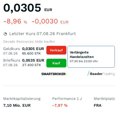
0,0305
EUR
-8,96
-0,0030
%
EUR
Letzter Kurs
07.08.26
Frankfurt
Decade Resources Aktie kaufen
Geldkurs
0,0305
EUR
Verkauf
Verlängerte
07.08.26
65.600
STK
Handelszeiten
Briefkurs
0,0535
EUR
07:30 bis 23:00 Uhr
Kauf
07.08.26
37.400
STK
Marktkapitalisierung
Performance 1 J
Martktplatz
7,10 Mio.
EUR
-7,97
%
FRA