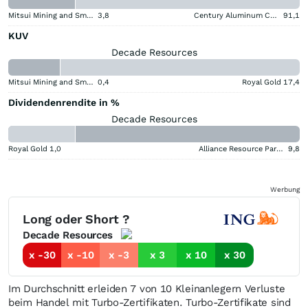
Mitsui Mining and Smelting Company
3,8
Century Aluminum Company
91,1
KUV
Decade Resources
Mitsui Mining and Smelting Company
0,4
Royal Gold
17,4
Dividendenrendite in %
Decade Resources
Royal Gold
1,0
Alliance Resource Partners
9,8
Werbung
Long oder Short ?
Decade Resources
x -30
x -10
x -3
x 3
x 10
x 30
Im Durchschnitt erleiden 7 von 10 Kleinanlegern Verluste
beim Handel mit Turbo-Zertifikaten. Turbo-Zertifikate sind