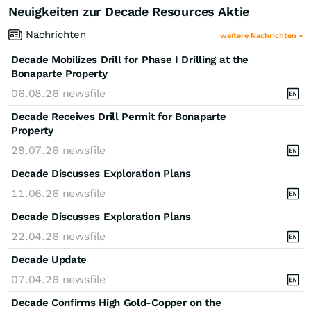
Neuigkeiten zur Decade Resources Aktie
Nachrichten
weitere Nachrichten »
Decade Mobilizes Drill for Phase I Drilling at the
Bonaparte Property
06.08.26
newsfile
Decade Receives Drill Permit for Bonaparte
Property
28.07.26
newsfile
Decade Discusses Exploration Plans
11.06.26
newsfile
Decade Discusses Exploration Plans
22.04.26
newsfile
Decade Update
07.04.26
newsfile
Decade Confirms High Gold-Copper on the