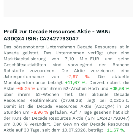
Profil zur Decade Resources Aktie - WKN:
A3DQX4 ISIN: CA2427793047
Das börsennotierte Unternehmen Decade Resources ist in
Kanada gelistet. Das Unternehmen verfügt über eine
Marktkapitalisierung von 7,10 Mio.
EUR
und seine
Geschäftsaktivitäten sind vorwiegend der Branche
Rohstoffe zuzuordnen. Die Aktie verzeichnet eine
Jahresperformance von
-7,97
%
. Die aktuelle
Monatsperformance beträgt
+11,67
%
. Derzeit notiert die
Aktie
-65,25
%
unter ihrem 52-Wochen Hoch und
+39,58
%
über ihrem 52-Wochen Tief. Der aktuelle Decade
Resources Realtimekurs (
07.08.26
) liegt bei 0,0305
€
.
Damit ist die Decade Resources Aktie (A3DQX4) in 24
Stunden um
-8,96
%
gefallen. Auf 7 Tage gesehen hat sich
der Kurs der Decade Resources Aktie (ISIN CA2427793047)
um
0,00
%
verändert. Der Gewinn der Decade Resources
Aktie auf 30 Tage, seit dem 10.07.2026, beträgt
+11,67
%
.