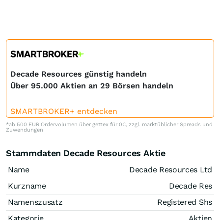
Decade Resources günstig handeln
Über 95.000 Aktien an 29 Börsen handeln
SMARTBROKER+ entdecken
*ab 500 EUR Ordervolumen über gettex für 0€, zzgl. marktüblicher Spreads und
Zuwendungen
Stammdaten Decade Resources Aktie
Name
Decade Resources Ltd
Kurzname
Decade Res
Namenszusatz
Registered Shs
Kategorie
Aktien