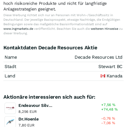
hoch risikoreiche Produkte und nicht für langfristige
Anlagestrategien geeignet.
Diese Werbung richtet sich nur an Personen mit Wohn-/Geschäftssitz in
Deutschland. Der jeweilige Basisprospekt, etwaige Nachträge, die Endgültigen
Bedingungen sowie das maßgebliche Basisinformationsblatt sind auf
www.ingmarkets.de
veröffentlicht. Beachten Sie auch die
weiteren Hinweise
zu
dieser Werbung.
Kontaktdaten Decade Resources Aktie
Name
Decade Resources Ltd
Stadt
Stewart BC
Land
Kanada
Aktionäre interessieren sich auch für:
+7,56
%
Endeavour Silver
+74,48
%
8,256 EUR
-0,76
%
Dr.Hoenle
-7,06
%
7,80 EUR