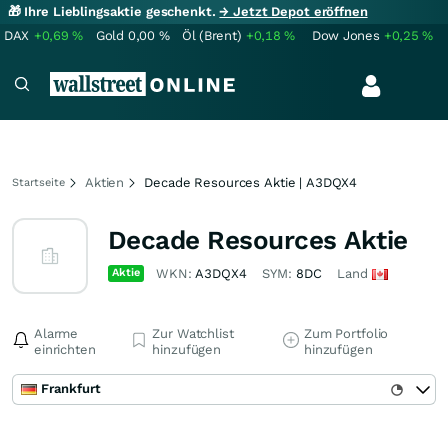
🎁 Ihre Lieblingsaktie geschenkt.
→ Jetzt Depot eröffnen
DAX
+0,69
%
Gold
0,00
%
Öl (Brent)
+0,18
%
Dow Jones
+0,25
%
Aktien
Decade Resources Aktie | A3DQX4
Startseite
Decade Resources Aktie
Aktie
WKN:
A3DQX4
SYM:
8DC
Land
Alarme
Zur Watchlist
Zum Portfolio
einrichten
hinzufügen
hinzufügen
Frankfurt