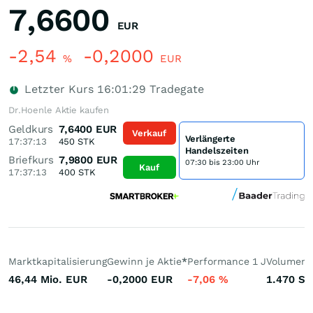
7,6600
EUR
-2,54
-0,2000
%
EUR
Letzter Kurs
16:01:29
Tradegate
Dr.Hoenle Aktie kaufen
Geldkurs
7,6400
EUR
Verkauf
Verlängerte
17:37:13
450
STK
Handelszeiten
Briefkurs
7,9800
EUR
07:30 bis 23:00 Uhr
Kauf
17:37:13
400
STK
Marktkapitalisierung
Gewinn je Aktie
*
Performance 1 J
Volumen 
46,44 Mio.
EUR
-0,2000
EUR
-7,06
%
1.470
St.