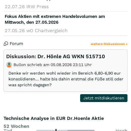
22.07.26
IRW Press
Fokus Aktien mit extremen Handelsvolumen am
Mittwoch, den 27.05.2026
27.05.26
wO Chartvergleich
Forum
weitere Diskussionen »
Diskussion:
Dr. Hönle AG WKN 515710
Bullon schrieb am 05.08.2026 23:11 Uhr
Denke wir werden wohl wieder im Bereich 6,80-6,90 eur
konsolidieren... halte bis dahin erstmal die Füße still oder
was spricht dagegen?
Jetzt mitdiskutieren
Technische Analyse in EUR Dr.Hoenle Aktie
52 Wochen
Tief
Hoch