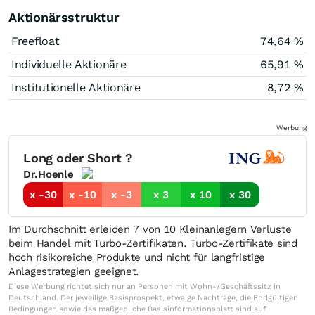
Aktionärsstruktur
Freefloat
74,64 %
Individuelle Aktionäre
65,91 %
Institutionelle Aktionäre
8,72 %
Werbung
Long oder Short ?
Dr.Hoenle
x -30
x -10
x -3
x 3
x 10
x 30
Im Durchschnitt erleiden 7 von 10 Kleinanlegern Verluste
beim Handel mit Turbo-Zertifikaten. Turbo-Zertifikate sind
hoch risikoreiche Produkte und nicht für langfristige
Anlagestrategien geeignet.
Diese Werbung richtet sich nur an Personen mit Wohn-/Geschäftssitz in
Deutschland. Der jeweilige Basisprospekt, etwaige Nachträge, die Endgültigen
Bedingungen sowie das maßgebliche Basisinformationsblatt sind auf