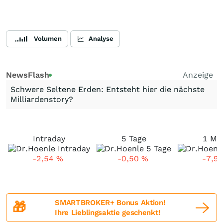
Volumen
Analyse
NewsFlash
Anzeige
Schwere Seltene Erden: Entsteht hier die nächste
Milliardenstory?
Intraday
5 Tage
1 Mo
-2,54
%
-0,50
%
-7,9
SMARTBROKER+ Bonus Aktion!
🎁
Ihre Lieblingsaktie geschenkt!