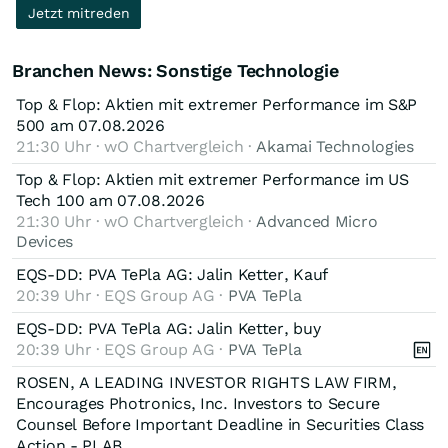
nicht hier wieder einzusteigen. Dazu müsste noch viel
Jetzt mitreden
aufgrund von Fehlern des Managements den Hoenle Weg
passieren.
Richtung Abgrund. Die Fehler beruhen aber auch darauf, dass
diese Manager zu politikhörig sind und diesen Quark glauben
Branchen News: Sonstige Technologie
den die linksgrünen Medien verbreiten. Hoenle habe ich
abgeschrieben. Früher war Hoenle eine Qualitätsaktie, jetzt ein
Top & Flop: Aktien mit extremer Performance im S&P
hoffnungsloser Fall. Allein der ausgebombte Kurs ist kein
500 am 07.08.2026
Grund hier zu investieren. Es gibt genügend Aktien auf
21:30 Uhr · wO Chartvergleich ·
Akamai Technologies
ausgebombten Niveau, die Perspektive haben.
Top & Flop: Aktien mit extremer Performance im US
Tech 100 am 07.08.2026
21:30 Uhr · wO Chartvergleich ·
Advanced Micro
Devices
EQS-DD: PVA TePla AG: Jalin Ketter, Kauf
20:39 Uhr · EQS Group AG ·
PVA TePla
EQS-DD: PVA TePla AG: Jalin Ketter, buy
20:39 Uhr · EQS Group AG ·
PVA TePla
ROSEN, A LEADING INVESTOR RIGHTS LAW FIRM,
Encourages Photronics, Inc. Investors to Secure
Counsel Before Important Deadline in Securities Class
Action - PLAB