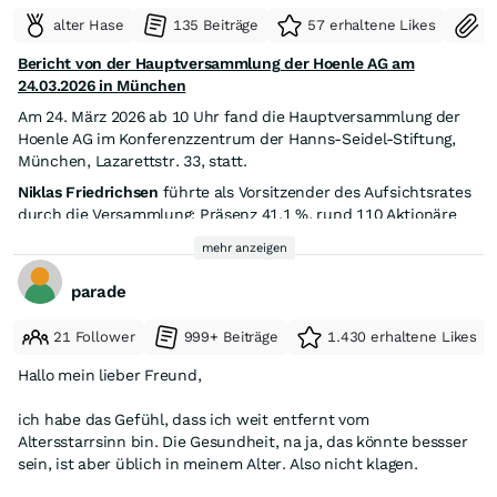
alter Hase
135 Beiträge
57 erhaltene Likes
S
Bericht von der Hauptversammlung der Hoenle AG am
24.03.2026 in München
Am 24. März 2026 ab 10 Uhr fand die Hauptversammlung der
Hoenle AG im Konferenzzentrum der Hanns-Seidel-Stiftung,
München, Lazarettstr. 33, statt.
Niklas Friedrichsen
führte als Vorsitzender des Aufsichtsrates
durch die Versammlung; Präsenz 41,1 %, rund 110 Aktionäre
und Aktionärinnen..
mehr anzeigen
Dr. Franz Richter
als altgedienter Vorstandsvorsitzender und
Robert Stark
als junger Finanzvorstand präsentierten die
parade
Hoenle AG und deren Zahlenwerk für das Geschäftsjahr
2024/25.
21 Follower
999+ Beiträge
1.430 erhaltene Likes
Die Firma, gegründet 1976 als Personengesellschaft, ging als Dr.
Hönle AG vor 25 Jahren (2001) zu 12 € an die Börse; aktueller
Hallo mein lieber Freund,
Kurs 8,50 €, rund 8000 Investoren.
Hoenle bietet weltweit UV-Technologie und -Prozesstechnik
ich habe das Gefühl, dass ich weit entfernt vom
an. Ultraviolettlicht (UV) beschleunigt Prozesse, senkt den
Altersstarrsinn bin. Die Gesundheit, na ja, das könnte bessser
Energieverbrauch, da kein Aufheizen nötig, desinfiziert
sein, ist aber üblich in meinem Alter. Also nicht klagen.
umweltfreundlich und macht Oberflächen langlebig und
Die Hoenle AG hat drei Produktsparten: