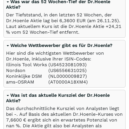
Was war das 52 Wochen-Tief der Dr.Hoenle
Aktie?
Der Tiefststand, in den letzten 52 Wochen, der
Dr.Hoenle Aktie lag bei 6,3600
EUR
(am
26.11.25
).
Laut aktuellem Kurs ist die Dr.Hoenle Aktie +24,21
%
vom 52 Wochen-Tief entfernt.
Welche Wettbewerber gibt es für Dr.Hoenle?
Hier sind die wichtigsten Wettbewerber von
Dr.Hoenle, inklusive ihrer ISIN-Codes:
Illinois Tool Works
(US4523081093)
Nordson
(US6556631025)
Koninklijke DSM
(NL0000009827)
ams-OSRAM
(AT0000A18XM4)
Was ist das aktuelle Kursziel der Dr.Hoenle
Aktie?
Das durchschnittliche Kursziel von Analysten liegt
bei -. Auf Basis des aktuellen Dr.Hoenle-Kurses von
7,6600
€
ergibt sich ein erwartetes Potenzial von
nan
%
. Die Aktie gilt also bei Analysten als