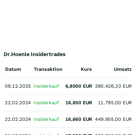
Dr.Hoenle Insidertrades
Datum
Transaktion
Kurs
Umsatz
09.12.2025
09.12.2025
Insiderkauf
6,8000
EUR
385.426,33
EUR
22.02.2024
22.02.2024
Insiderkauf
16,850
EUR
11.795,00
EUR
22.02.2024
22.02.2024
Insiderkauf
16,660
EUR
449.955,00
EUR