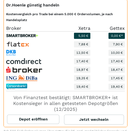
Dr.Hoenle günstig handeln
Kostenvergleich pro Trade bei einem 5.000 € Ordervolumen, je nach
Handelsplatz
Broker
Xetra
Gettex
5,50 €
0,00 €*
7,88 €
7,90 €
12,50 €
10,00 €
17,40 €
17,40 €
18,97 €
18,47 €
19,35 €
17,45 €
19,40 €
19,40 €
Von Finanztest bestätigt: SMARTBROKER+ ist
Kostensieger in allen getesteten Depotgrößen
(12/2025)
Depot eröffnen
Jetzt wechseln