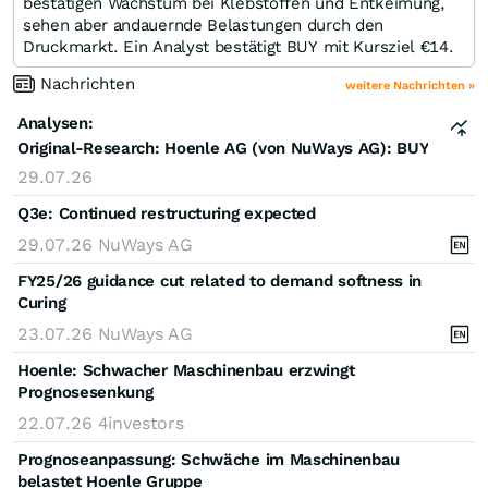
bestätigen Wachstum bei Klebstoffen und Entkeimung,
sehen aber andauernde Belastungen durch den
Druckmarkt. Ein Analyst bestätigt BUY mit Kursziel €14.
Nachrichten
weitere Nachrichten »
Analysen:
Original-Research: Hoenle AG (von NuWays AG): BUY
29.07.26
Q3e: Continued restructuring expected
29.07.26
NuWays AG
FY25/26 guidance cut related to demand softness in
Curing
23.07.26
NuWays AG
Hoenle: Schwacher Maschinenbau erzwingt
Prognosesenkung
22.07.26
4investors
Prognoseanpassung: Schwäche im Maschinenbau
belastet Hoenle Gruppe