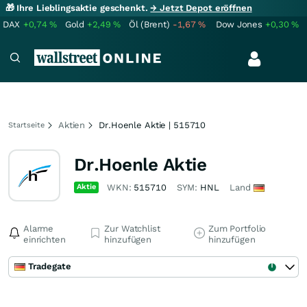
🎁 Ihre Lieblingsaktie geschenkt.
→ Jetzt Depot eröffnen
DAX
+0,74
%
Gold
+2,49
%
Öl (Brent)
-1,67
%
Dow Jones
+0,30
%
Aktien
Dr.Hoenle Aktie | 515710
Startseite
Dr.Hoenle Aktie
Aktie
WKN:
515710
SYM:
HNL
Land
Alarme
Zur Watchlist
Zum Portfolio
einrichten
hinzufügen
hinzufügen
Tradegate