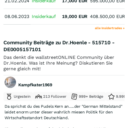
21.02.2024
21.02.2024
Insiderkauf
17,000
EUR
595.000,00
EUR
08.06.2023
08.06.2023
Insiderkauf
19,000
EUR
408.500,00
EUR
alle Insidertrades »
Community Beiträge zu Dr.Hoenle - 515710 -
DE0005157101
Das denkt die wallstreetONLINE Community über
Dr.Hoenle. Was ist Ihre Meinung? Diskutieren Sie
gerne gleich mit!
Kampfkater1969
Urgestein
213 Follower
999+ Beiträge
9.999+
Da sprichst du des Pudels Kern an.....der "German Mittelstand"
leidet enorm unter dieser wahrlich miesen Politik für den
Wirtschaftsstandort Deutschland.