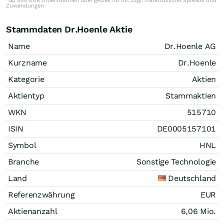
*ab 500 EUR Ordervolumen über gettex für 0€, zzgl. marktüblicher Spreads und
Zuwendungen
Stammdaten Dr.Hoenle Aktie
Name
Dr.Hoenle AG
Kurzname
Dr.Hoenle
Kategorie
Aktien
Aktientyp
Stammaktien
WKN
515710
ISIN
DE0005157101
Symbol
HNL
Branche
Sonstige Technologie
Land
Deutschland
Referenzwährung
EUR
Aktienanzahl
6,06 Mio.