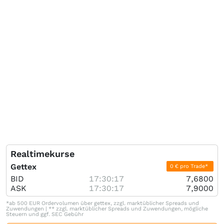
Realtimekurse
Gettex
0 € pro Trade*
BID
17:30:17
7,6800
ASK
17:30:17
7,9000
*ab 500 EUR Ordervolumen über gettex, zzgl. marktüblicher Spreads und
Zuwendungen | ** zzgl. marktüblicher Spreads und Zuwendungen, mögliche
Steuern und ggf. SEC Gebühr