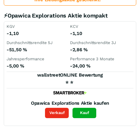
⚡Opawica Explorations Aktie kompakt
KGV
KCV
-1,10
-1,10
Durchschnittsrendite 5J
Durchschnittsrendite 3J
-51,50
%
-2,86
%
Jahresperformance
Performance 3 Monate
-5,00
%
-24,00
%
wallstreetONLINE Bewertung
⭐
⭐
Opawica Explorations
Aktie kaufen
Verkauf
Kauf