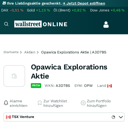
🎁 Ihre Lieblingsaktie geschenkt.
→ Jetzt Depot eröffnen
DAX
-0,51
%
Gold
+1,15
%
Öl (Brent)
+0,82
%
Dow Jones
+0,46
%
Aktien
Opawica Explorations Aktie | A3D7BS
Startseite
Opawica Explorations
Aktie
Aktie
WKN:
A3D7BS
SYM:
OPW
Land
Alarme
Zur Watchlist
Zum Portfolio
einrichten
hinzufügen
hinzufügen
TSX Venture