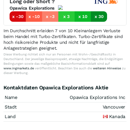
Long oder Short ?
Opawica Explorations
x -30
x -10
x -3
x 3
x 10
x 30
Im Durchschnitt erleiden 7 von 10 Kleinanlegern Verluste
beim Handel mit Turbo-Zertifikaten. Turbo-Zertifikate sind
hoch risikoreiche Produkte und nicht für langfristige
Anlagestrategien geeignet.
Diese Werbung richtet sich nur an Personen mit Wohn-/Geschäftssitz in
Deutschland. Der jeweilige Basisprospekt, etwaige Nachträge, die Endgültigen
Bedingungen sowie das maßgebliche Basisinformationsblatt sind auf
www.ingmarkets.de
veröffentlicht. Beachten Sie auch die
weiteren Hinweise
zu
dieser Werbung.
Kontaktdaten Opawica Explorations Aktie
Name
Opawica Explorations Inc
Stadt
Vancouver
Land
Kanada