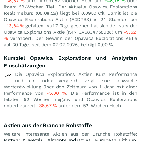
-36,67
%
unter ihrem 52-Wochen Hoch und
+46,15
%
über
ihrem 52-Wochen Tief. Der aktuelle Opawica Explorations
Realtimekurs (
05.08.26
) liegt bei 0,0950
C$
. Damit ist die
Opawica Explorations Aktie (A3D7BS) in 24 Stunden um
-13,64
%
gefallen. Auf 7 Tage gesehen hat sich der Kurs der
Opawica Explorations Aktie (ISIN CA6834768088) um
-9,52
%
verändert. Der Gewinn der Opawica Explorations Aktie
auf 30 Tage, seit dem 07.07.2026, beträgt
0,00
%
.
Kursziel Opawica Explorations und Analysten
Einschätzungen
Die Opawica Explorations Aktien Kurs Performance
und ein Index Vergleich zeigt eine schwache
Wertentwicklung über den Zeitraum von 1 Jahr mit einer
Performance von
-5,00
%
. Die Performance ist in den
letzten 52 Wochen negativ und Opawica Explorations
notiert zurzeit
-36,67
%
unter dem 52-Wochen Hoch.
Aktien aus der Branche Rohstoffe
Weitere interesante Aktien aus der Branche Rohstoffe:
Battery X Metals
,
Almonty Industries
,
European Lithium
,