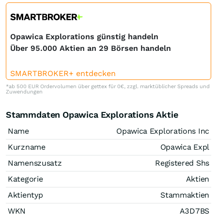
Opawica Explorations günstig handeln
Über 95.000 Aktien an 29 Börsen handeln
SMARTBROKER+ entdecken
*ab 500 EUR Ordervolumen über gettex für 0€, zzgl. marktüblicher Spreads und
Zuwendungen
Stammdaten Opawica Explorations Aktie
Name
Opawica Explorations Inc
Kurzname
Opawica Expl
Namenszusatz
Registered Shs
Kategorie
Aktien
Aktientyp
Stammaktien
WKN
A3D7BS