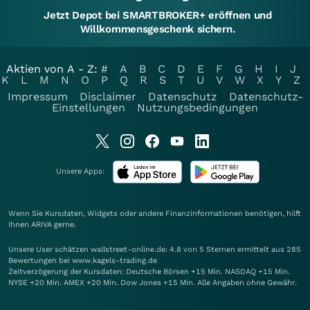
Jetzt Depot bei SMARTBROKER+ eröffnen und
Willkommensgeschenk sichern.
Aktien von A - Z:
#
A
B
C
D
E
F
G
H
I
J
K
L
M
N
O
P
Q
R
S
T
U
V
W
X
Y
Z
Impressum
Disclaimer
Datenschutz
Datenschutz-
Einstellungen
Nutzungsbedingungen
Unsere Apps:
Wenn Sie Kursdaten, Widgets oder andere Finanzinformationen benötigen, hilft
Ihnen
ARIVA
gerne.
Unsere User schätzen wallstreet-online.de: 4.8 von 5 Sternen ermittelt aus 285
Bewertungen bei www.kagels-trading.de
Zeitverzögerung der Kursdaten: Deutsche Börsen +15 Min. NASDAQ +15 Min.
NYSE +20 Min. AMEX +20 Min. Dow Jones +15 Min. Alle Angaben ohne Gewähr.