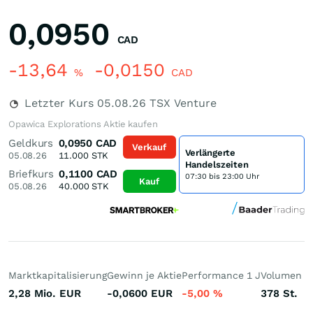
0,0950
CAD
-13,64
-0,0150
%
CAD
Letzter Kurs
05.08.26
TSX Venture
Opawica Explorations Aktie kaufen
Geldkurs
0,0950
CAD
Verkauf
Verlängerte
05.08.26
11.000
STK
Handelszeiten
Briefkurs
0,1100
CAD
07:30 bis 23:00 Uhr
Kauf
05.08.26
40.000
STK
Marktkapitalisierung
Gewinn je Aktie
Performance 1 J
Volumen (h
2,28 Mio.
EUR
-0,0600
EUR
-5,00
%
378
St.