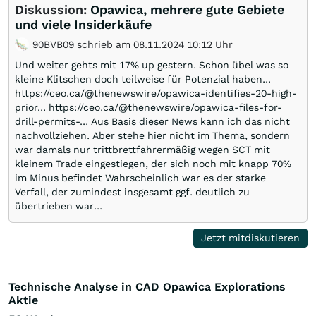
Diskussion:
Opawica, mehrere gute Gebiete
und viele Insiderkäufe
90BVB09 schrieb am 08.11.2024 10:12 Uhr
Und weiter gehts mit 17% up gestern. Schon übel was so
kleine Klitschen doch teilweise für Potenzial haben...
https://ceo.ca/@thenewswire/opawica-identifies-20-high-
prior… https://ceo.ca/@thenewswire/opawica-files-for-
drill-permits-… Aus Basis dieser News kann ich das nicht
nachvollziehen. Aber stehe hier nicht im Thema, sondern
war damals nur trittbrettfahrermäßig wegen SCT mit
kleinem Trade eingestiegen, der sich noch mit knapp 70%
im Minus befindet Wahrscheinlich war es der starke
Verfall, der zumindest insgesamt ggf. deutlich zu
übertrieben war...
Jetzt mitdiskutieren
Technische Analyse in CAD Opawica Explorations
Aktie