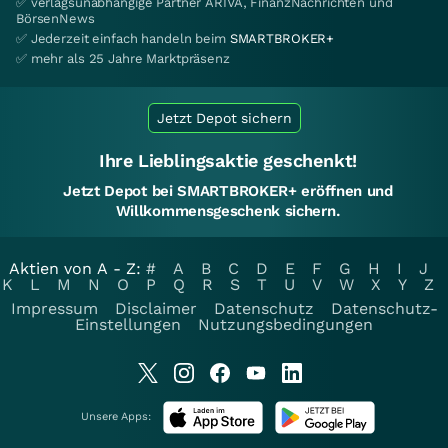
✅ verlagsunabhängige Partner ARIVA, FinanzNachrichten und
BörsenNews
✅ Jederzeit einfach handeln beim
SMARTBROKER+
✅ mehr als 25 Jahre Marktpräsenz
Jetzt Depot sichern
Ihre Lieblingsaktie geschenkt!
Jetzt Depot bei SMARTBROKER+ eröffnen und
Willkommensgeschenk sichern.
Aktien von A - Z:
#
A
B
C
D
E
F
G
H
I
J
K
L
M
N
O
P
Q
R
S
T
U
V
W
X
Y
Z
Impressum
Disclaimer
Datenschutz
Datenschutz-
Einstellungen
Nutzungsbedingungen
Unsere Apps: