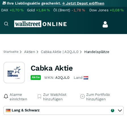
🎁 Ihre Lieblingsaktie geschenkt.
→ Jetzt Depot eröffnen
DAX
+0,70
%
Gold
+1,84
%
Öl (Brent)
-1,78
%
Dow Jones
+0,08
%
Aktien
Cabka Aktie | A2QJL0
Handelsplätze
Startseite
Cabka Aktie
Aktie
WKN:
A2QJL0
Land
Alarme
Zur Watchlist
Zum Portfolio
einrichten
hinzufügen
hinzufügen
Lang & Schwarz