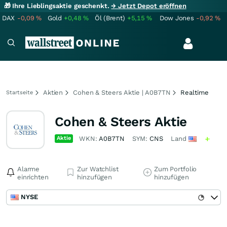
🎁 Ihre Lieblingsaktie geschenkt.
→ Jetzt Depot eröffnen
DAX
-0,09
%
Gold
+0,48
%
Öl (Brent)
+5,15
%
Dow Jones
-0,92
%
Aktien
Cohen & Steers Aktie | A0B7TN
Realtime
Startseite
Cohen & Steers Aktie
Aktie
WKN:
A0B7TN
SYM:
CNS
Land
Alarme
Zur Watchlist
Zum Portfolio
einrichten
hinzufügen
hinzufügen
NYSE