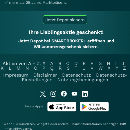
✅ mehr als 25 Jahre Marktpräsenz
Jetzt Depot sichern
Ihre Lieblingsaktie geschenkt!
Jetzt Depot bei SMARTBROKER+ eröffnen und
Willkommensgeschenk sichern.
Aktien von A - Z:
#
A
B
C
D
E
F
G
H
I
J
K
L
M
N
O
P
Q
R
S
T
U
V
W
X
Y
Z
Impressum
Disclaimer
Datenschutz
Datenschutz-
Einstellungen
Nutzungsbedingungen
Unsere Apps:
Wenn Sie Kursdaten, Widgets oder andere Finanzinformationen benötigen, hilft
Ihnen
ARIVA
gerne.