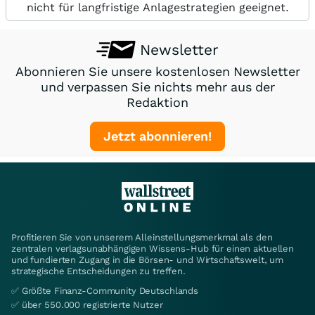
nicht für langfristige Anlagestrategien geeignet.
Newsletter
Abonnieren Sie unsere kostenlosen Newsletter
und verpassen Sie nichts mehr aus der
Redaktion
Jetzt abonnieren!
Profitieren Sie von unserem Alleinstellungsmerkmal als den
zentralen verlagsunabhängigen Wissens-Hub für einen aktuellen
und fundierten Zugang in die Börsen- und Wirtschaftswelt, um
strategische Entscheidungen zu treffen.
✅ Größte Finanz-Community Deutschlands
✅ über 550.000 registrierte Nutzer