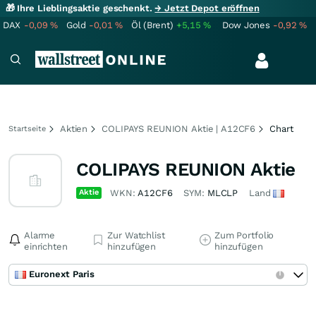
🎁 Ihre Lieblingsaktie geschenkt.
→ Jetzt Depot eröffnen
DAX
-0,09
%
Gold
-0,01
%
Öl (Brent)
+5,15
%
Dow Jones
-0,92
%
Aktien
COLIPAYS REUNION Aktie | A12CF6
Chart
Startseite
COLIPAYS REUNION Aktie
Aktie
WKN:
A12CF6
SYM:
MLCLP
Land
Alarme
Zur Watchlist
Zum Portfolio
einrichten
hinzufügen
hinzufügen
Euronext Paris