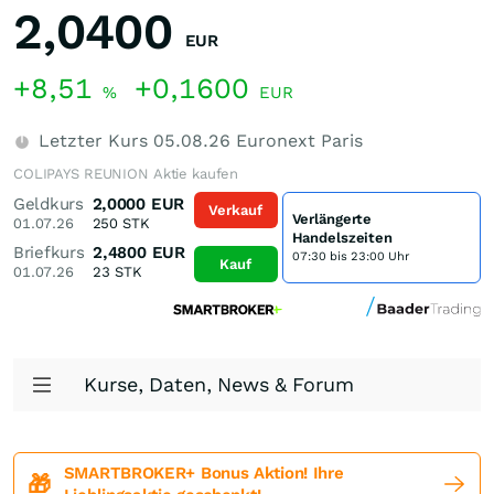
2,0400
EUR
+8,51
+0,1600
%
EUR
Letzter Kurs
05.08.26
Euronext Paris
COLIPAYS REUNION Aktie kaufen
Geldkurs
2,0000
EUR
Verkauf
Verlängerte
01.07.26
250
STK
Handelszeiten
Briefkurs
2,4800
EUR
07:30 bis 23:00 Uhr
Kauf
01.07.26
23
STK
Kurse, Daten, News & Forum
SMARTBROKER+ Bonus Aktion! Ihre
🎁