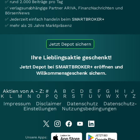
✅ rund 2.000 Beiträge pro Tag
✅ verlagsunabhängige Partner ARIVA, FinanzNachrichten und
BörsenNews
✅ Jederzeit einfach handeln beim
SMARTBROKER+
✅ mehr als 25 Jahre Marktpräsenz
Jetzt Depot sichern
Ihre Lieblingsaktie geschenkt!
Jetzt Depot bei SMARTBROKER+ eröffnen und
Willkommensgeschenk sichern.
Aktien von A - Z:
#
A
B
C
D
E
F
G
H
I
J
K
L
M
N
O
P
Q
R
S
T
U
V
W
X
Y
Z
Impressum
Disclaimer
Datenschutz
Datenschutz-
Einstellungen
Nutzungsbedingungen
Unsere Apps: