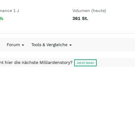
mance 1 J
Volumen (heute)
%
361
St.
Forum
Tools & Vergleiche
t hier die nächste Milliardenstory?
Jetzt lesen