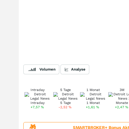
Volumen
Analyse
Intraday
5 Tage
1 Monat
3M
+7,57
%
-2,52
%
+1,61
%
+2,47
%
🎁
SMARTBROKER+ Bonus Aktion