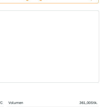
TC
Volumen
361,00
Stk.