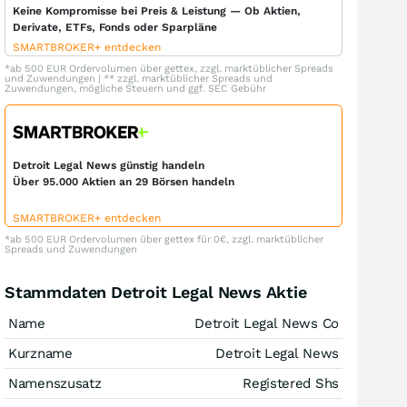
Keine Kompromisse bei Preis & Leistung — Ob Aktien,
Derivate, ETFs, Fonds oder Sparpläne
SMARTBROKER+ entdecken
*ab 500 EUR Ordervolumen über gettex, zzgl. marktüblicher Spreads
und Zuwendungen | ** zzgl. marktüblicher Spreads und
Zuwendungen, mögliche Steuern und ggf. SEC Gebühr
Detroit Legal News günstig handeln
Über 95.000 Aktien an 29 Börsen handeln
SMARTBROKER+ entdecken
*ab 500 EUR Ordervolumen über gettex für 0€, zzgl. marktüblicher
Spreads und Zuwendungen
Stammdaten Detroit Legal News Aktie
Name
Detroit Legal News Co
Kurzname
Detroit Legal News
Namenszusatz
Registered Shs