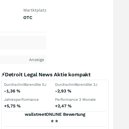
Martktplatz
OTC
Anzeige
⚡Detroit Legal News Aktie kompakt
Durchschnittsrendite 5J
Durchschnittsrendite 3J
-1,36
%
-2,93
%
Jahresperformance
Performance 3 Monate
+5,75
%
+2,47
%
wallstreetONLINE Bewertung
⭐
⭐