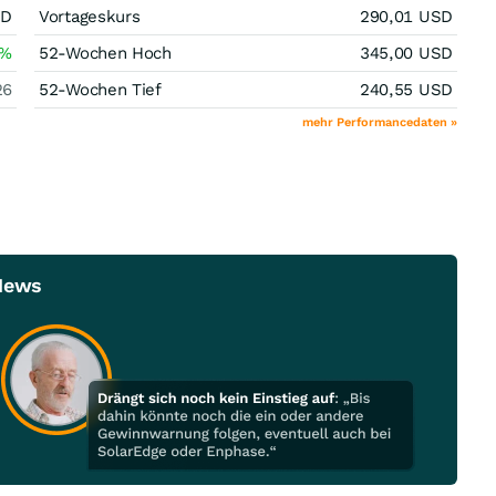
SD
Vortageskurs
290,01
USD
%
52-Wochen Hoch
345,00
USD
26
52-Wochen Tief
240,55
USD
mehr Performancedaten »
 News