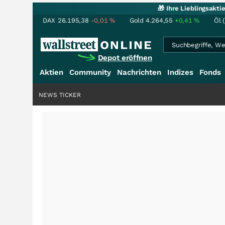
🎁 Ihre Lieblingsakt
DAX
26.195,38
-0,01
%
Gold
4.264,55
+0,41
%
Öl 
Depot eröffnen
Aktien
Community
Nachrichten
Indizes
Fonds
NEWS TICKER