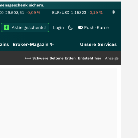
mensgeschenk sichern.
00
29.503,51
-0,09
%
EUR/USD
1,15323
-0,19
%
Aktie geschenkt!
Login
Push-Kurse
zins
Broker-Magazin ✨
Unsere Services
+++
Schwere Seltene Erden: Entsteht hier die nächste Milliardenstory?
Anzeige
++