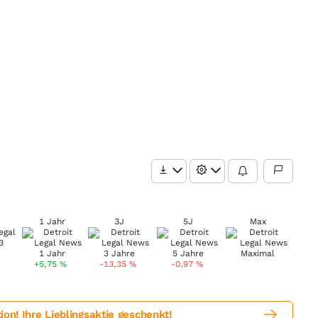
1 Jahr
3J
5J
Max
+5,75
%
-13,35
%
-0,97
%
! Ihre Lieblingsaktie geschenkt!