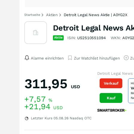
Aktien
Detroit Legal News Aktie | A0YG2X
Startseite
Detroit Legal News Ak
Aktie
ISIN:
US2510551094
WKN:
A0YG
Alarme einrichten
Zur Watchlist hinzufügen
Zu
Detroit Legal News 
311,95
Verkauf
H
USD
V
M
+7,57
Kauf
N
%
+21,94
USD
Letzter Kurs
05.08.26
Nasdaq OTC