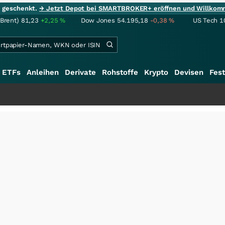
ie geschenkt.
→ Jetzt Depot bei SMARTBROKER+ eröffnen und Willkom
(Brent)
81,23
+2,25
%
Dow Jones
54.195,18
-0,38
%
US Tech 1
ETFs
Anleihen
Derivate
Rohstoffe
Krypto
Devisen
Fest