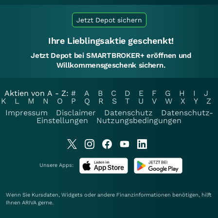
Jetzt Depot sichern
Ihre Lieblingsaktie geschenkt!
Jetzt Depot bei SMARTBROKER+ eröffnen und
Willkommensgeschenk sichern.
Aktien von A - Z:
#
A
B
C
D
E
F
G
H
I
J
K
L
M
N
O
P
Q
R
S
T
U
V
W
X
Y
Z
Impressum
Disclaimer
Datenschutz
Datenschutz-
Einstellungen
Nutzungsbedingungen
Unsere Apps:
Wenn Sie Kursdaten, Widgets oder andere Finanzinformationen benötigen, hilft
Ihnen
ARIVA
gerne.