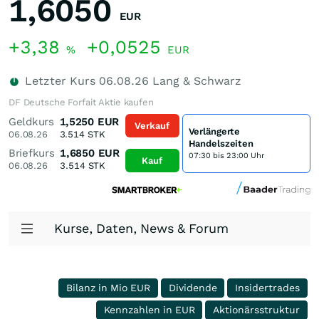
1,6050
EUR
+3,38
+0,0525
%
EUR
Letzter Kurs
06.08.26
Lang & Schwarz
DF Deutsche Forfait Aktie kaufen
Geldkurs
1,5250
EUR
Verkauf
Verlängerte
06.08.26
3.514
STK
Handelszeiten
Briefkurs
1,6850
EUR
07:30 bis 23:00 Uhr
Kauf
06.08.26
3.514
STK
Kurse, Daten, News & Forum
Bilanz in Mio EUR
Dividende
Insidertrades
Kennzahlen in EUR
Aktionärsstruktur