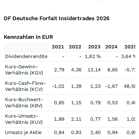
DF Deutsche Forfait Insidertrades
2026
Kennzahlen in EUR
2021
2022
2023
2024
2025
Dividendenrendite
-
-
1,82 %
-
3,64 %
Kurs-Gewinn-
2,79
4,36
13,14
8,65
-5,71
Verhältnis (KGV)
Kurs-Cash-Flow-
-1,02
1,39
1,23
-1,67
48,50
Verhältnis (KCV)
Kurs-Buchwert-
0,85
1,15
0,79
0,53
0,40
Verhältnis (KBV)
Kurs-Umsatz-
1,89
2,11
0,77
1,56
1,02
Verhältnis (KUV)
Umsatz je Aktie
0,84
0,93
2,40
0,94
0,95