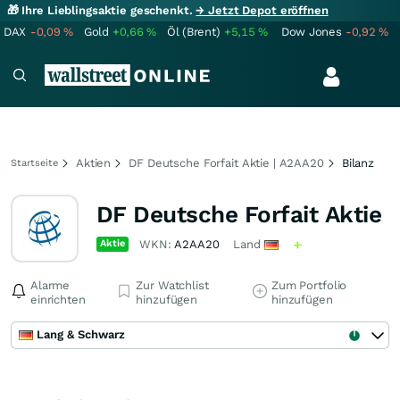
🎁 Ihre Lieblingsaktie geschenkt.
→ Jetzt Depot eröffnen
DAX
-0,09
%
Gold
+0,66
%
Öl (Brent)
+5,15
%
Dow Jones
-0,92
%
Aktien
DF Deutsche Forfait Aktie | A2AA20
Bilanz
Startseite
DF Deutsche Forfait Aktie
Aktie
WKN:
A2AA20
Land
Alarme
Zur Watchlist
Zum Portfolio
einrichten
hinzufügen
hinzufügen
Lang & Schwarz