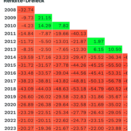
Rendite-Dreieck
2008
-32.74
2009
-9.73
21.15
2010
-4.23
14.29
7.82
2011
-14.84
-7.87
-19.66
-40.13
2012
-11.72
-5.50
-13.01
-21.87
1.97
2013
-8.35
-2.50
-7.65
-12.30
6.15
10.50
2014
-19.59
-17.16
-23.23
-29.47
-25.52
-36.34
-6
2015
-31.72
-31.57
-37.78
-44.26
-45.25
-55.50
-7
2016
-33.48
-33.57
-39.04
-44.56
-45.41
-53.31
-6
2017
-38.23
-38.81
-43.82
-48.81
-50.13
-56.78
-6
2018
-43.09
-44.03
-48.63
-53.18
-54.79
-60.52
-6
2019
-26.60
-26.02
-29.58
-32.83
-31.86
-35.67
-4
2020
-26.89
-26.38
-29.64
-32.58
-31.69
-35.02
-3
2021
-23.29
-22.51
-25.34
-27.79
-26.43
-29.05
-3
2022
-21.02
-20.11
-22.62
-24.73
-23.15
-25.29
-2
2023
-20.27
-19.36
-21.67
-23.57
-22.00
-23.88
-2