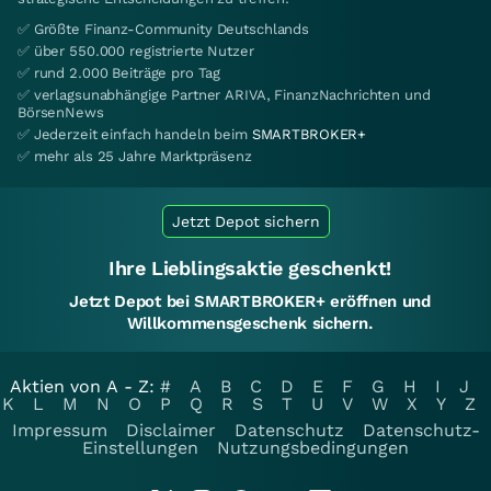
✅ Größte Finanz-Community Deutschlands
✅ über 550.000 registrierte Nutzer
✅ rund 2.000 Beiträge pro Tag
✅ verlagsunabhängige Partner ARIVA, FinanzNachrichten und
BörsenNews
✅ Jederzeit einfach handeln beim
SMARTBROKER+
✅ mehr als 25 Jahre Marktpräsenz
Jetzt Depot sichern
Ihre Lieblingsaktie geschenkt!
Jetzt Depot bei SMARTBROKER+ eröffnen und
Willkommensgeschenk sichern.
Aktien von A - Z:
#
A
B
C
D
E
F
G
H
I
J
K
L
M
N
O
P
Q
R
S
T
U
V
W
X
Y
Z
Impressum
Disclaimer
Datenschutz
Datenschutz-
Einstellungen
Nutzungsbedingungen