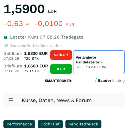
1,5900
EUR
-0,63
-0,0100
%
EUR
Letzter Kurs
07.08.26
Tradegate
DF Deutsche Forfait Aktie kaufen
Geldkurs
1,5300
EUR
Verkauf
Verlängerte
07.08.26
720
STK
Handelszeiten
Briefkurs
1,6500
EUR
07:30 bis 23:00 Uhr
Kauf
07.08.26
720
STK
Kurse, Daten, News & Forum
Performance
Hoch/Tief
Renditedreieck