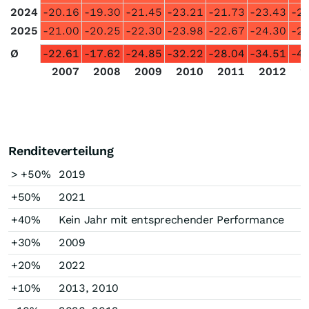
2024
-20.16
-19.30
-21.45
-23.21
-21.73
-23.43
-2
2025
-21.00
-20.25
-22.30
-23.98
-22.67
-24.30
-2
Ø
-22.61
-17.62
-24.85
-32.22
-28.04
-34.51
-4
2007
2008
2009
2010
2011
2012
2
Renditeverteilung
> +50%
2019
+50%
2021
+40%
Kein Jahr mit entsprechender Performance
+30%
2009
+20%
2022
+10%
2013, 2010