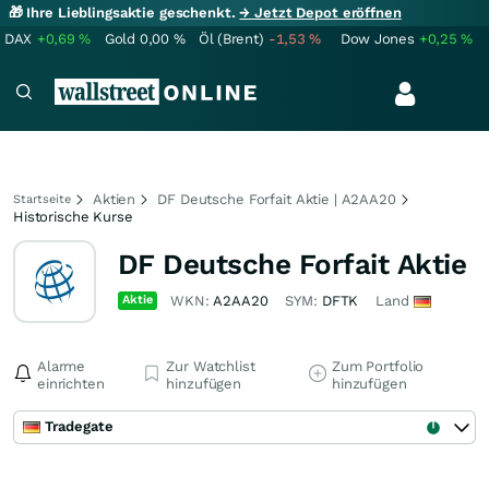
🎁 Ihre Lieblingsaktie geschenkt.
→ Jetzt Depot eröffnen
DAX
+0,69
%
Gold
0,00
%
Öl (Brent)
-1,53
%
Dow Jones
+0,25
%
Aktien
DF Deutsche Forfait Aktie | A2AA20
Startseite
Historische Kurse
DF Deutsche Forfait Aktie
Aktie
WKN:
A2AA20
SYM:
DFTK
Land
Alarme
Zur Watchlist
Zum Portfolio
einrichten
hinzufügen
hinzufügen
Tradegate