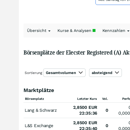
Übersicht
Kurse & Analysen
Kennzahlen
Börsenplätze der Elecster Registered (A) Ak
Gesamtvolumen
absteigend
Sortierung
Marktplätze
Börsenplatz
Letzter Kurs
Vol.
Perf
2,8500
EUR
Lang & Schwarz
0
22:35:36
0,00
2,8500
EUR
L&S Exchange
0
22:35:40
0,00