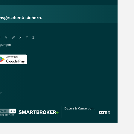
sgeschenk sichern.
U
V
W
X
Y
Z
gungen
r.
Daten & Kurse von: