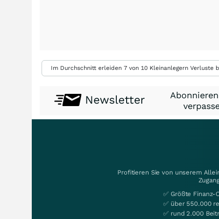
Im Durchschnitt erleiden 7 von 10 Kleinanlegern Verluste b
Abonnieren
Newsletter
verpasse
Profitieren Sie von unserem Alle
Zugang
✅ Größte Finanz-
✅ über 550.000 re
✅ rund 2.000 Beit