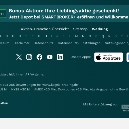
Bonus Aktion:
Ihre Lieblingsaktie geschenkt!
rn
Jetzt Depot bei SMARTBROKER+ eröffnen und Willkommen
Aktien-Branchen Übersicht
Sitemap
Werbung
A
B
C
D
E
F
G
H
I
J
K
L
M
N
O
P
Q
R
S
T
essum
Disclaimer
Datenschutz
Datenschutz-Einstellungen
Nutzungsbedin
Unsere Apps:
gen, hilft Ihnen
ARIVA
gerne.
elt aus 285 Bewertungen bei www.kagels-trading.de
15 Min. NYSE +20 Min. AMEX +20 Min. Dow Jones +15 Min. Alle Angaben ohne Gewäh
alten.
Mit Unterstützung von: