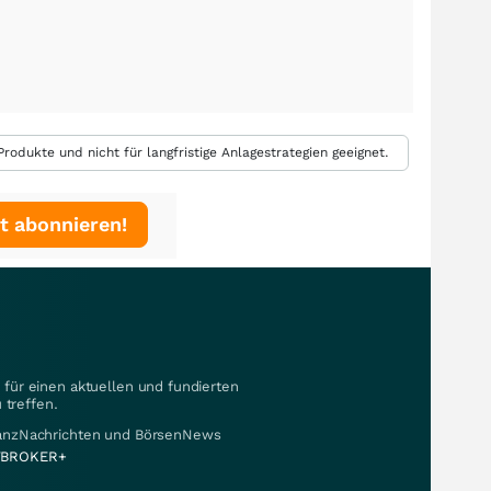
rodukte und nicht für langfristige Anlagestrategien geeignet.
t abonnieren!
für einen aktuellen und fundierten
 treffen.
nanzNachrichten und BörsenNews
BROKER+