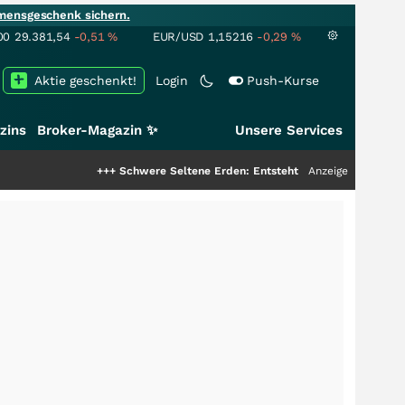
mensgeschenk sichern.
00
29.381,54
-0,51
%
EUR/USD
1,15216
-0,29
%
Aktie geschenkt!
Login
Push-Kurse
zins
Broker-Magazin ✨
Unsere Services
+++
Schwere Seltene Erden: Entsteht hier die nächste Milliarden
Anzeige