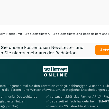
eim Handel mit Turbo-Zertifikaten. Turbo-Zertifikate sind hoch risikoreiche P
 Sie unsere kostenlosen Newsletter und
Jetz
n Sie nichts mehr aus der Redaktion
instellungsmerkmal als den zentralen verlagsunabhängigen Wissens-Hub 
 in die Börsen- und Wirtschaftswelt, um strategische Entscheidungen zu
Community Deutschlands
✅ verlagsunabhängige Partner ARIVA, Fi
gistrierte Nutzer
✅ Jederzeit einfach handeln beim
SMART
räge pro Tag
✅ mehr als 25 Jahre Marktpräsenz