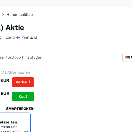
2
Handelsplätze
) Aktie
2
Land
Finnland
m Portfolio hinzufügen
 (A) Aktie kaufen
EUR
Verkauf
K
EUR
Kauf
K
elszeiten
s 23:00 Uhr
:00 bis 19:00 Uhr