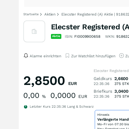
Aktien
Elecster Registered (A) Aktie | 91863
Startseite
Elecster Registered (A
Aktie
ISIN:
FI0009900658
WKN:
91863
Alarme einrichten
Zur Watchlist hinzufügen
Zu
Elecster Registered
2,8500
Geldkurs
2,6600
EUR
22:35:36
375
ST
Briefkurs
3,0400
0,00
0,0000
%
EUR
22:35:36
375
ST
Letzter Kurs
22:35:36
Lang & Schwarz
Hinweis
Verlängerte Hand
Mo-Fr von
07:30 bi
Neu: Samstag von 14