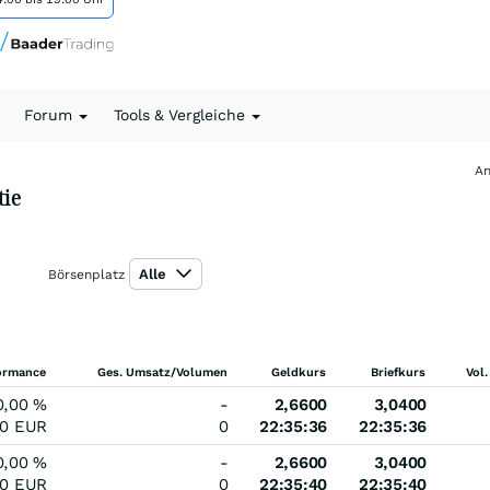
Forum
Tools & Vergleiche
An
tie
Alle
Börsenplatz
ormance
Ges. Umsatz/Volumen
Geldkurs
Briefkurs
Vol.
0,00
%
-
2,6600
3,0400
00
EUR
0
22:35:36
22:35:36
0,00
%
-
2,6600
3,0400
00
EUR
0
22:35:40
22:35:40