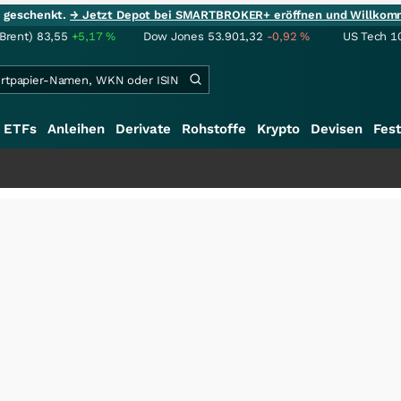
ie geschenkt.
→ Jetzt Depot bei SMARTBROKER+ eröffnen und Willkom
(Brent)
83,55
+5,17
%
Dow Jones
53.901,32
-0,92
%
US Tech 1
ETFs
Anleihen
Derivate
Rohstoffe
Krypto
Devisen
Fest