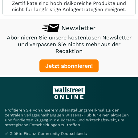
Zertifikate sind hoch risikoreiche Produkte und
nicht für langfristige Anlagestrategien geeignet.
Newsletter
Abonnieren Sie unsere kostenlosen Newsletter
und verpassen Sie nichts mehr aus der
Redaktion
Jetzt abonnieren!
Profitieren Sie von unserem Alleinstellungsmerkmal als den
zentralen verlagsunabhängigen Wissens-Hub für einen aktuellen
und fundierten Zugang in die Börsen- und Wirtschaftswelt, um
strategische Entscheidungen zu treffen.
✅ Größte Finanz-Community Deutschlands