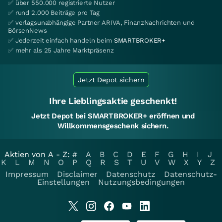
✅ über 550.000 registrierte Nutzer
✅ rund 2.000 Beiträge pro Tag
✅ verlagsunabhängige Partner ARIVA, FinanzNachrichten und
BörsenNews
✅ Jederzeit einfach handeln beim
SMARTBROKER+
✅ mehr als 25 Jahre Marktpräsenz
Jetzt Depot sichern
Ihre Lieblingsaktie geschenkt!
Jetzt Depot bei SMARTBROKER+ eröffnen und
Willkommensgeschenk sichern.
Aktien von A - Z:
#
A
B
C
D
E
F
G
H
I
J
K
L
M
N
O
P
Q
R
S
T
U
V
W
X
Y
Z
Impressum
Disclaimer
Datenschutz
Datenschutz-
Einstellungen
Nutzungsbedingungen