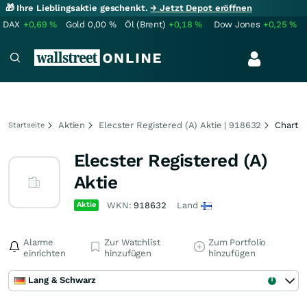
🎁 Ihre Lieblingsaktie geschenkt.
→ Jetzt Depot eröffnen
DAX
+0,69
%
Gold
0,00
%
Öl (Brent)
+0,18
%
Dow Jones
+0,25
%
Aktien
Elecster Registered (A) Aktie | 918632
Chart
Startseite
Elecster Registered (A)
Aktie
Aktie
WKN:
918632
Land
Alarme
Zur Watchlist
Zum Portfolio
einrichten
hinzufügen
hinzufügen
Lang & Schwarz