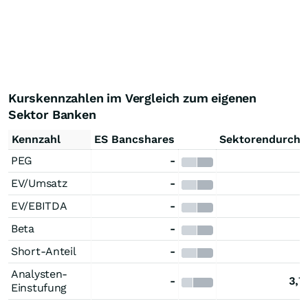
Kurskennzahlen im Vergleich zum eigenen
Sektor Banken
Kennzahl
ES Bancshares
Sektorendurchs
PEG
-
EV/Umsatz
-
EV/EBITDA
-
Beta
-
Short-Anteil
-
Analysten-
-
3,7
Einstufung