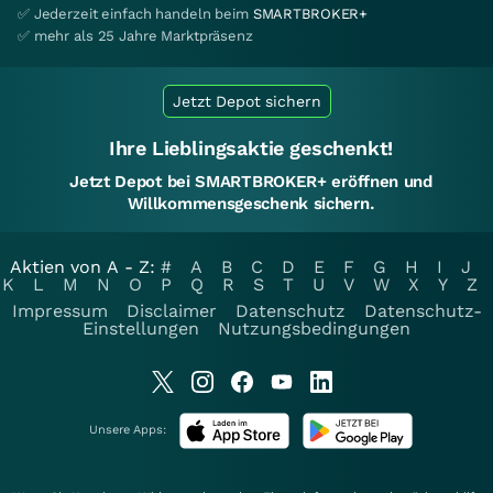
✅ Jederzeit einfach handeln beim
SMARTBROKER+
✅ mehr als 25 Jahre Marktpräsenz
Jetzt Depot sichern
Ihre Lieblingsaktie geschenkt!
Jetzt Depot bei SMARTBROKER+ eröffnen und
Willkommensgeschenk sichern.
Aktien von A - Z:
#
A
B
C
D
E
F
G
H
I
J
K
L
M
N
O
P
Q
R
S
T
U
V
W
X
Y
Z
Impressum
Disclaimer
Datenschutz
Datenschutz-
Einstellungen
Nutzungsbedingungen
Unsere Apps: