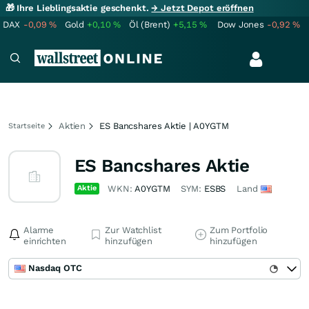
🎁 Ihre Lieblingsaktie geschenkt.
→ Jetzt Depot eröffnen
DAX
-0,09
%
Gold
+0,10
%
Öl (Brent)
+5,15
%
Dow Jones
-0,92
%
Aktien
ES Bancshares Aktie | A0YGTM
Startseite
ES Bancshares Aktie
Aktie
WKN:
A0YGTM
SYM:
ESBS
Land
Alarme
Zur Watchlist
Zum Portfolio
einrichten
hinzufügen
hinzufügen
Nasdaq OTC