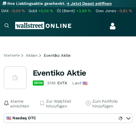
🎁 Ihre Lieblingsaktie geschenkt.
→ Jetzt Depot eröffnen
DAX
-0,03
%
Gold
+0,04
%
Öl (Brent)
+3,86
%
Dow Jones
-0,81
%
Aktien
Eventiko Aktie
Startseite
Eventiko Aktie
Aktie
SYM:
EVTK
Land
Alarme
Zur Watchlist
Zum Portfolio
einrichten
hinzufügen
hinzufügen
Nasdaq OTC