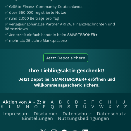
✅ Größte Finanz-Community Deutschlands
✅ über 550.000 registrierte Nutzer
✅ rund 2.000 Beiträge pro Tag
✅ verlagsunabhängige Partner ARIVA, FinanzNachrichten und
BörsenNews
✅ Jederzeit einfach handeln beim
SMARTBROKER+
✅ mehr als 25 Jahre Marktpräsenz
Jetzt Depot sichern
Ihre Lieblingsaktie geschenkt!
Jetzt Depot bei SMARTBROKER+ eröffnen und
Willkommensgeschenk sichern.
Aktien von A - Z:
#
A
B
C
D
E
F
G
H
I
J
K
L
M
N
O
P
Q
R
S
T
U
V
W
X
Y
Z
Impressum
Disclaimer
Datenschutz
Datenschutz-
Einstellungen
Nutzungsbedingungen