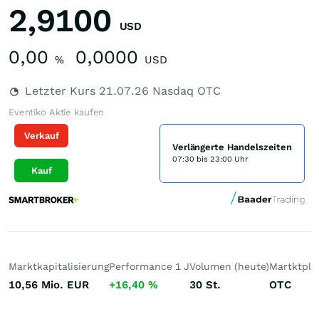
2,9100
USD
0,00
0,0000
%
USD
Letzter Kurs
21.07.26
Nasdaq OTC
Eventiko Aktie kaufen
Verkauf
Verlängerte Handelszeiten
07:30 bis 23:00 Uhr
Kauf
Marktkapitalisierung
Performance 1 J
Volumen (heute)
Martktpla
10,56 Mio.
EUR
+16,40
%
30
St.
OTC