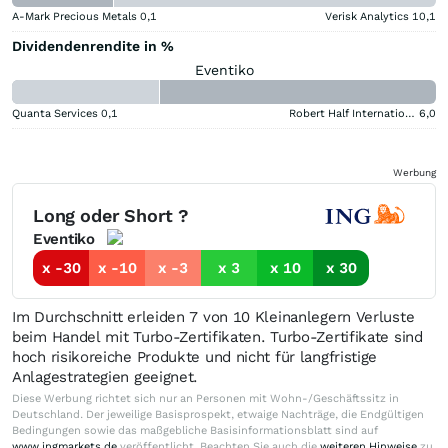
A-Mark Precious Metals
0,1
Verisk Analytics
10,1
Dividendenrendite in %
Eventiko
Quanta Services
0,1
Robert Half International
6,0
Werbung
Long oder Short ?
Eventiko
x -30
x -10
x -3
x 3
x 10
x 30
Im Durchschnitt erleiden 7 von 10 Kleinanlegern Verluste
beim Handel mit Turbo-Zertifikaten. Turbo-Zertifikate sind
hoch risikoreiche Produkte und nicht für langfristige
Anlagestrategien geeignet.
Diese Werbung richtet sich nur an Personen mit Wohn-/Geschäftssitz in
Deutschland. Der jeweilige Basisprospekt, etwaige Nachträge, die Endgültigen
Bedingungen sowie das maßgebliche Basisinformationsblatt sind auf
www.ingmarkets.de
veröffentlicht. Beachten Sie auch die
weiteren Hinweise
zu