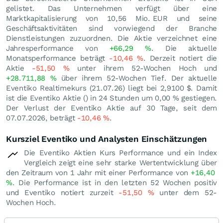
gelistet. Das Unternehmen verfügt über eine
Marktkapitalisierung von 10,56 Mio.
EUR
und seine
Geschäftsaktivitäten sind vorwiegend der Branche
Dienstleistungen zuzuordnen. Die Aktie verzeichnet eine
Jahresperformance von
+66,29
%
. Die aktuelle
Monatsperformance beträgt
-10,46
%
. Derzeit notiert die
Aktie
-51,50
%
unter ihrem 52-Wochen Hoch und
+28.711,88
%
über ihrem 52-Wochen Tief. Der aktuelle
Eventiko Realtimekurs (
21.07.26
) liegt bei 2,9100
$
. Damit
ist die Eventiko Aktie () in 24 Stunden um
0,00
%
gestiegen.
Der Verlust der Eventiko Aktie auf 30 Tage, seit dem
07.07.2026, beträgt
-10,46
%
.
Kursziel Eventiko und Analysten Einschätzungen
Die Eventiko Aktien Kurs Performance und ein Index
Vergleich zeigt eine sehr starke Wertentwicklung über
den Zeitraum von 1 Jahr mit einer Performance von
+16,40
%
. Die Performance ist in den letzten 52 Wochen positiv
und Eventiko notiert zurzeit
-51,50
%
unter dem 52-
Wochen Hoch.