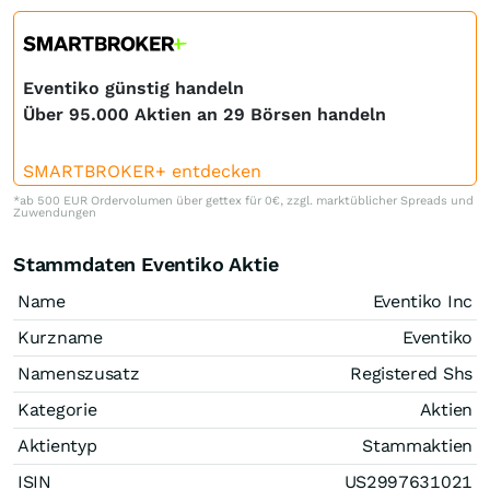
Eventiko günstig handeln
Über 95.000 Aktien an 29 Börsen handeln
SMARTBROKER+ entdecken
*ab 500 EUR Ordervolumen über gettex für 0€, zzgl. marktüblicher Spreads und
Zuwendungen
Stammdaten Eventiko Aktie
Name
Eventiko Inc
Kurzname
Eventiko
Namenszusatz
Registered Shs
Kategorie
Aktien
Aktientyp
Stammaktien
ISIN
US2997631021