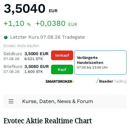
3,5040
EUR
+1,10
+0,0380
%
EUR
Letzter Kurs
07.08.26
Tradegate
Evotec Aktie kaufen
Geldkurs
3,5000
EUR
Verkauf
Verlängerte
07.08.26
6.521
STK
Handelszeiten
Briefkurs
3,5080
EUR
07:30 bis 23:00 Uhr
Kauf
07.08.26
1.600
STK
Kurse, Daten, News & Forum
Evotec Aktie Realtime Chart