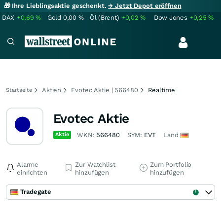
🎁 Ihre Lieblingsaktie geschenkt.
→ Jetzt Depot eröffnen
DAX
+0,69
%
Gold
0,00
%
Öl (Brent)
+0,02
%
Dow Jones
+0,25
%
Aktien
Evotec Aktie | 566480
Realtime
Startseite
Evotec Aktie
Aktie
WKN:
566480
SYM:
EVT
Land
Alarme
Zur Watchlist
Zum Portfolio
einrichten
hinzufügen
hinzufügen
Tradegate