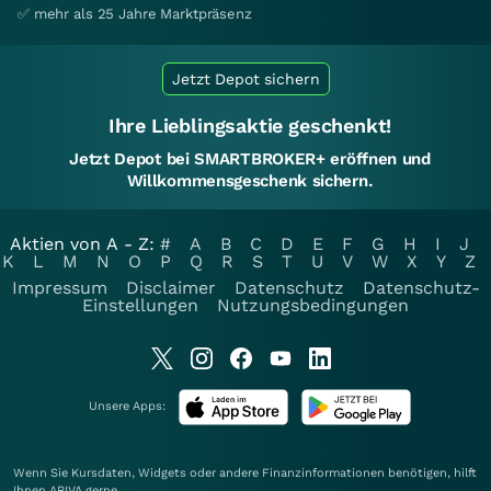
✅ mehr als 25 Jahre Marktpräsenz
Jetzt Depot sichern
Ihre Lieblingsaktie geschenkt!
Jetzt Depot bei SMARTBROKER+ eröffnen und
Willkommensgeschenk sichern.
Aktien von A - Z:
#
A
B
C
D
E
F
G
H
I
J
K
L
M
N
O
P
Q
R
S
T
U
V
W
X
Y
Z
Impressum
Disclaimer
Datenschutz
Datenschutz-
Einstellungen
Nutzungsbedingungen
Unsere Apps:
Wenn Sie Kursdaten, Widgets oder andere Finanzinformationen benötigen, hilft
Ihnen
ARIVA
gerne.